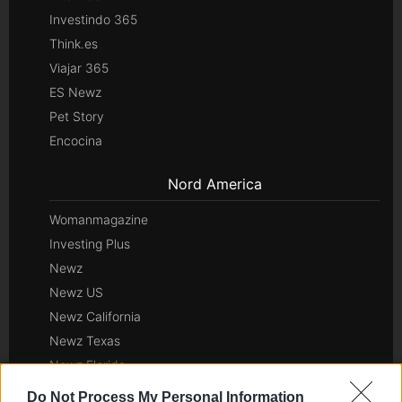
Investindo 365
Think.es
Viajar 365
ES Newz
Pet Story
Encocina
Nord America
Womanmagazine
Investing Plus
Newz
Newz US
Newz California
Newz Texas
Newz Florida
Newz New York
Do Not Process My Personal Information