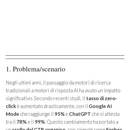
1. Problema/scenario
Negli ultimi anni, il passaggio da motori di ricerca
tradizionali a motori di risposta AI ha avuto un impatto
significativo. Secondo recenti studi, il
tasso di zero-
click
è aumentato drasticamente, con il
Google AI
Mode
che raggiunge il
95%
e
ChatGPT
che si attesta
tra il
78%
e il
99%
. Questo cambiamento ha portato a
un
crollo del CTR organico
, con aziende come
Forbes