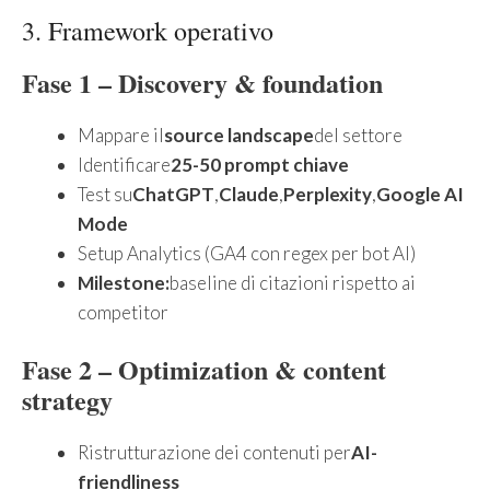
3. Framework operativo
Fase 1 – Discovery & foundation
Mappare il
source landscape
del settore
Identificare
25-50 prompt chiave
Test su
ChatGPT
,
Claude
,
Perplexity
,
Google AI
Mode
Setup Analytics (GA4 con regex per bot AI)
Milestone:
baseline di citazioni rispetto ai
competitor
Fase 2 – Optimization & content
strategy
Ristrutturazione dei contenuti per
AI-
friendliness