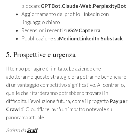
bloccare
GPTBot
,
Claude-Web
,
PerplexityBot
Aggiornamento del profilo LinkedIn con
linguaggio chiaro
Recensioni recenti su
G2
e
Capterra
Pubblicazione su
Medium
,
LinkedIn
,
Substack
5. Prospettive e urgenza
Il tempo per agire è limitato. Le aziende che
adotteranno queste strategie ora potranno beneficiare
di un vantaggio competitivo significativo. Al contrario,
quelle che ritarderanno potrebbero trovarsi in
difficoltà. L’evoluzione futura, come il progetto
Pay per
Crawl
di Cloudflare, avrà un impatto notevole sul
panorama attuale.
Scritto da
Staff