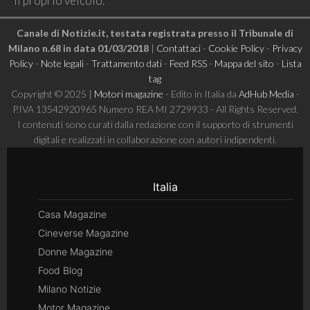
il proprio veicolo.
Canale di Notizie.it, testata registrata presso il Tribunale di
Milano n.68 in data 01/03/2018
|
Contattaci
-
Cookie Policy
-
Privacy
Policy
-
Note legali
-
Trattamento dati
-
Feed RSS
-
Mappa del sito
-
Lista
tag
Copyright © 2025 |
Motori magazine
- Edito in Italia da
AdHub Media
-
P.IVA 13542920965 Numero REA MI 2729933 - All Rights Reserved.
I contenuti sono curati dalla redazione con il supporto di strumenti
digitali e realizzati in collaborazione con autori indipendenti.
Italia
Casa Magazine
Cineverse Magazine
Donne Magazine
Food Blog
Milano Notizie
Motor Magazine