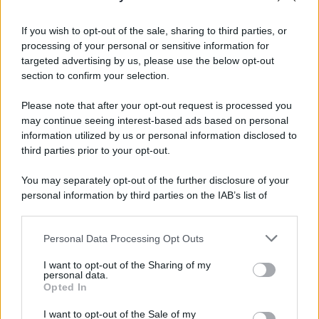
Newz Pennsylvania
Newz Illinois
If you wish to opt-out of the sale, sharing to third parties, or
processing of your personal or sensitive information for
Newz Ohio
targeted advertising by us, please use the below opt-out
Gameland
section to confirm your selection.
Hig Tech Mag
Scoop Mag
Please note that after your opt-out request is processed you
may continue seeing interest-based ads based on personal
Lgbtqia News
information utilized by us or personal information disclosed to
Motors Magazine 365
third parties prior to your opt-out.
Day Travel 365
You may separately opt-out of the further disclosure of your
Home Magazine 365
personal information by third parties on the IAB’s list of
Cineverse Magazine
downstream participants.
SecondHomeMagazine
Personal Data Processing Opt Outs
This information may also be disclosed by us to third parties
on the IAB’s List of Downstream Participants that may further
I want to opt-out of the Sharing of my
disclose it to other third parties.
personal data.
Opted In
Francia
Please note that this website/app uses one or more Google
services and may gather and store information including but
I want to opt-out of the Sale of my
InvestirMag