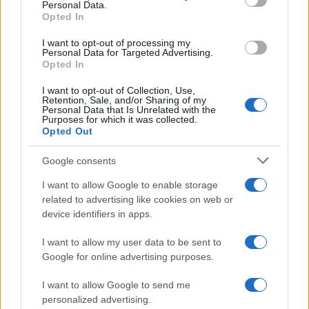
Personal Data.
not limited to your visit or usage behaviour. You may click to
Opted In
grant or deny consent to Google and its third-party tags to
Germania
use your data for below specified purposes in below Google
I want to opt-out of processing my
consent section.
Personal Data for Targeted Advertising.
Investieren24
Opted In
I want to opt-out of Collection, Use,
UK
Retention, Sale, and/or Sharing of my
Personal Data that Is Unrelated with the
Purposes for which it was collected.
News Hub UK
Opted Out
Lgbtq News
Google consents
Olanda
I want to allow Google to enable storage
related to advertising like cookies on web or
Investeren 24
device identifiers in apps.
NL Newz
I want to allow my user data to be sent to
Google for online advertising purposes.
I want to allow Google to send me
personalized advertising.