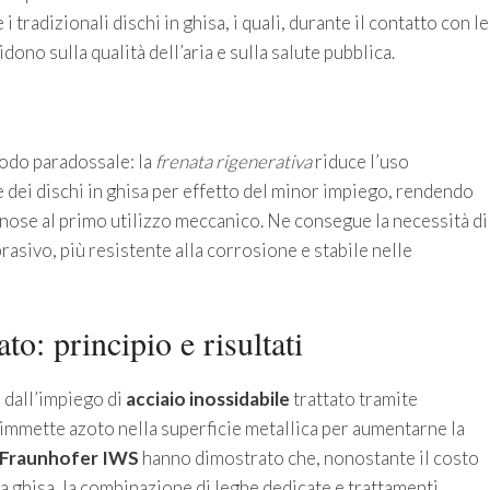
 tradizionali dischi in ghisa, i quali, durante il contatto con le
dono sulla qualità dell’aria e sulla salute pubblica.
odo paradossale: la
frenata rigenerativa
riduce l’uso
 dei dischi in ghisa per effetto del minor impiego, rendendo
inose al primo utilizzo meccanico. Ne consegue la necessità di
sivo, più resistente alla corrosione e stabile nelle
to: principio e risultati
 dall’impiego di
acciaio inossidabile
trattato tramite
immette azoto nella superficie metallica per aumentarne la
Fraunhofer IWS
hanno dimostrato che, nonostante il costo
la ghisa, la combinazione di leghe dedicate e trattamenti