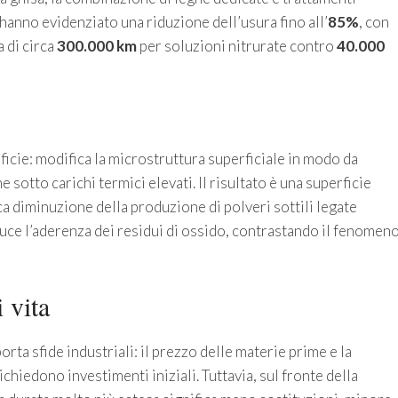
st hanno evidenziato una riduzione dell’usura fino all’
85%
, con
a di circa
300.000 km
per soluzioni nitrurate contro
40.000
rficie: modifica la microstruttura superficiale in modo da
e sotto carichi termici elevati. Il risultato è una superficie
 diminuzione della produzione di polveri sottili legate
duce l’aderenza dei residui di ossido, contrastando il fenomen
i vita
rta sfide industriali: il prezzo delle materie prime e la
chiedono investimenti iniziali. Tuttavia, sul fronte della