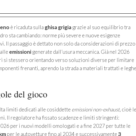
reno
è ricaduta sulla
ghisa grigia
grazie al suo equilibrio tra
uadro sta cambiando: norme più severe e nuove esigenze
vi. Il passaggio è dettato non solo da considerazioni di prezzo
 alle
emissioni
generate dall’usura meccanica. Già nel 2026
ri si stessero orientando verso soluzioni diverse per limitare
ponenti frenanti, aprendo la strada a materiali trattati e legh
ole del gioco
ta limiti dedicati alle cosiddette
emissioni non-exhaust
, cioè l
ni. Il regolatore ha fissato scadenze e limiti stringenti:
2026 per i nuovi modelli omologati e a fine 2027 per tutte le
/km
per le autovetture fino al 2034 e successivamente
3