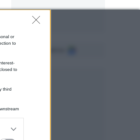
sonal or
ection to
Seguici su
nterest-
closed to
 third
Downstream
er and store
to grant or
ed purposes