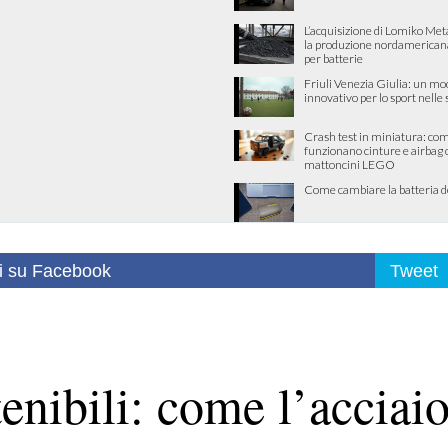
L’acquisizione di Lomiko Met
la produzione nordamericana 
per batterie
Friuli Venezia Giulia: un mo
innovativo per lo sport nelle
Crash test in miniatura: co
funzionano cinture e airbag 
mattoncini LEGO
Come cambiare la batteria d
i su Facebook
Tweet
enibili: come l’acciai