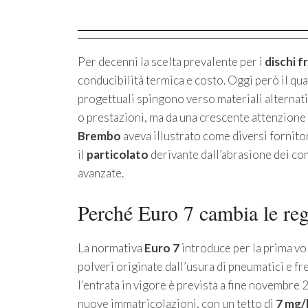
Per decenni la scelta prevalente per i
dischi f
conducibilità termica e costo. Oggi però il q
progettuali spingono verso materiali alternati
o prestazioni, ma da una crescente attenzione
Brembo
aveva illustrato come diversi fornito
il
particolato
derivante dall’abrasione dei com
avanzate.
Perché Euro 7 cambia le reg
La normativa
Euro 7
introduce per la prima vol
polveri originate dall’usura di pneumatici e fre
l’entrata in vigore è prevista a fine novembre 
nuove immatricolazioni, con un tetto di
7 mg