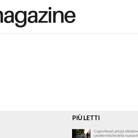
PIÙ LETTI
Cupra Raval: prezzi, allestim
caratteristiche della nuova e