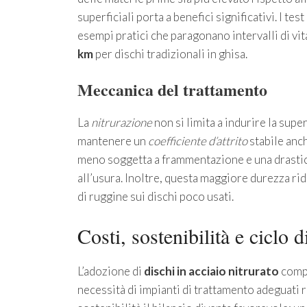
superficiali porta a benefici significativi. I te
esempi pratici che paragonano intervalli di vit
km
per dischi tradizionali in ghisa.
Meccanica del trattamento
La
nitrurazione
non si limita a indurire la supe
mantenere un
coefficiente d’attrito
stabile anch
meno soggetta a frammentazione e una drastica
all’usura. Inoltre, questa maggiore durezza ri
di ruggine sui dischi poco usati.
Costi, sostenibilità e ciclo d
L’adozione di
dischi in acciaio nitrurato
compo
necessità di impianti di trattamento adeguati ri