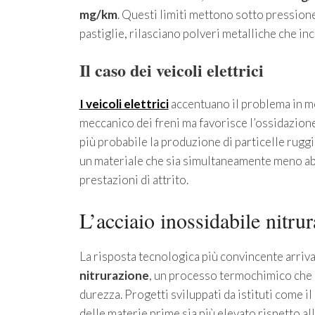
mg/km
. Questi limiti mettono sotto pressione i
pastiglie, rilasciano polveri metalliche che inci
Il caso dei veicoli elettrici
I veicoli elettrici
accentuano il problema in m
meccanico dei freni ma favorisce l’ossidazione
più probabile la produzione di particelle rugg
un materiale che sia simultaneamente meno abra
prestazioni di attrito.
L’acciaio inossidabile nitrura
La risposta tecnologica più convincente arriva
nitrurazione
, un processo termochimico che 
durezza. Progetti sviluppati da istituti come il
delle materie prime sia più elevato rispetto al