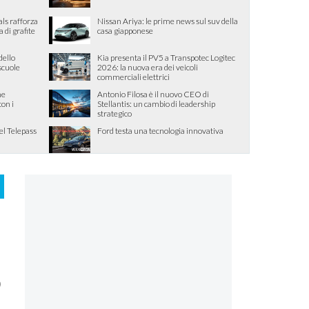
als rafforza
Nissan Ariya: le prime news sul suv della
di grafite
casa giapponese
dello
Kia presenta il PV5 a Transpotec Logitec
 scuole
2026: la nuova era dei veicoli
commerciali elettrici
me
Antonio Filosa è il nuovo CEO di
con i
Stellantis: un cambio di leadership
strategico
el Telepass
Ford testa una tecnologia innovativa
o