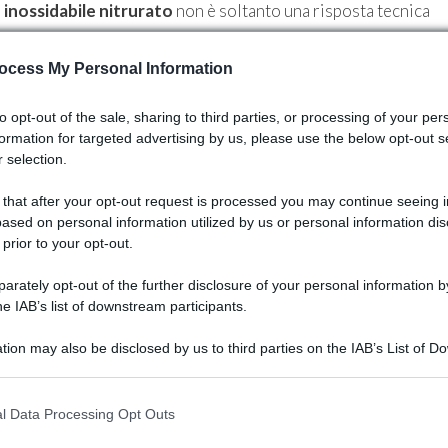
 inossidabile nitrurato
non è soltanto una risposta tecnica
biamento di paradigma che integra prestazioni, durata e
ori la sfida è adattare processi e catene di fornitura, mentre
ocess My Personal Information
architettura dei veicoli, soprattutto elettrici, verso soluzioni
e sostenibili.
to opt-out of the sale, sharing to third parties, or processing of your per
formation for targeted advertising by us, please use the below opt-out s
 selection.
 that after your opt-out request is processed you may continue seeing i
ased on personal information utilized by us or personal information dis
 prior to your opt-out.
rately opt-out of the further disclosure of your personal information by
he IAB’s list of downstream participants.
tion may also be disclosed by us to third parties on the IAB’s List of 
 that may further disclose it to other third parties.
 that this website/app uses one or more Google services and may gath
l Data Processing Opt Outs
including but not limited to your visit or usage behaviour. You may click 
 to Google and its third-party tags to use your data for below specifi