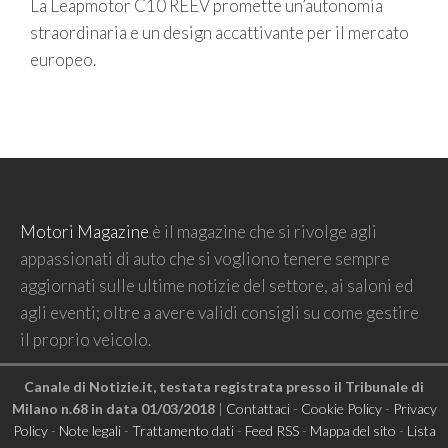
La Leapmotor C10 REEV promette un’autonomia
straordinaria e un design accattivante per il mercato
europeo.
Motori Magazine
è il magazine che si rivolge agli
appassionati di auto che si vogliono tenere sempre
aggiornati sulle ultime notizie del settore, ai saloni ed
agli eventi; oltre a avere validi consigli su come gestire
il proprio veicolo.
Canale di Notizie.it, testata registrata presso il Tribunale di
Milano n.68 in data 01/03/2018
|
Contattaci
-
Cookie Policy
-
Privacy
Policy
-
Note legali
-
Trattamento dati
-
Feed RSS
-
Mappa del sito
-
Lista