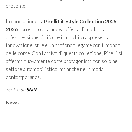
presente.
In conclusione, la
Pirelli Lifestyle Collection 2025-
2026
non è solo una nuova offerta di moda, ma
un’espressione di ciò che il marchio rappresenta:
innovazione, stile e un profondo legame con il mondo
delle corse. Con l’arrivo di questa collezione, Pirelli si
afferma nuovamente come protagonista non solo nel
settore automobilistico, ma anche nella moda
contemporanea.
Scritto da
Staff
Categorie
News