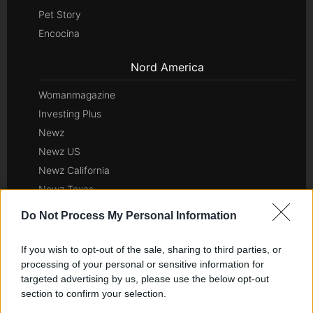
Pet Story
Encocina
Nord America
Womanmagazine
Investing Plus
Newz
Newz US
Newz California
Newz Texas
Newz Florida
Do Not Process My Personal Information
Newz New York
Newz Pennsylvania
If you wish to opt-out of the sale, sharing to third parties, or
processing of your personal or sensitive information for
Newz Illinois
targeted advertising by us, please use the below opt-out
Newz Ohio
section to confirm your selection.
Gameland