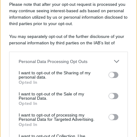
Hig Tech Mag
Please note that after your opt-out request is processed you
may continue seeing interest-based ads based on personal
Scoop Mag
information utilized by us or personal information disclosed to
Lgbtqia News
third parties prior to your opt-out.
Motors Magazine 365
You may separately opt-out of the further disclosure of your
Day Travel 365
personal information by third parties on the IAB’s list of
Home Magazine 365
downstream participants.
Cineverse Magazine
SecondHomeMagazine
Personal Data Processing Opt Outs
This information may also be disclosed by us to third parties
on the IAB’s List of Downstream Participants that may further
I want to opt-out of the Sharing of my
disclose it to other third parties.
personal data.
Opted In
Please note that this website/app uses one or more Google
Francia
services and may gather and store information including but
I want to opt-out of the Sale of my
Personal Data.
not limited to your visit or usage behaviour. You may click to
Opted In
InvestirMag
grant or deny consent to Google and its third-party tags to
use your data for below specified purposes in below Google
I want to opt-out of processing my
consent section.
Germania
Personal Data for Targeted Advertising.
Opted In
Investieren24
I want to opt-out of Collection, Use,