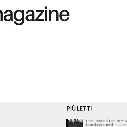
PIÙ LETTI
L’acquisizione di Lomiko Met
la produzione nordamericana 