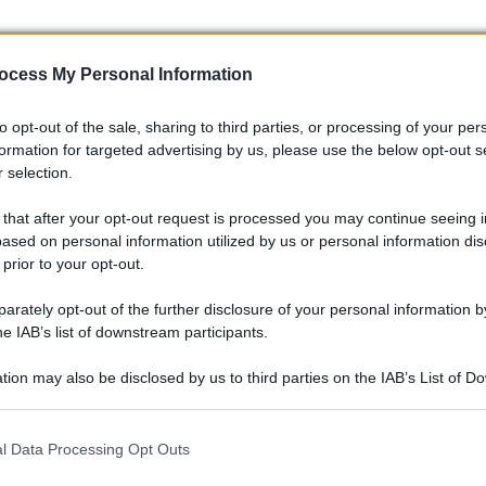
ocess My Personal Information
to opt-out of the sale, sharing to third parties, or processing of your per
formation for targeted advertising by us, please use the below opt-out s
 selection.
isore di realtà virtuale o di assistere a concerti in streaming
 that after your opt-out request is processed you may continue seeing i
ione significativa nel consumo culturale. Tali innovazioni
ased on personal information utilized by us or personal information dis
 tecnologie emergenti influenzino le esperienze culturali
 prior to your opt-out.
uindi, pongono questioni importanti sul futuro della fruizione
rately opt-out of the further disclosure of your personal information by
he IAB’s list of downstream participants.
tion may also be disclosed by us to third parties on the IAB’s List of 
 that may further disclose it to other third parties.
 that this website/app uses one or more Google services and may gath
l Data Processing Opt Outs
including but not limited to your visit or usage behaviour. You may click 
 to Google and its third-party tags to use your data for below specifi