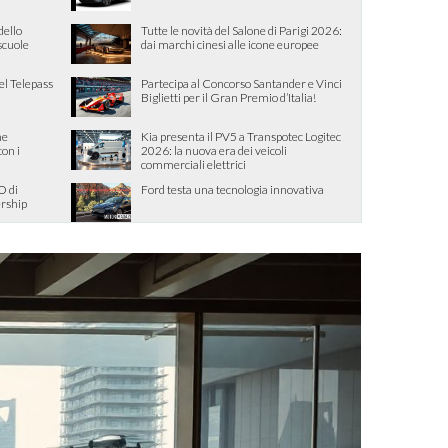
dello
Tutte le novità del Salone di Parigi 2026:
 scuole
dai marchi cinesi alle icone europee
el Telepass
Partecipa al Concorso Santander e Vinci
Biglietti per il Gran Premio d’Italia!
me
Kia presenta il PV5 a Transpotec Logitec
con i
2026: la nuova era dei veicoli
commerciali elettrici
O di
Ford testa una tecnologia innovativa
ership