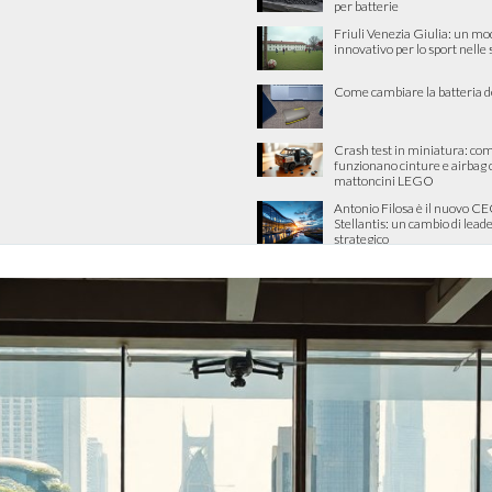
per batterie
Friuli Venezia Giulia: un mo
innovativo per lo sport nelle
Come cambiare la batteria d
Crash test in miniatura: co
funzionano cinture e airbag 
mattoncini LEGO
Antonio Filosa è il nuovo CE
Stellantis: un cambio di lead
strategico