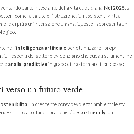
diventando parte integrante della vita quotidiana.
Nel 2025
, si
ettori come la salute e l’istruzione. Gli assistenti virtuali
mpre di più a un’interazione umana. Questo rappresenta un
logico.
te nell’
intelligenza artificiale
per ottimizzare i propri
e
. Gli esperti del settore evidenziano che questi strumenti no
nche
analisi predittive
in grado di trasformare il processo
ti verso un futuro verde
sostenibilità
. La crescente consapevolezza ambientale sta
iende stanno adottando pratiche più
eco-friendly
, un