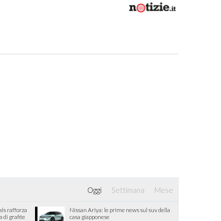
Oggi
Settimana
Mese
als rafforza
Nissan Ariya: le prime news sul suv della
di grafite
casa giapponese