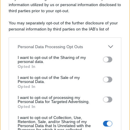
information utilized by us or personal information disclosed to
Motors Magazine 365
third parties prior to your opt-out.
Day Travel 365
Home Magazine 365
You may separately opt-out of the further disclosure of your
Cineverse Magazine
personal information by third parties on the IAB’s list of
downstream participants.
SecondHomeMagazine
Personal Data Processing Opt Outs
This information may also be disclosed by us to third parties
on the IAB’s List of Downstream Participants that may further
I want to opt-out of the Sharing of my
disclose it to other third parties.
personal data.
Francia
Opted In
Please note that this website/app uses one or more Google
services and may gather and store information including but
InvestirMag
I want to opt-out of the Sale of my
Personal Data.
not limited to your visit or usage behaviour. You may click to
Opted In
grant or deny consent to Google and its third-party tags to
Germania
use your data for below specified purposes in below Google
I want to opt-out of processing my
consent section.
Personal Data for Targeted Advertising.
Investieren24
Opted In
UK
I want to opt-out of Collection, Use,
Retention, Sale, and/or Sharing of my
Personal Data that Is Unrelated with the
News Hub UK
Purposes for which it was collected.