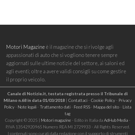
Motori Magazine
è il magazine che si rivolge agli
appassionati di auto che si vogliono tenere sempre
aggiornati sulle ultime notizie del settore, ai saloni ed
agli eventi; oltre a avere validi consigli su come gestire
il proprio veicolo.
Canale di Notizie.it, testata registrata presso il Tribunale di
Milano n.68 in data 01/03/2018
|
Contattaci
-
Cookie Policy
-
Privacy
Policy
-
Note legali
-
Trattamento dati
-
Feed RSS
-
Mappa del sito
-
Lista
tag
Copyright © 2025 |
Motori magazine
- Edito in Italia da
AdHub Media
-
P.IVA 13542920965 Numero REA MI 2729933 - All Rights Reserved.
I contenuti sono curati dalla redazione con il supporto di strumenti