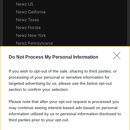
Newz US
Newz California
Newz Texas
Newz Florida
Newz New York
Newz Pennsylvania
Newz Illinois
Do Not Process My Personal Information
Newz Ohio
Gameland
If you wish to opt-out of the sale, sharing to third parties, or
Hig Tech Mag
processing of your personal or sensitive information for
Scoop Mag
targeted advertising by us, please use the below opt-out
section to confirm your selection.
Lgbtqia News
Motors Magazine 365
Please note that after your opt-out request is processed you
Day Travel 365
may continue seeing interest-based ads based on personal
Home Magazine 365
information utilized by us or personal information disclosed to
third parties prior to your opt-out.
Cineverse Magazine
SecondHomeMagazine