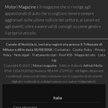
Motori Magazine
è il magazine che si rivolge agli
appassionati di auto che si vogliono tenere sempre
aggiornati sulle ultime notizie del settore, ai saloni ed
agli eventi; oltre a avere validi consigli su come gestire
il proprio veicolo.
Canale di Notizie.it, testata registrata presso il Tribunale di
Milano n.68 in data 01/03/2018
|
Contattaci
-
Cookie Policy
-
Privacy
Policy
-
Note legali
-
Trattamento dati
-
Feed RSS
-
Mappa del sito
-
Lista
tag
Copyright © 2025 |
Motori magazine
- Edito in Italia da
AdHub Media
-
P.IVA 13542920965 Numero REA MI 2729933 - All Rights Reserved.
I contenuti sono curati dalla redazione con il supporto di strumenti
digitali e realizzati in collaborazione con autori indipendenti.
Italia
Casa Magazine