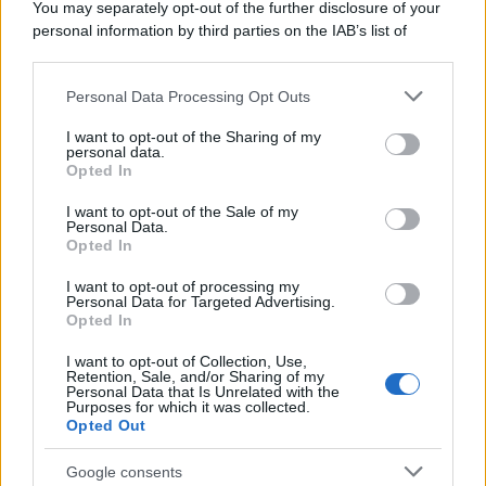
You may separately opt-out of the further disclosure of your
personal information by third parties on the IAB’s list of
downstream participants.
Personal Data Processing Opt Outs
This information may also be disclosed by us to third parties
Francia
on the IAB’s List of Downstream Participants that may further
I want to opt-out of the Sharing of my
disclose it to other third parties.
InvestirMag
personal data.
Opted In
Please note that this website/app uses one or more Google
Germania
services and may gather and store information including but
I want to opt-out of the Sale of my
Personal Data.
not limited to your visit or usage behaviour. You may click to
Investieren24
Opted In
grant or deny consent to Google and its third-party tags to
use your data for below specified purposes in below Google
I want to opt-out of processing my
UK
consent section.
Personal Data for Targeted Advertising.
Opted In
News Hub UK
I want to opt-out of Collection, Use,
Lgbtq News
Retention, Sale, and/or Sharing of my
Personal Data that Is Unrelated with the
Purposes for which it was collected.
Olanda
Opted Out
Investeren 24
Google consents