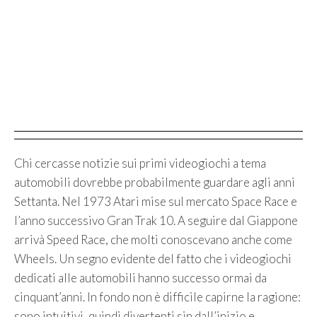
Chi cercasse notizie sui primi videogiochi a tema
automobili dovrebbe probabilmente guardare agli anni
Settanta. Nel 1973 Atari mise sul mercato Space Race e
l’anno successivo Gran Trak 10. A seguire dal Giappone
arrivà Speed Race, che molti conoscevano anche come
Wheels. Un segno evidente del fatto che i videogiochi
dedicati alle automobili hanno successo ormai da
cinquant’anni. In fondo non è difficile capirne la ragione:
sono intuitivi, quindi divertenti sin dall’inizio e