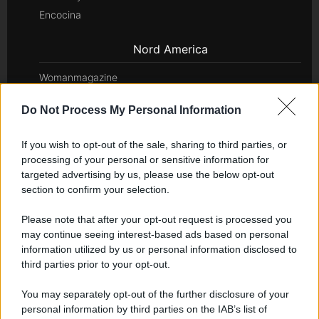
Encocina
Nord America
Womanmagazine
Investing Plus
Do Not Process My Personal Information
Newz
Newz US
If you wish to opt-out of the sale, sharing to third parties, or
Newz California
processing of your personal or sensitive information for
Newz Texas
targeted advertising by us, please use the below opt-out
section to confirm your selection.
Newz Florida
Newz New York
Please note that after your opt-out request is processed you
Newz Pennsylvania
may continue seeing interest-based ads based on personal
information utilized by us or personal information disclosed to
Newz Illinois
third parties prior to your opt-out.
Newz Ohio
Gameland
You may separately opt-out of the further disclosure of your
Hig Tech Mag
personal information by third parties on the IAB’s list of