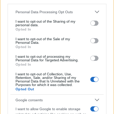
downstream participants.
Scoop Mag
Lgbtqia News
Personal Data Processing Opt Outs
This information may also be disclosed by us to third parties
Motors Magazine 365
on the IAB’s List of Downstream Participants that may further
I want to opt-out of the Sharing of my
disclose it to other third parties.
Day Travel 365
personal data.
Opted In
Home Magazine 365
Please note that this website/app uses one or more Google
Cineverse Magazine
services and may gather and store information including but
I want to opt-out of the Sale of my
Personal Data.
not limited to your visit or usage behaviour. You may click to
SecondHomeMagazine
Opted In
grant or deny consent to Google and its third-party tags to
use your data for below specified purposes in below Google
I want to opt-out of processing my
consent section.
Personal Data for Targeted Advertising.
Opted In
Francia
I want to opt-out of Collection, Use,
Retention, Sale, and/or Sharing of my
InvestirMag
Personal Data that Is Unrelated with the
Purposes for which it was collected.
Opted Out
Germania
Google consents
Investieren24
I want to allow Google to enable storage