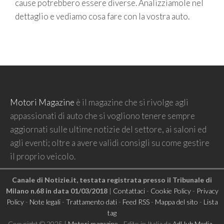
cause potrebbero essere diverse. Analizziamole nel
dettaglio e vediamo cosa fare con la vostra auto.
Motori Magazine
è il magazine che si rivolge agli
appassionati di auto che si vogliono tenere sempre
aggiornati sulle ultime notizie del settore, ai saloni ed
agli eventi; oltre a avere validi consigli su come gestire
il proprio veicolo.
Canale di Notizie.it, testata registrata presso il Tribunale di
Milano n.68 in data 01/03/2018
|
Contattaci
-
Cookie Policy
-
Privacy
Policy
-
Note legali
-
Trattamento dati
-
Feed RSS
-
Mappa del sito
-
Lista
tag
Copyright © 2025 |
Motori magazine
- Edito in Italia da
AdHub Media
-