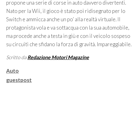
propone una serie di corse in auto davvero divertenti.
Nato per la Wii, il gioco è stato poi ridisegnato per lo
Switch e ammicca anche un po’ alla realtà virtuale. Il
protagonista vola e va sottacqua con la sua automobile,
ma procede anche a testa in giù e con il veicolo sospeso
su circuiti che sfidano la forza di gravità. Impareggiabile.
Scritto da
Redazione Motori Magazine
Categorie
Auto
Tag
guestpost