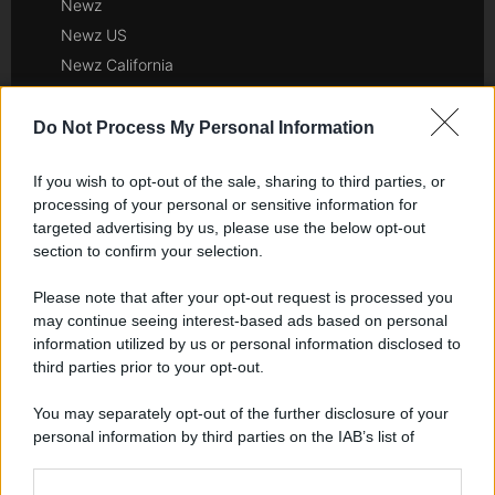
Newz
Newz US
Newz California
Newz Texas
Newz Florida
Do Not Process My Personal Information
Newz New York
If you wish to opt-out of the sale, sharing to third parties, or
Newz Pennsylvania
processing of your personal or sensitive information for
Newz Illinois
targeted advertising by us, please use the below opt-out
Newz Ohio
section to confirm your selection.
Gameland
Please note that after your opt-out request is processed you
Hig Tech Mag
may continue seeing interest-based ads based on personal
Scoop Mag
information utilized by us or personal information disclosed to
Lgbtqia News
third parties prior to your opt-out.
Motors Magazine 365
You may separately opt-out of the further disclosure of your
Day Travel 365
personal information by third parties on the IAB’s list of
Home Magazine 365
downstream participants.
Cineverse Magazine