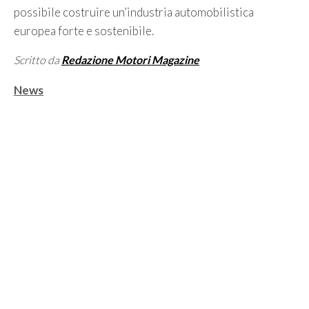
possibile costruire un’industria automobilistica
europea forte e sostenibile.
Scritto da
Redazione Motori Magazine
Categorie
News