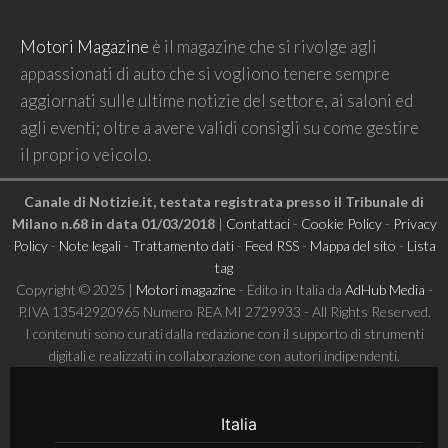
Motori Magazine
è il magazine che si rivolge agli
appassionati di auto che si vogliono tenere sempre
aggiornati sulle ultime notizie del settore, ai saloni ed
agli eventi; oltre a avere validi consigli su come gestire
il proprio veicolo.
Canale di Notizie.it, testata registrata presso il Tribunale di
Milano n.68 in data 01/03/2018
|
Contattaci
-
Cookie Policy
-
Privacy
Policy
-
Note legali
-
Trattamento dati
-
Feed RSS
-
Mappa del sito
-
Lista
tag
Copyright © 2025 |
Motori magazine
- Edito in Italia da
AdHub Media
-
P.IVA 13542920965 Numero REA MI 2729933 - All Rights Reserved.
I contenuti sono curati dalla redazione con il supporto di strumenti
digitali e realizzati in collaborazione con autori indipendenti.
Italia