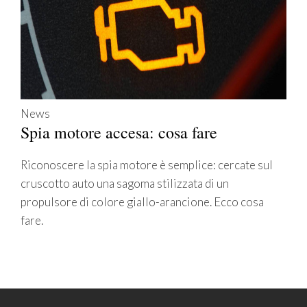
News
Spia motore accesa: cosa fare
Riconoscere la spia motore è semplice: cercate sul
cruscotto auto una sagoma stilizzata di un
propulsore di colore giallo-arancione. Ecco cosa
fare.