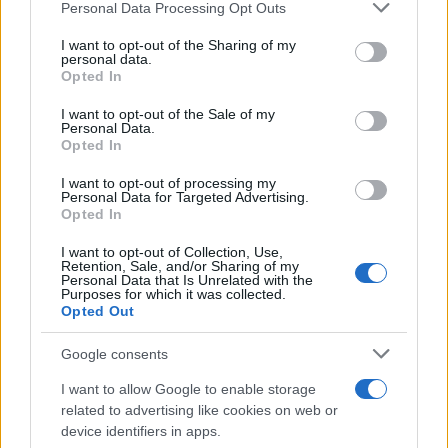
Personal Data Processing Opt Outs
This information may also be disclosed by us to third parties
SecondHomeMagazine
on the IAB’s List of Downstream Participants that may further
I want to opt-out of the Sharing of my
disclose it to other third parties.
personal data.
Opted In
Please note that this website/app uses one or more Google
services and may gather and store information including but
Francia
I want to opt-out of the Sale of my
Personal Data.
not limited to your visit or usage behaviour. You may click to
Opted In
grant or deny consent to Google and its third-party tags to
InvestirMag
use your data for below specified purposes in below Google
I want to opt-out of processing my
consent section.
Personal Data for Targeted Advertising.
Germania
Opted In
Investieren24
I want to opt-out of Collection, Use,
Retention, Sale, and/or Sharing of my
Personal Data that Is Unrelated with the
UK
Purposes for which it was collected.
Opted Out
News Hub UK
Google consents
Lgbtq News
I want to allow Google to enable storage
Olanda
related to advertising like cookies on web or
device identifiers in apps.
Investeren 24