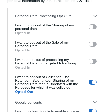
personal information by third parties on the IAB’s list of
downstream participants.
Personal Data Processing Opt Outs
This information may also be disclosed by us to third parties
Francia
on the IAB’s List of Downstream Participants that may further
I want to opt-out of the Sharing of my
disclose it to other third parties.
InvestirMag
personal data.
Opted In
Please note that this website/app uses one or more Google
Germania
services and may gather and store information including but
I want to opt-out of the Sale of my
Personal Data.
not limited to your visit or usage behaviour. You may click to
Investieren24
Opted In
grant or deny consent to Google and its third-party tags to
use your data for below specified purposes in below Google
I want to opt-out of processing my
UK
consent section.
Personal Data for Targeted Advertising.
Opted In
News Hub UK
I want to opt-out of Collection, Use,
Lgbtq News
Retention, Sale, and/or Sharing of my
Personal Data that Is Unrelated with the
Purposes for which it was collected.
Olanda
Opted Out
Investeren 24
Google consents
NL Newz
I want to allow Google to enable storage