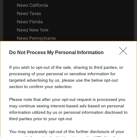
Newz California
Newz Texas
Newz Florida
Newz New York
Newz Pennsylvania
Newz Illinois
Do Not Process My Personal Information
Newz Ohio
Gameland
If you wish to opt-out of the sale, sharing to third parties, or
Hig Tech Mag
processing of your personal or sensitive information for
Scoop Mag
targeted advertising by us, please use the below opt-out
section to confirm your selection.
Lgbtqia News
Motors Magazine 365
Please note that after your opt-out request is processed you
Day Travel 365
may continue seeing interest-based ads based on personal
information utilized by us or personal information disclosed to
Home Magazine 365
third parties prior to your opt-out.
Cineverse Magazine
SecondHomeMagazine
You may separately opt-out of the further disclosure of your