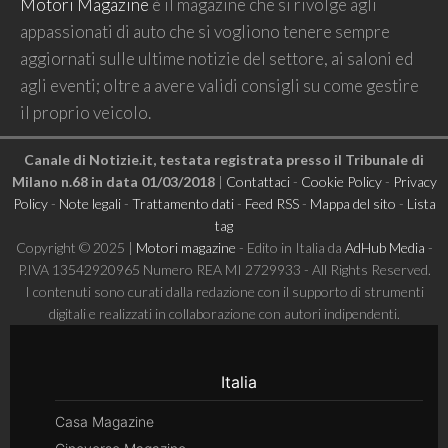
Motori Magazine
è il magazine che si rivolge agli
appassionati di auto che si vogliono tenere sempre
aggiornati sulle ultime notizie del settore, ai saloni ed
agli eventi; oltre a avere validi consigli su come gestire
il proprio veicolo.
Canale di Notizie.it, testata registrata presso il Tribunale di
Milano n.68 in data 01/03/2018
|
Contattaci
-
Cookie Policy
-
Privacy
Policy
-
Note legali
-
Trattamento dati
-
Feed RSS
-
Mappa del sito
-
Lista
tag
Copyright © 2025 |
Motori magazine
- Edito in Italia da
AdHub Media
-
P.IVA 13542920965 Numero REA MI 2729933 - All Rights Reserved.
I contenuti sono curati dalla redazione con il supporto di strumenti
digitali e realizzati in collaborazione con autori indipendenti.
Italia
Casa Magazine