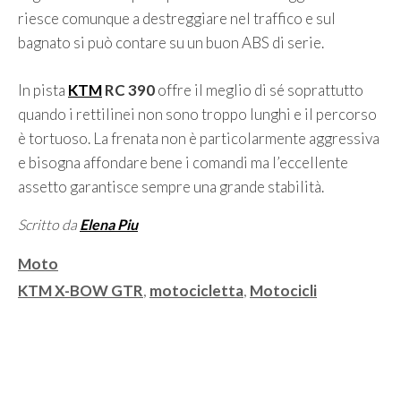
riesce comunque a destreggiare nel traffico e sul
bagnato si può contare su un buon ABS di serie.
In pista
KTM
RC 390
offre il meglio di sé soprattutto
quando i rettilinei non sono troppo lunghi e il percorso
è tortuoso. La frenata non è particolarmente aggressiva
e bisogna affondare bene i comandi ma l’eccellente
assetto garantisce sempre una grande stabilità.
Scritto da
Elena Piu
Categorie
Moto
Tag
KTM X-BOW GTR
,
motocicletta
,
Motocicli