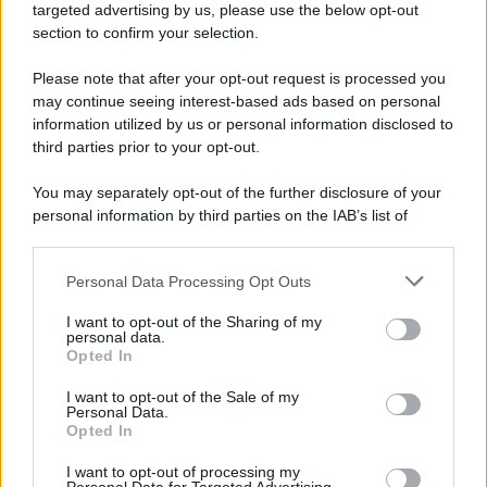
Newz Illinois
targeted advertising by us, please use the below opt-out
section to confirm your selection.
Newz Ohio
Gameland
Please note that after your opt-out request is processed you
Hig Tech Mag
may continue seeing interest-based ads based on personal
Scoop Mag
information utilized by us or personal information disclosed to
third parties prior to your opt-out.
Lgbtqia News
Motors Magazine 365
You may separately opt-out of the further disclosure of your
Day Travel 365
personal information by third parties on the IAB’s list of
downstream participants.
Home Magazine 365
Cineverse Magazine
Personal Data Processing Opt Outs
This information may also be disclosed by us to third parties
SecondHomeMagazine
on the IAB’s List of Downstream Participants that may further
I want to opt-out of the Sharing of my
disclose it to other third parties.
personal data.
Opted In
Please note that this website/app uses one or more Google
services and may gather and store information including but
I want to opt-out of the Sale of my
Francia
Personal Data.
not limited to your visit or usage behaviour. You may click to
Opted In
grant or deny consent to Google and its third-party tags to
InvestirMag
use your data for below specified purposes in below Google
I want to opt-out of processing my
consent section.