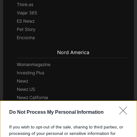
Think.es
Viajar 365
ES Newz
Pet Story
Encocina
Nord America
Womanmagazine
Investing Plus
Newz
Newz US
Newz California
Newz Texas
Do Not Process My Personal Information
Newz Florida
Newz New York
If you wish to opt-out of the sale, sharing to third parties, or
Newz Pennsylvania
processing of your personal or sensitive information for