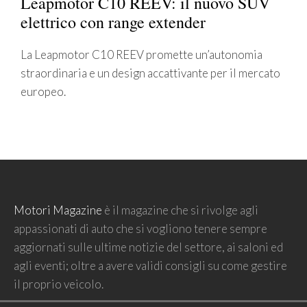
Leapmotor C10 REEV: il nuovo SUV
elettrico con range extender
La Leapmotor C10 REEV promette un’autonomia
straordinaria e un design accattivante per il mercato
europeo.
Motori Magazine
è il magazine che si rivolge agli
appassionati di auto che si vogliono tenere sempre
aggiornati sulle ultime notizie del settore, ai saloni ed
agli eventi; oltre a avere validi consigli su come gestire
il proprio veicolo.