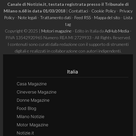
Canale di Notizie.it, testata registrata presso il Tribunale di
Milano n.68 in data 01/03/2018
|
Contattaci
-
Cookie Policy
-
Privacy
Policy
-
Note legali
-
Trattamento dati
-
Feed RSS
-
Mappa del sito
-
Lista
tag
Copyright © 2025 |
Motori magazine
- Edito in Italia da
AdHub Media
-
P.IVA 13542920965 Numero REA MI 2729933 - All Rights Reserved.
I contenuti sono curati dalla redazione con il supporto di strumenti
digitali e realizzati in collaborazione con autori indipendenti.
Italia
Casa Magazine
Cineverse Magazine
Donne Magazine
Food Blog
Milano Notizie
Motor Magazine
Notizie.it