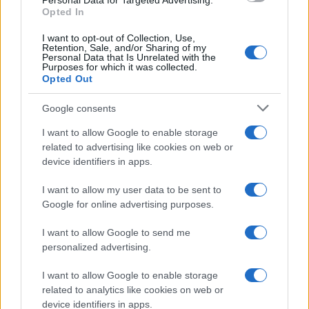
Personal Data for Targeted Advertising.
Germania
Opted In
Investieren24
I want to opt-out of Collection, Use,
Retention, Sale, and/or Sharing of my
Personal Data that Is Unrelated with the
Purposes for which it was collected.
UK
Opted Out
News Hub UK
Google consents
Lgbtq News
I want to allow Google to enable storage
related to advertising like cookies on web or
Olanda
device identifiers in apps.
Investeren 24
I want to allow my user data to be sent to
NL Newz
Google for online advertising purposes.
I want to allow Google to send me
personalized advertising.
I want to allow Google to enable storage
related to analytics like cookies on web or
device identifiers in apps.