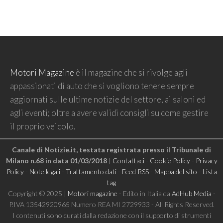
Motori Magazine
è il magazine che si rivolge agli
appassionati di auto che si vogliono tenere sempre
aggiornati sulle ultime notizie del settore, ai saloni ed
agli eventi; oltre a avere validi consigli su come gestire
il proprio veicolo.
Canale di Notizie.it, testata registrata presso il Tribunale di
Milano n.68 in data 01/03/2018
|
Contattaci
-
Cookie Policy
-
Privacy
Policy
-
Note legali
-
Trattamento dati
-
Feed RSS
-
Mappa del sito
-
Lista
tag
Copyright © 2025 |
Motori magazine
- Edito in Italia da
AdHub Media
-
P.IVA 13542920965 Numero REA MI 2729933 - All Rights Reserved.
I contenuti sono curati dalla redazione con il supporto di strumenti