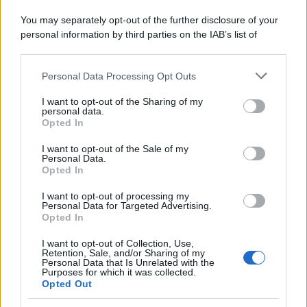
Motors Magazine 365
You may separately opt-out of the further disclosure of your
Day Travel 365
personal information by third parties on the IAB’s list of
Home Magazine 365
downstream participants.
Cineverse Magazine
Personal Data Processing Opt Outs
This information may also be disclosed by us to third parties
SecondHomeMagazine
on the IAB’s List of Downstream Participants that may further
I want to opt-out of the Sharing of my
disclose it to other third parties.
personal data.
Opted In
Please note that this website/app uses one or more Google
services and may gather and store information including but
Francia
I want to opt-out of the Sale of my
Personal Data.
not limited to your visit or usage behaviour. You may click to
Opted In
InvestirMag
grant or deny consent to Google and its third-party tags to
use your data for below specified purposes in below Google
I want to opt-out of processing my
consent section.
Germania
Personal Data for Targeted Advertising.
Opted In
Investieren24
I want to opt-out of Collection, Use,
Retention, Sale, and/or Sharing of my
Personal Data that Is Unrelated with the
UK
Purposes for which it was collected.
Opted Out
News Hub UK