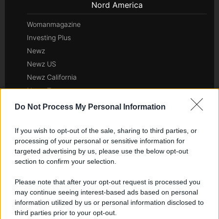
Nord America
Womanmagazine
Investing Plus
Newz
Newz US
Newz California
Newz Texas
Newz Florida
Do Not Process My Personal Information
Newz New York
Newz Pennsylvania
If you wish to opt-out of the sale, sharing to third parties, or
processing of your personal or sensitive information for
Newz Illinois
targeted advertising by us, please use the below opt-out
Newz Ohio
section to confirm your selection.
Gameland
Please note that after your opt-out request is processed you
Hig Tech Mag
may continue seeing interest-based ads based on personal
Scoop Mag
information utilized by us or personal information disclosed to
Lgbtqia News
third parties prior to your opt-out.