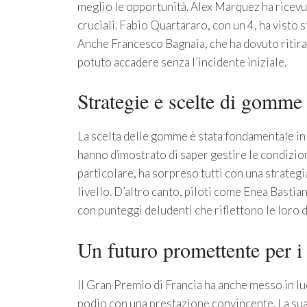
meglio le opportunità. Alex Marquez ha ricevu
cruciali. Fabio Quartararo, con un 4, ha visto s
Anche Francesco Bagnaia, che ha dovuto ritira
potuto accadere senza l’incidente iniziale.
Strategie e scelte di gomme
La scelta delle gomme è stata fondamentale in
hanno dimostrato di saper gestire le condizion
particolare, ha sorpreso tutti con una strateg
livello. D’altro canto, piloti come Enea Bastia
con punteggi deludenti che riflettono le loro di
Un futuro promettente per i 
Il Gran Premio di Francia ha anche messo in luc
podio con una prestazione convincente. La sua 