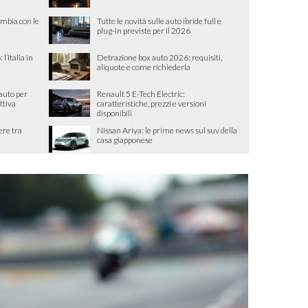
ambia con le
Tutte le novità sulle auto ibride full e
plug-in previste per il 2026
l’Italia in
Detrazione box auto 2026: requisiti,
aliquote e come richiederla
 auto per
Renault 5 E-Tech Electric:
ttiva
caratteristiche, prezzi e versioni
disponibili
ere tra
Nissan Ariya: le prime news sul suv della
casa giapponese