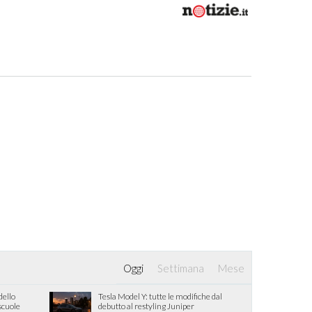
Oggi
Settimana
Mese
dello
Tesla Model Y: tutte le modifiche dal
 scuole
debutto al restyling Juniper