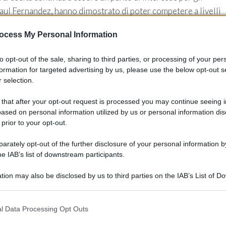
aul Fernandez, hanno dimostrato di poter competere a livelli
 gara così difficile.
ocess My Personal Information
to opt-out of the sale, sharing to third parties, or processing of your per
formation for targeted advertising by us, please use the below opt-out s
 selection.
 that after your opt-out request is processed you may continue seeing i
ased on personal information utilized by us or personal information dis
 prior to your opt-out.
rately opt-out of the further disclosure of your personal information by
he IAB’s list of downstream participants.
tion may also be disclosed by us to third parties on the IAB’s List of 
 that may further disclose it to other third parties.
 that this website/app uses one or more Google services and may gath
l Data Processing Opt Outs
including but not limited to your visit or usage behaviour. You may click 
 to Google and its third-party tags to use your data for below specifi