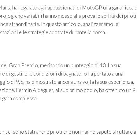
Mans, ha regalato agli appassionati di MotoGP una gara ricca d
ologiche variabili hanno messo alla prova le abilità dei piloti
nce straordinarie. In questo articolo, analizzeremo le
stazioni e le strategie adottate durante la corsa.
e del Gran Premio, meritando un punteggio di 10. La sua
 e di gestire le condizioni di bagnato lo ha portato a una
gio di 9,5, ha dimostrato ancora una volta la sua esperienza,
azione. Fermin Aldeguer, al suo primo podio, ha ottenuto un 9,
a gara complessa.
i, ci sono stati anche piloti che non hanno saputo sfruttare a