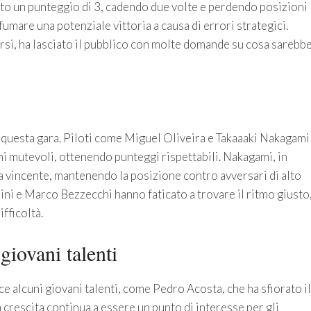
to un punteggio di 3, cadendo due volte e perdendo posizioni
fumare una potenziale vittoria a causa di errori strategici.
rsi, ha lasciato il pubblico con molte domande su cosa sarebb
 questa gara. Piloti come Miguel Oliveira e Takaaaki Nakagami
i mutevoli, ottenendo punteggi rispettabili. Nakagami, in
ia vincente, mantenendo la posizione contro avversari di alto
nini e Marco Bezzecchi hanno faticato a trovare il ritmo giusto
fficoltà.
giovani talenti
e alcuni giovani talenti, come Pedro Acosta, che ha sfiorato il
crescita continua a essere un punto di interesse per gli