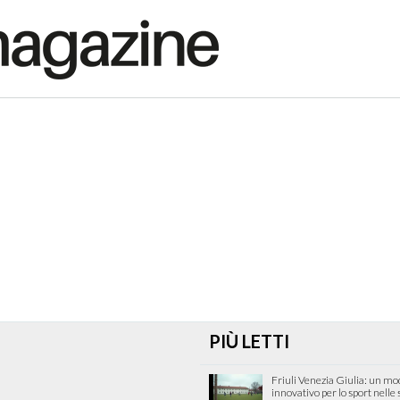
PIÙ LETTI
Friuli Venezia Giulia: un mo
innovativo per lo sport nelle