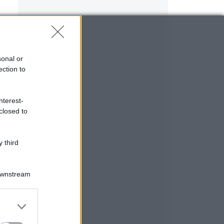
sonal or
ection to
nterest-
closed to
 third
Downstream
er and store
to grant or
ed purposes