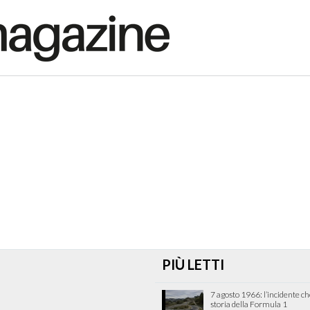
PIÙ LETTI
7 agosto 1966: l’incidente c
storia della Formula 1