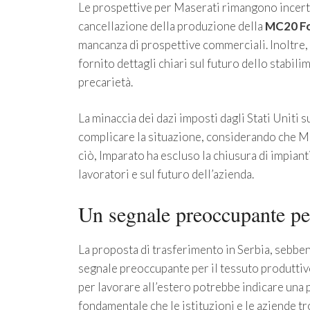
Le prospettive per Maserati rimangono incerte
cancellazione della produzione della
MC20 Fo
mancanza di prospettive commerciali. Inoltre, 
fornito dettagli chiari sul futuro dello stabil
precarietà.
La minaccia dei dazi imposti dagli Stati Uniti
complicare la situazione, considerando che M
ciò, Imparato ha escluso la chiusura di impianti
lavoratori e sul futuro dell’azienda.
Un segnale preoccupante per
La proposta di trasferimento in Serbia, sebben
segnale preoccupante per il tessuto produttivo i
per lavorare all’estero potrebbe indicare una p
fondamentale che le istituzioni e le aziende tro