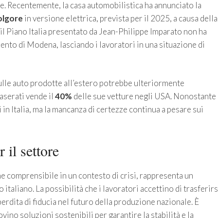
. Recentemente, la casa automobilistica ha annunciato la
lgore
in versione elettrica, prevista per il 2025, a causa della
il Piano Italia presentato da Jean-Philippe Imparato non ha
imento di Modena, lasciando i lavoratori in una situazione di
 sulle auto prodotte all’estero potrebbe ulteriormente
aserati vende il
40%
delle sue vetture negli USA. Nonostante
 in Italia, ma la mancanza di certezze continua a pesare sui
 il settore
e comprensibile in un contesto di crisi, rappresenta un
taliano. La possibilità che i lavoratori accettino di trasferirs
erdita di fiducia nel futuro della produzione nazionale. È
vino soluzioni sostenibili per garantire la stabilità e la