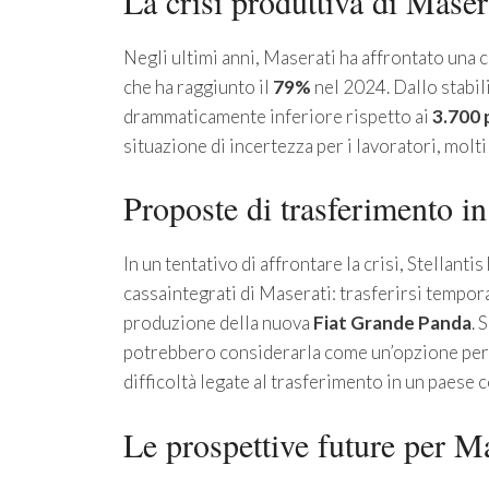
La crisi produttiva di Maser
Negli ultimi anni, Maserati ha affrontato una 
che ha raggiunto il
79%
nel 2024. Dallo stabi
drammaticamente inferiore rispetto ai
3.700 
situazione di incertezza per i lavoratori, molti
Proposte di trasferimento in
In un tentativo di affrontare la crisi, Stellanti
cassaintegrati di Maserati: trasferirsi temp
produzione della nuova
Fiat Grande Panda
. 
potrebbero considerarla come un’opzione per u
difficoltà legate al trasferimento in un paese c
Le prospettive future per Ma