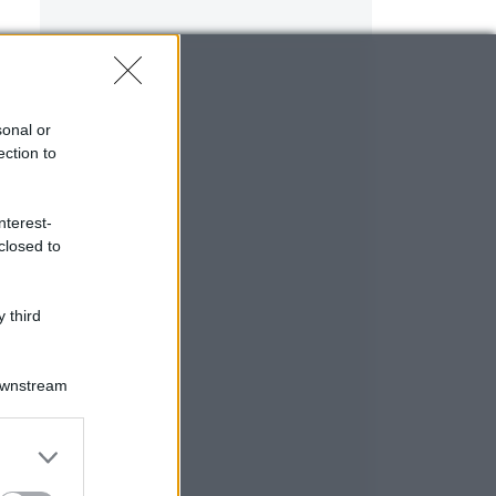
sonal or
ection to
nterest-
closed to
 third
Downstream
er and store
to grant or
ed purposes