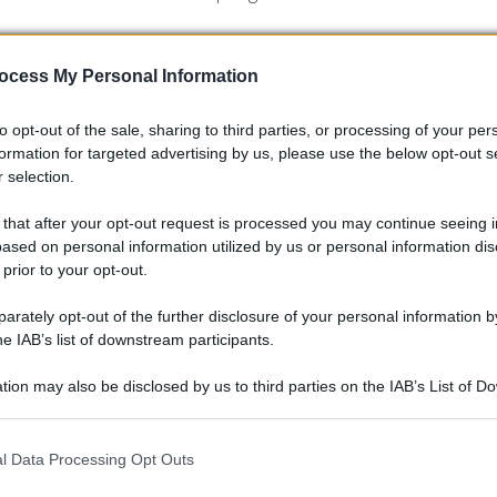
ocess My Personal Information
to opt-out of the sale, sharing to third parties, or processing of your per
formation for targeted advertising by us, please use the below opt-out s
 selection.
 that after your opt-out request is processed you may continue seeing i
ased on personal information utilized by us or personal information dis
 prior to your opt-out.
rately opt-out of the further disclosure of your personal information by
he IAB’s list of downstream participants.
tion may also be disclosed by us to third parties on the IAB’s List of 
 that may further disclose it to other third parties.
 that this website/app uses one or more Google services and may gath
l Data Processing Opt Outs
including but not limited to your visit or usage behaviour. You may click 
 to Google and its third-party tags to use your data for below specifi