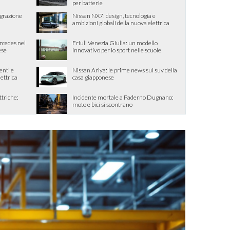
per batterie
egrazione
Nissan NX7: design, tecnologia e
ambizioni globali della nuova elettrica
ercedes nel
Friuli Venezia Giulia: un modello
ese
innovativo per lo sport nelle scuole
enti e
Nissan Ariya: le prime news sul suv della
lettrica
casa giapponese
ttriche:
Incidente mortale a Paderno Dugnano:
moto e bici si scontrano