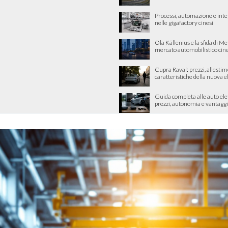
Processi, automazione e int
nelle gigafactory cinesi
Ola Källenius e la sfida di M
mercato automobilistico cin
Cupra Raval: prezzi, allestim
caratteristiche della nuova e
Guida completa alle auto ele
prezzi, autonomia e vantaggi