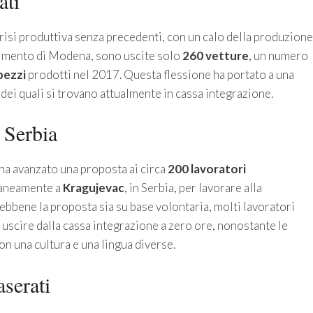
ati
crisi produttiva senza precedenti, con un calo della produzione
limento di Modena, sono uscite solo
260 vetture
, un numero
pezzi
prodotti nel 2017. Questa flessione ha portato a una
 dei quali si trovano attualmente in cassa integrazione.
 Serbia
s ha avanzato una proposta ai circa
200 lavoratori
oraneamente a
Kragujevac
, in Serbia, per lavorare alla
Sebbene la proposta sia su base volontaria, molti lavoratori
scire dalla cassa integrazione a zero ore, nonostante le
on una cultura e una lingua diverse.
serati