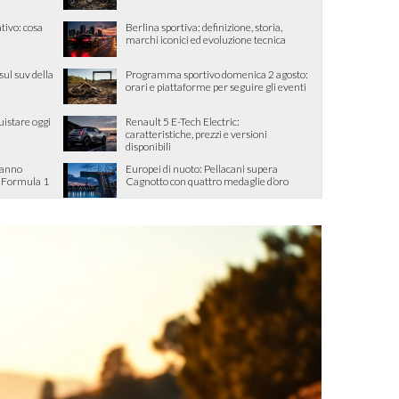
tivo: cosa
Berlina sportiva: definizione, storia,
marchi iconici ed evoluzione tecnica
sul suv della
Programma sportivo domenica 2 agosto:
orari e piattaforme per seguire gli eventi
uistare oggi
Renault 5 E-Tech Electric:
caratteristiche, prezzi e versioni
disponibili
tanno
Europei di nuoto: Pellacani supera
in Formula 1
Cagnotto con quattro medaglie d’oro