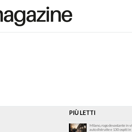
PIÙ LETTI
Milano, rogo devastante in v
auto distrutte e 130 ospiti in