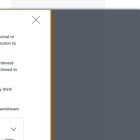
sonal or
ection to
nterest-
closed to
 third
Downstream
er and store
to grant or
ed purposes