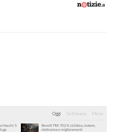
Oggi
Settimana
Mese
ia Macchi: 5
Benelli TRK 702 X: ciclistica, motore,
 fuga
elettronica e miglioramenti