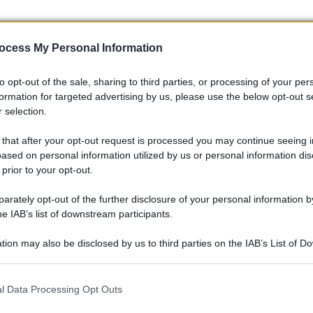
ocess My Personal Information
to opt-out of the sale, sharing to third parties, or processing of your per
formation for targeted advertising by us, please use the below opt-out s
 selection.
 that after your opt-out request is processed you may continue seeing i
ased on personal information utilized by us or personal information dis
lide per costruire il suo futuro. Con progetti entusiasmanti
 prior to your opt-out.
e le premesse per un grande successo. Non vedo l’ora di vedere
rately opt-out of the further disclosure of your personal information by
ta continuerà a sorprenderci. E voi? Quali aspettative avete
he IAB’s list of downstream participants.
ei commenti! 💬
tion may also be disclosed by us to third parties on the IAB’s List of 
 that may further disclose it to other third parties.
 that this website/app uses one or more Google services and may gath
l Data Processing Opt Outs
including but not limited to your visit or usage behaviour. You may click 
 to Google and its third-party tags to use your data for below specifi