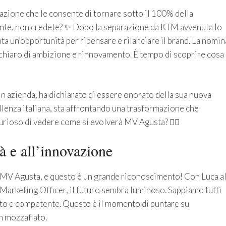
zione che le consente di tornare sotto il 100% della
ante, non credete? ✨ Dopo la separazione da KTM avvenuta lo
a un’opportunità per ripensare e rilanciare il brand. La nomin
hiaro di ambizione e rinnovamento. È tempo di scoprire cosa
in azienda, ha dichiarato di essere onorato della sua nuova
lenza italiana, sta affrontando una trasformazione che
rioso di vedere come si evolverà MV Agusta? 🙋‍♀️
à e all’innovazione
i MV Agusta, e questo è un grande riconoscimento! Con Luca a
Marketing Officer, il futuro sembra luminoso. Sappiamo tutti
to e competente. Questo è il momento di puntare su
n mozzafiato.