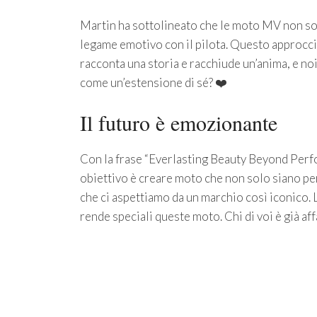
Martin ha sottolineato che le moto MV non so
legame emotivo con il pilota. Questo approcci
racconta una storia e racchiude un’anima, e no
come un’estensione di sé? ❤️
Il futuro è emozionante
Con la frase “Everlasting Beauty Beyond Perf
obiettivo è creare moto che non solo siano pe
che ci aspettiamo da un marchio così iconico. L
rende speciali queste moto. Chi di voi è già aff