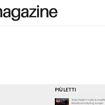
PIÙ LETTI
Tesla Model Y: tutte le modif
debutto al restyling Juniper