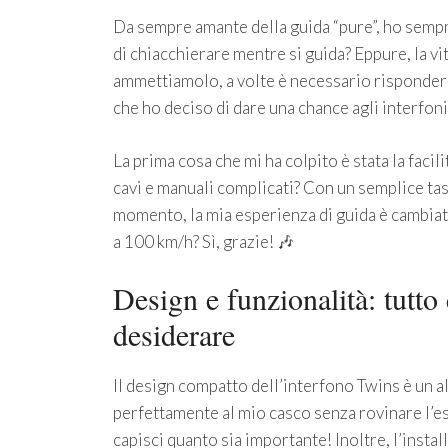
Da sempre amante della guida “pure”, ho sempre
di chiacchierare mentre si guida? Eppure, la vi
ammettiamolo, a volte è necessario rispondere
che ho deciso di dare una chance agli interfon
La prima cosa che mi ha colpito è stata la facil
cavi e manuali complicati? Con un semplice ta
momento, la mia esperienza di guida è cambiat
a 100 km/h? Sì, grazie! 🎶
Design e funzionalità: tutto
desiderare
Il design compatto dell’interfono Twins è un al
perfettamente al mio casco senza rovinare l’est
capisci quanto sia importante! Inoltre, l’instal