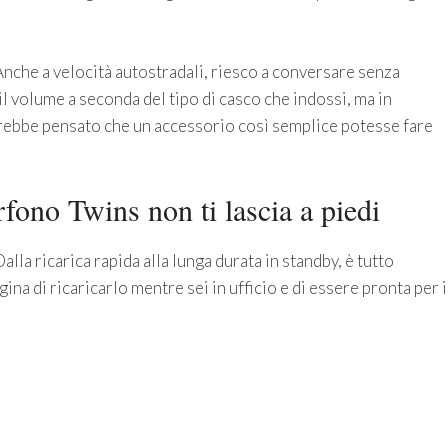
Anche a velocità autostradali, riesco a conversare senza
l volume a seconda del tipo di casco che indossi, ma in
avrebbe pensato che un accessorio così semplice potesse fare
rfono Twins non ti lascia a piedi
alla ricarica rapida alla lunga durata in standby, è tutto
na di ricaricarlo mentre sei in ufficio e di essere pronta per i