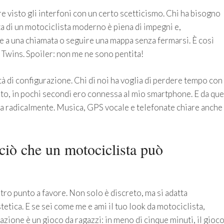
 visto gli interfoni con un certo scetticismo. Chi ha bisogno
ta di un motociclista moderno è piena di impegni e,
 a una chiamata o seguire una mappa senza fermarsi. È così
i Twins. Spoiler: non me ne sono pentita!
ità di configurazione. Chi di noi ha voglia di perdere tempo con
sto, in pochi secondi ero connessa al mio smartphone. E da que
a radicalmente. Musica, GPS vocale e telefonate chiare anche
 ciò che un motociclista può
tro punto a favore. Non solo è discreto, ma si adatta
etica. E se sei come me e ami il tuo look da motociclista,
lazione è un gioco da ragazzi: in meno di cinque minuti, il gioc