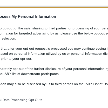
ocess My Personal Information
to opt-out of the sale, sharing to third parties, or processing of your per
formation for targeted advertising by us, please use the below opt-out s
 selection.
 that after your opt-out request is processed you may continue seeing i
ased on personal information utilized by us or personal information dis
he si adattano a tutte le tasche. Che tu voglia un solo
 prior to your opt-out.
 in coppia, c’è davvero qualcosa per tutti. Questo è il tipo di
rately opt-out of the further disclosure of your personal information by
he IAB’s list of downstream participants.
r moto Twins ha davvero cambiato il mio modo di vivere le
tion may also be disclosed by us to third parties on the IAB’s List of 
 that may further disclose it to other third parties.
e capito che la tecnologia può essere un’alleata e non un
 interfoni in moto? Fatemi sapere nei commenti! 💬 #MotoLife
 that this website/app uses one or more Google services and may gath
l Data Processing Opt Outs
including but not limited to your visit or usage behaviour. You may click 
 to Google and its third-party tags to use your data for below specifi