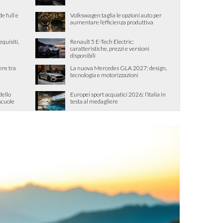
de full e
Volkswagen taglia le opzioni auto per
aumentare l’efficienza produttiva
quisiti,
Renault 5 E-Tech Electric:
caratteristiche, prezzi e versioni
disponibili
ere tra
La nuova Mercedes GLA 2027: design,
tecnologia e motorizzazioni
dello
Europei sport acquatici 2026: l’Italia in
 scuole
testa al medagliere