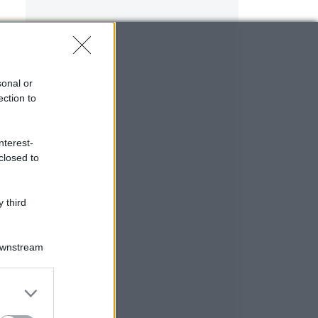
sonal or
ection to
nterest-
closed to
 third
Downstream
er and store
to grant or
ed purposes