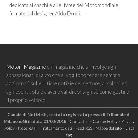
dedicata ai caschi e alle livree del Motomondiale,
firmate dal designer Aldo Drudi.
Motori Magazine
è il magazine che si rivolge agli
appassionati di auto che si vogliono tenere sempre
aggiornati sulle ultime notizie del settore, ai saloni ed
agli eventi; oltre a avere validi consigli su come gestire
il proprio veicolo.
Canale di Notizie.it, testata registrata presso il Tribunale di
Milano n.68 in data 01/03/2018
|
Contattaci
-
Cookie Policy
-
Privacy
Policy
-
Note legali
-
Trattamento dati
-
Feed RSS
-
Mappa del sito
-
Lista
tag