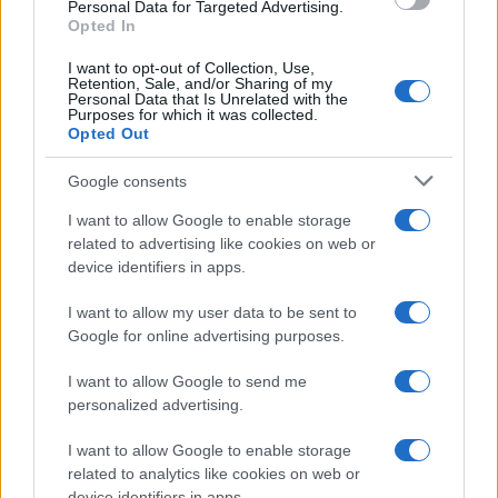
consent section.
Personal Data for Targeted Advertising.
UK
Opted In
News Hub UK
I want to opt-out of Collection, Use,
Retention, Sale, and/or Sharing of my
Lgbtq News
Personal Data that Is Unrelated with the
Purposes for which it was collected.
Opted Out
Olanda
Google consents
Investeren 24
NL Newz
I want to allow Google to enable storage
related to advertising like cookies on web or
device identifiers in apps.
I want to allow my user data to be sent to
Google for online advertising purposes.
I want to allow Google to send me
personalized advertising.
I want to allow Google to enable storage
related to analytics like cookies on web or
device identifiers in apps.