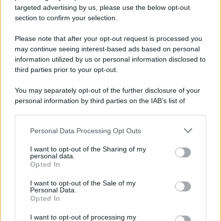
targeted advertising by us, please use the below opt-out
Scoop Mag
section to confirm your selection.
Lgbtqia News
Motors Magazine 365
Please note that after your opt-out request is processed you
may continue seeing interest-based ads based on personal
Day Travel 365
information utilized by us or personal information disclosed to
Home Magazine 365
third parties prior to your opt-out.
Cineverse Magazine
You may separately opt-out of the further disclosure of your
SecondHomeMagazine
personal information by third parties on the IAB’s list of
downstream participants.
Personal Data Processing Opt Outs
This information may also be disclosed by us to third parties
Francia
on the IAB’s List of Downstream Participants that may further
I want to opt-out of the Sharing of my
disclose it to other third parties.
personal data.
InvestirMag
Opted In
Please note that this website/app uses one or more Google
services and may gather and store information including but
Germania
I want to opt-out of the Sale of my
Personal Data.
not limited to your visit or usage behaviour. You may click to
Opted In
grant or deny consent to Google and its third-party tags to
Investieren24
use your data for below specified purposes in below Google
I want to opt-out of processing my