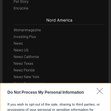
Pet Story
Encocina
Nord America
Womanmagazine
Investing Plus
Newz
Newz US
Newz California
Newz Texas
Newz Florida
Newz New York
Newz Pennsylvania
Newz Illinois
Do Not Process My Personal Information
Newz Ohio
Gameland
If you wish to opt-out of the sale, sharing to third parties, or
processing of your personal or sensitive information for
Hig Tech Mag