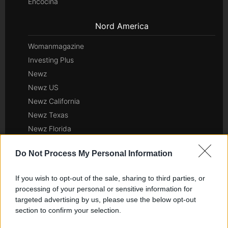
Encocina
Nord America
Womanmagazine
Investing Plus
Newz
Newz US
Newz California
Newz Texas
Newz Florida
Newz New York
Do Not Process My Personal Information
Newz Pennsylvania
Newz Illinois
If you wish to opt-out of the sale, sharing to third parties, or
Newz Ohio
processing of your personal or sensitive information for
Gameland
targeted advertising by us, please use the below opt-out
section to confirm your selection.
Hig Tech Mag
Scoop Mag