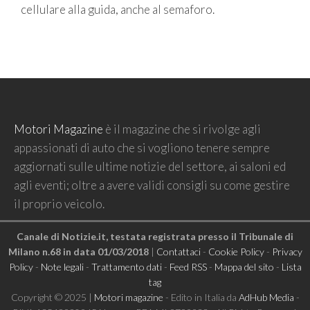
cellulare alla guida, anche al semaforo.
Motori Magazine
è il magazine che si rivolge agli
appassionati di auto che si vogliono tenere sempre
aggiornati sulle ultime notizie del settore, ai saloni ed
agli eventi; oltre a avere validi consigli su come gestire
il proprio veicolo.
Canale di Notizie.it, testata registrata presso il Tribunale di
Milano n.68 in data 01/03/2018
|
Contattaci
-
Cookie Policy
-
Privacy
Policy
-
Note legali
-
Trattamento dati
-
Feed RSS
-
Mappa del sito
-
Lista
tag
Copyright © 2025 |
Motori magazine
- Edito in Italia da
AdHub Media
-