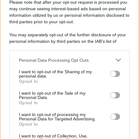
Please note that after your opt-out request is processed you
Lgbtqia News
may continue seeing interest-based ads based on personal
Motors Magazine 365
information utilized by us or personal information disclosed to
third parties prior to your opt-out.
Day Travel 365
Home Magazine 365
You may separately opt-out of the further disclosure of your
Cineverse Magazine
personal information by third parties on the IAB’s list of
downstream participants.
SecondHomeMagazine
Personal Data Processing Opt Outs
This information may also be disclosed by us to third parties
on the IAB’s List of Downstream Participants that may further
I want to opt-out of the Sharing of my
disclose it to other third parties.
personal data.
Francia
Opted In
Please note that this website/app uses one or more Google
InvestirMag
services and may gather and store information including but
I want to opt-out of the Sale of my
Personal Data.
not limited to your visit or usage behaviour. You may click to
Opted In
grant or deny consent to Google and its third-party tags to
Germania
use your data for below specified purposes in below Google
I want to opt-out of processing my
consent section.
Investieren24
Personal Data for Targeted Advertising.
Opted In
UK
I want to opt-out of Collection, Use,