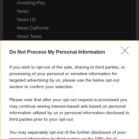
Investing Plus
Newz
Newz US
Newz California
Newz Texas
Newz Florida
Do Not Process My Personal Information
Newz New York
Newz Pennsylvania
If you wish to opt-out of the sale, sharing to third parties, or
Newz Illinois
processing of your personal or sensitive information for
Newz Ohio
targeted advertising by us, please use the below opt-out
Gameland
section to confirm your selection.
Hig Tech Mag
Please note that after your opt-out request is processed you
Scoop Mag
may continue seeing interest-based ads based on personal
Lgbtqia News
information utilized by us or personal information disclosed to
third parties prior to your opt-out.
Motors Magazine 365
Day Travel 365
You may separately opt-out of the further disclosure of your
Home Magazine 365
personal information by third parties on the IAB’s list of