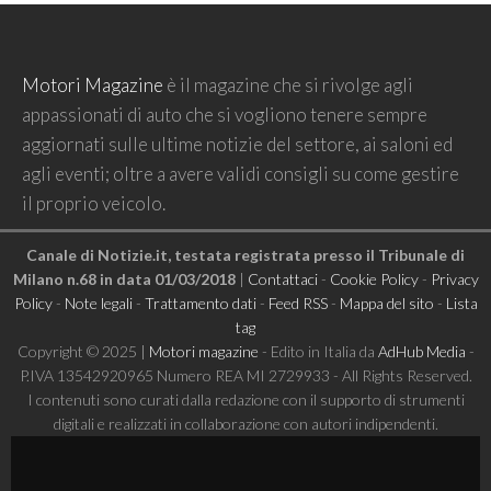
Motori Magazine
è il magazine che si rivolge agli
appassionati di auto che si vogliono tenere sempre
aggiornati sulle ultime notizie del settore, ai saloni ed
agli eventi; oltre a avere validi consigli su come gestire
il proprio veicolo.
Canale di Notizie.it, testata registrata presso il Tribunale di
Milano n.68 in data 01/03/2018
|
Contattaci
-
Cookie Policy
-
Privacy
Policy
-
Note legali
-
Trattamento dati
-
Feed RSS
-
Mappa del sito
-
Lista
tag
Copyright © 2025 |
Motori magazine
- Edito in Italia da
AdHub Media
-
P.IVA 13542920965 Numero REA MI 2729933 - All Rights Reserved.
I contenuti sono curati dalla redazione con il supporto di strumenti
digitali e realizzati in collaborazione con autori indipendenti.