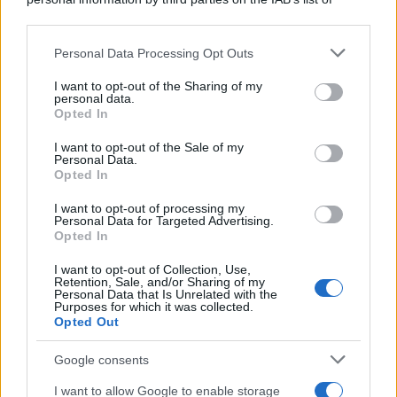
Cineverse Magazine
downstream participants.
SecondHomeMagazine
Personal Data Processing Opt Outs
This information may also be disclosed by us to third parties
on the IAB’s List of Downstream Participants that may further
I want to opt-out of the Sharing of my
disclose it to other third parties.
personal data.
Opted In
Please note that this website/app uses one or more Google
Francia
services and may gather and store information including but
I want to opt-out of the Sale of my
Personal Data.
not limited to your visit or usage behaviour. You may click to
InvestirMag
Opted In
grant or deny consent to Google and its third-party tags to
use your data for below specified purposes in below Google
Germania
I want to opt-out of processing my
consent section.
Personal Data for Targeted Advertising.
Opted In
Investieren24
I want to opt-out of Collection, Use,
Retention, Sale, and/or Sharing of my
UK
Personal Data that Is Unrelated with the
Purposes for which it was collected.
News Hub UK
Opted Out
Lgbtq News
Google consents
Olanda
I want to allow Google to enable storage