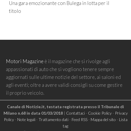
Una gara emozionante con Bulega in lotta per il
titolo
Motori Magazine
è il magazine che si rivolge agli
appassionati di auto che si vogliono tenere sempre
aggiornati sulle ultime notizie del settore, ai saloni ed
agli eventi; oltre a avere validi consigli su come gestire
il proprio veicolo.
Canale di Notizie.it, testata registrata presso il Tribunale di
Milano n.68 in data 01/03/2018
|
Contattaci
-
Cookie Policy
-
Privacy
Policy
-
Note legali
-
Trattamento dati
-
Feed RSS
-
Mappa del sito
-
Lista
tag