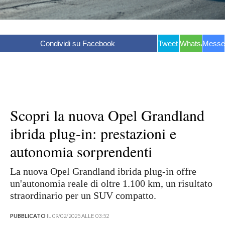
Condividi su Facebook
Tweet
WhatsApp
Messe
Scopri la nuova Opel Grandland
ibrida plug-in: prestazioni e
autonomia sorprendenti
La nuova Opel Grandland ibrida plug-in offre
un'autonomia reale di oltre 1.100 km, un risultato
straordinario per un SUV compatto.
PUBBLICATO
IL 09/02/2025 ALLE 03:52