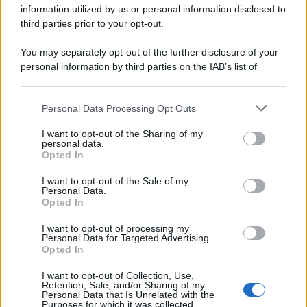
information utilized by us or personal information disclosed to
Scoop Mag
third parties prior to your opt-out.
Lgbtqia News
Motors Magazine 365
You may separately opt-out of the further disclosure of your
personal information by third parties on the IAB’s list of
Day Travel 365
downstream participants.
Home Magazine 365
Cineverse Magazine
Personal Data Processing Opt Outs
This information may also be disclosed by us to third parties
SecondHomeMagazine
on the IAB’s List of Downstream Participants that may further
I want to opt-out of the Sharing of my
disclose it to other third parties.
personal data.
Opted In
Please note that this website/app uses one or more Google
services and may gather and store information including but
I want to opt-out of the Sale of my
Francia
Personal Data.
not limited to your visit or usage behaviour. You may click to
Opted In
grant or deny consent to Google and its third-party tags to
InvestirMag
use your data for below specified purposes in below Google
I want to opt-out of processing my
consent section.
Personal Data for Targeted Advertising.
Germania
Opted In
I want to opt-out of Collection, Use,
Investieren24
Retention, Sale, and/or Sharing of my
Personal Data that Is Unrelated with the
Purposes for which it was collected.