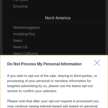
Encocina
Nord America
Womanmagazine
Investing Plus
Newz
Newz US
Newz California
Newz Texas
Do Not Process My Personal Information
Newz Florida
Newz New York
If you wish to opt-out of the sale, sharing to third parties, or
Newz Pennsylvania
processing of your personal or sensitive information for
targeted advertising by us, please use the below opt-out
Newz Illinois
section to confirm your selection.
Newz Ohio
Gameland
Please note that after your opt-out request is processed you
Hig Tech Mag
may continue seeing interest-based ads based on personal