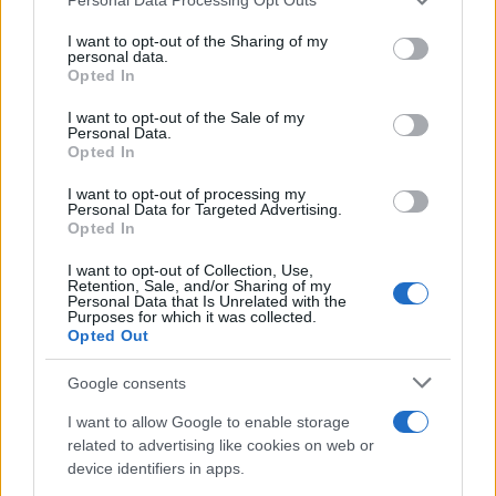
This information may also be disclosed by us to third parties
on the IAB’s List of Downstream Participants that may further
Francia
I want to opt-out of the Sharing of my
disclose it to other third parties.
personal data.
Opted In
InvestirMag
Please note that this website/app uses one or more Google
services and may gather and store information including but
I want to opt-out of the Sale of my
Germania
Personal Data.
not limited to your visit or usage behaviour. You may click to
Opted In
grant or deny consent to Google and its third-party tags to
Investieren24
use your data for below specified purposes in below Google
I want to opt-out of processing my
consent section.
Personal Data for Targeted Advertising.
UK
Opted In
I want to opt-out of Collection, Use,
News Hub UK
Retention, Sale, and/or Sharing of my
Lgbtq News
Personal Data that Is Unrelated with the
Purposes for which it was collected.
Opted Out
Olanda
Google consents
Investeren 24
I want to allow Google to enable storage
NL Newz
related to advertising like cookies on web or
device identifiers in apps.