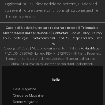
aggiornati sulle ultime notizie del settore, ai saloni ed
agli eventi; oltre a avere validi consigli su come gestire
il proprio veicolo.
Canale di Notizie.it, testata registrata presso il Tribunale di
Milano n.68 in data 01/03/2018
|
Contattaci
-
Cookie Policy
-
Privacy
Policy
-
Note legali
-
Trattamento dati
-
Feed RSS
-
Mappa del sito
-
Lista
tag
Copyright © 2025 |
Motori magazine
- Edito in Italia da
AdHub Media
-
P.IVA 13542920965 Numero REA MI 2729933 - All Rights Reserved.
I contenuti sono curati dalla redazione con il supporto di strumenti
digitali e realizzati in collaborazione con autori indipendenti.
Italia
Casa Magazine
Cineverse Magazine
Donne Magazine