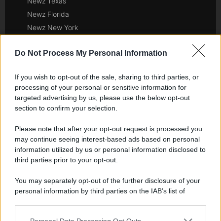
Newz Texas
Newz Florida
Newz New York
Newz Pennsylvania
Do Not Process My Personal Information
Newz Illinois
Newz Ohio
If you wish to opt-out of the sale, sharing to third parties, or
Gameland
processing of your personal or sensitive information for
Hig Tech Mag
targeted advertising by us, please use the below opt-out
Scoop Mag
section to confirm your selection.
Lgbtqia News
Please note that after your opt-out request is processed you
Motors Magazine 365
may continue seeing interest-based ads based on personal
Day Travel 365
information utilized by us or personal information disclosed to
third parties prior to your opt-out.
Home Magazine 365
Cineverse Magazine
You may separately opt-out of the further disclosure of your
SecondHomeMagazine
personal information by third parties on the IAB’s list of
downstream participants.
Personal Data Processing Opt Outs