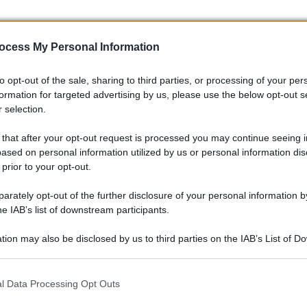
ocess My Personal Information
to opt-out of the sale, sharing to third parties, or processing of your per
formation for targeted advertising by us, please use the below opt-out s
 selection.
 that after your opt-out request is processed you may continue seeing i
ased on personal information utilized by us or personal information dis
 prior to your opt-out.
rately opt-out of the further disclosure of your personal information by
he IAB’s list of downstream participants.
tive all’auto
tion may also be disclosed by us to third parties on the IAB’s List of 
 that may further disclose it to other third parties.
 potenziamento per rispondere all’aumento della domanda: son
 that this website/app uses one or more Google services and may gath
 le località costiere e le grandi città d’arte. Le compagnie
l Data Processing Opt Outs
including but not limited to your visit or usage behaviour. You may click 
frequenze, in particolare per Sardegna e Sicilia, mentre le
 to Google and its third-party tags to use your data for below specifi