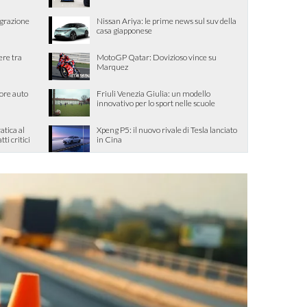
egrazione
Nissan Ariya: le prime news sul suv della
casa giapponese
ere tra
MotoGP Qatar: Dovizioso vince su
Marquez
ore auto
Friuli Venezia Giulia: un modello
innovativo per lo sport nelle scuole
tica al
Xpeng P5: il nuovo rivale di Tesla lanciato
tti critici
in Cina