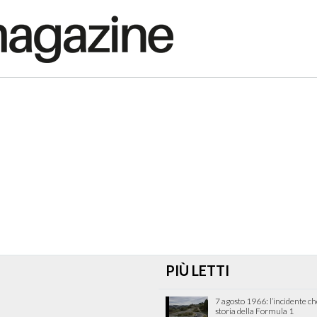
PIÙ LETTI
7 agosto 1966: l’incidente c
storia della Formula 1