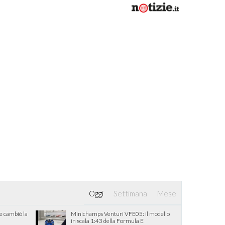
Oggi
Settimana
Mese
he cambiò la
Minichamps Venturi VFE05: il modello
in scala 1:43 della Formula E