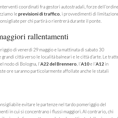
interventi coordinati fra gestori autostradali, forze dell’ordin
izziamo le
previsioni di traffico
, i provvedimenti di limitazion
consigliate per chi partirà o rientrerà durante il ponte.
maggiori rallentamenti
meriggio di venerdì 29 maggio e la mattinata di sabato 30
grandi città verso le località balneari e le città d’arte. Le tratt
el nodo di Bologna, l’
A22 del Brennero
, l’
A10
e l’
A12
in
este ore saranno particolarmente affollate anche le statali
consigliabile evitare le partenze nel tardo pomeriggio del
nti in cui si concentrano i flussi maggiori. Al contrario, chi