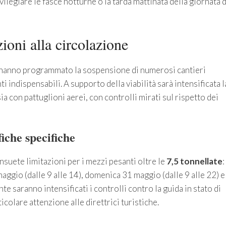
ilegiare le fasce notturne o la tarda mattinata della giornata d
ioni alla circolazione
ri hanno programmato la sospensione di numerosi cantieri
i indispensabili. A supporto della viabilità sarà intensificata l
ia con pattuglioni aerei, con controlli mirati sul rispetto dei
fiche specifiche
suete limitazioni per i mezzi pesanti oltre le
7,5 tonnellate
:
aggio (dalle 9 alle 14), domenica 31 maggio (dalle 9 alle 22) e
te saranno intensificati i controlli contro la guida in stato di
icolare attenzione alle direttrici turistiche.