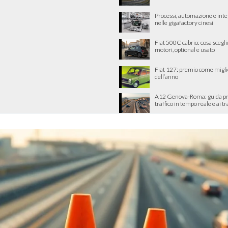
Processi, automazione e int
nelle gigafactory cinesi
Fiat 500C cabrio: cosa scegli
motori, optional e usato
Fiat 127: premio come migli
dell’anno
A12 Genova-Roma: guida pra
traffico in tempo reale e ai tra