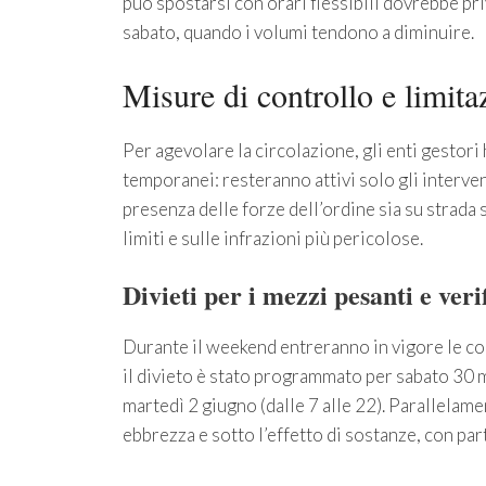
può spostarsi con orari flessibili dovrebbe priv
sabato, quando i volumi tendono a diminuire.
Misure di controllo e limitaz
Per agevolare la circolazione, gli enti gesto
temporanei: resteranno attivi solo gli intervent
presenza delle forze dell’ordine sia su strada s
limiti e sulle infrazioni più pericolose.
Divieti per i mezzi pesanti e veri
Durante il weekend entreranno in vigore le con
il divieto è stato programmato per sabato 30 m
martedì 2 giugno (dalle 7 alle 22). Parallelamen
ebbrezza e sotto l’effetto di sostanze, con part