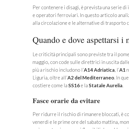
Per contenere i disagi, è prevista una serie di 
e operatori ferroviari. In questo articolo anal
alla circolazione e le alternative di trasporto 
Quando e dove aspettarsi i 
Le criticità principali sono previste tra il po
maggio, con code sulle direttrici in uscita dalle 
più a rischio includono l’
A14 Adriatica
, l’
A1
n
Liguria, oltre all’
A2 del Mediterraneo
. In qu
costiere come la
SS16
e la
Statale Aurelia
.
Fasce orarie da evitare
Per ridurre il rischio di rimanere bloccati, è 
venerdì e le prime ore del sabato mattina, mome