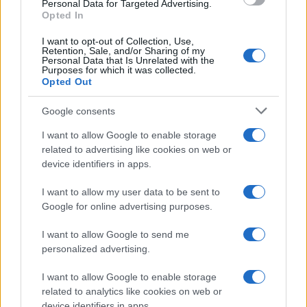
consent section.
Personal Data for Targeted Advertising.
UK
Opted In
News Hub UK
I want to opt-out of Collection, Use,
Retention, Sale, and/or Sharing of my
Lgbtq News
Personal Data that Is Unrelated with the
Purposes for which it was collected.
Opted Out
Olanda
Google consents
Investeren 24
NL Newz
I want to allow Google to enable storage
related to advertising like cookies on web or
device identifiers in apps.
I want to allow my user data to be sent to
Google for online advertising purposes.
I want to allow Google to send me
personalized advertising.
I want to allow Google to enable storage
related to analytics like cookies on web or
device identifiers in apps.