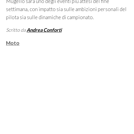
Mugello sarà uno degli eventi più attesi del fine
settimana, con impatto sia sulle ambizioni personali del
pilota sia sulle dinamiche di campionato.
Scritto da
Andrea Conforti
Categorie
Moto