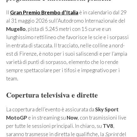
Il
Gran Premio Brembo d’Italia
è in calendario dal 29
al 31 maggio 2026 sull’Autodromo Internazionale del
Mugello
, pista di 5.245 metri con 15 curve e un
lunghissimo rettilineo che favorisce le scie e i sorpassi
in entrata di staccata. Il tracciato, nelle colline a nord-
est di Firenze, è noto per i suoi saliscendi e per l’ampia
varietà di punti di sorpasso, elemento che lo rende
sempre spettacolare per i tifosi e impegnativo per i
team.
Copertura televisiva e dirette
La copertura dell’evento è assicurata da
Sky Sport
MotoGP
e in streaming su
Now
, con trasmissioni live
per tutte le sessioni principali. In chiaro, su
TV8
,
saranno trasmesse in diretta le qualifiche, la
Sprint
del