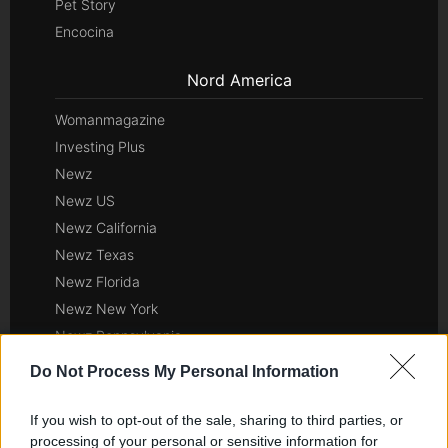
Pet Story
Encocina
Nord America
Womanmagazine
Investing Plus
Newz
Newz US
Newz California
Newz Texas
Newz Florida
Newz New York
Newz Pennsylvania
Newz Illinois
Do Not Process My Personal Information
Newz Ohio
Gameland
If you wish to opt-out of the sale, sharing to third parties, or
processing of your personal or sensitive information for
Hig Tech Mag