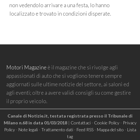
non vedendolo arrivare a una festa, lo hanno
localizzato e trovato in condizioni disperate.
Motori Magazine
è il magazine che si rivolge agli
appassionati di auto che si vogliono tenere sempre
aggiornati sulle ultime notizie del settore, ai saloni ed
agli eventi; oltre a avere validi consigli su come gestire
il proprio veicolo.
Canale di Notizie.it, testata registrata presso il Tribunale di
Milano n.68 in data 01/03/2018
|
Contattaci
-
Cookie Policy
-
Privacy
Policy
-
Note legali
-
Trattamento dati
-
Feed RSS
-
Mappa del sito
-
Lista
tag