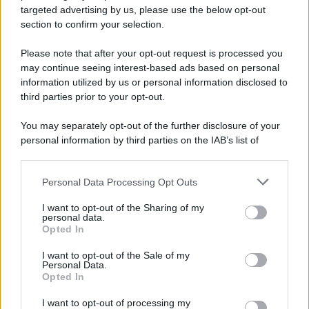
targeted advertising by us, please use the below opt-out
Scoop Mag
section to confirm your selection.
Lgbtqia News
Motors Magazine 365
Please note that after your opt-out request is processed you
may continue seeing interest-based ads based on personal
Day Travel 365
information utilized by us or personal information disclosed to
Home Magazine 365
third parties prior to your opt-out.
Cineverse Magazine
You may separately opt-out of the further disclosure of your
SecondHomeMagazine
personal information by third parties on the IAB’s list of
downstream participants.
Personal Data Processing Opt Outs
This information may also be disclosed by us to third parties
Francia
on the IAB’s List of Downstream Participants that may further
I want to opt-out of the Sharing of my
disclose it to other third parties.
personal data.
InvestirMag
Opted In
Please note that this website/app uses one or more Google
services and may gather and store information including but
Germania
I want to opt-out of the Sale of my
Personal Data.
not limited to your visit or usage behaviour. You may click to
Opted In
grant or deny consent to Google and its third-party tags to
Investieren24
use your data for below specified purposes in below Google
I want to opt-out of processing my