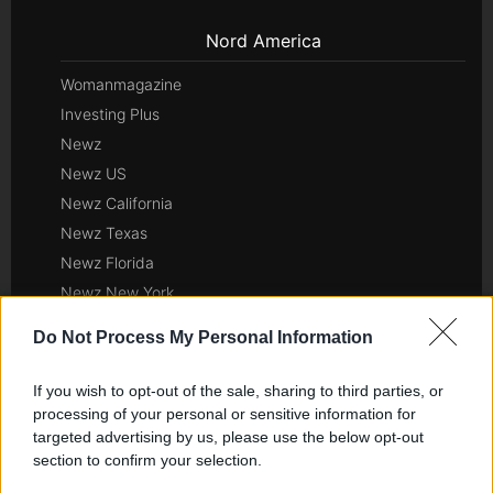
Nord America
Womanmagazine
Investing Plus
Newz
Newz US
Newz California
Newz Texas
Newz Florida
Newz New York
Newz Pennsylvania
Do Not Process My Personal Information
Newz Illinois
Newz Ohio
If you wish to opt-out of the sale, sharing to third parties, or
Gameland
processing of your personal or sensitive information for
targeted advertising by us, please use the below opt-out
Hig Tech Mag
section to confirm your selection.
Scoop Mag