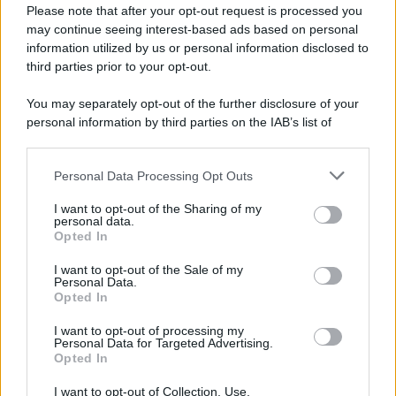
Lgbtqia News
Please note that after your opt-out request is processed you
Motors Magazine 365
may continue seeing interest-based ads based on personal
information utilized by us or personal information disclosed to
Day Travel 365
third parties prior to your opt-out.
Home Magazine 365
Cineverse Magazine
You may separately opt-out of the further disclosure of your
personal information by third parties on the IAB’s list of
SecondHomeMagazine
downstream participants.
Personal Data Processing Opt Outs
This information may also be disclosed by us to third parties
on the IAB’s List of Downstream Participants that may further
I want to opt-out of the Sharing of my
Francia
disclose it to other third parties.
personal data.
Opted In
Please note that this website/app uses one or more Google
InvestirMag
services and may gather and store information including but
I want to opt-out of the Sale of my
Personal Data.
not limited to your visit or usage behaviour. You may click to
Germania
Opted In
grant or deny consent to Google and its third-party tags to
use your data for below specified purposes in below Google
Investieren24
I want to opt-out of processing my
consent section.
Personal Data for Targeted Advertising.
Opted In
UK
I want to opt-out of Collection, Use,