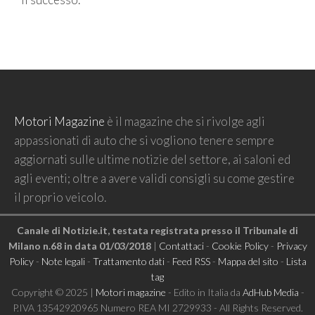
Motori Magazine
è il magazine che si rivolge agli
appassionati di auto che si vogliono tenere sempre
aggiornati sulle ultime notizie del settore, ai saloni ed
agli eventi; oltre a avere validi consigli su come gestire
il proprio veicolo.
Canale di Notizie.it, testata registrata presso il Tribunale di
Milano n.68 in data 01/03/2018
|
Contattaci
-
Cookie Policy
-
Privacy
Policy
-
Note legali
-
Trattamento dati
-
Feed RSS
-
Mappa del sito
-
Lista
tag
Copyright © 2025 |
Motori magazine
- Edito in Italia da
AdHub Media
-
P.IVA 13542920965 Numero REA MI 2729933 - All Rights Reserved.