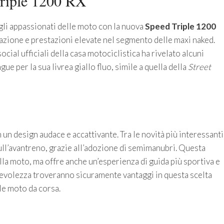
Triple 1200 RX
li appassionati delle moto con la nuova
Speed Triple 1200
azione e prestazioni elevate nel segmento delle maxi naked.
cial ufficiali della casa motociclistica ha rivelato alcuni
gue per la sua livrea giallo fluo, simile a quella della
Street
un design audace e accattivante. Tra le novità più interessanti
ull’avantreno, grazie all’adozione di semimanubri. Questa
lla moto, ma offre anche un’esperienza di guida più sportiva e
ggevolezza troveranno sicuramente vantaggi in questa scelta
le moto da corsa.