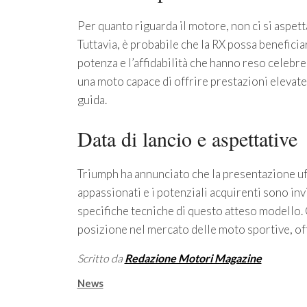
Per quanto riguarda il motore, non ci si aspet
Tuttavia, è probabile che la RX possa benefici
potenza e l’affidabilità che hanno reso celeb
una moto capace di offrire prestazioni elevate
guida.
Data di lancio e aspettative
Triumph ha annunciato che la presentazione uff
appassionati e i potenziali acquirenti sono invi
specifiche tecniche di questo atteso modello. 
posizione nel mercato delle moto sportive, off
Scritto da
Redazione Motori Magazine
Categorie
News