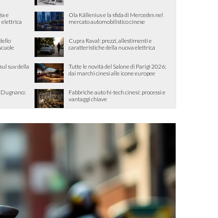
ia e
Ola Källenius e la sfida di Mercedes nel
 elettrica
mercato automobilistico cinese
dello
Cupra Raval: prezzi, allestimenti e
 scuole
caratteristiche della nuova elettrica
sul suv della
Tutte le novità del Salone di Parigi 2026:
dai marchi cinesi alle icone europee
o Dugnano:
Fabbriche auto hi-tech cinesi: processi e
vantaggi chiave