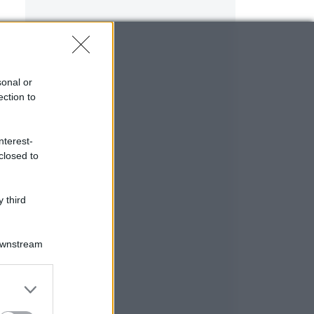
sonal or
ection to
nterest-
closed to
 third
Downstream
er and store
to grant or
ed purposes