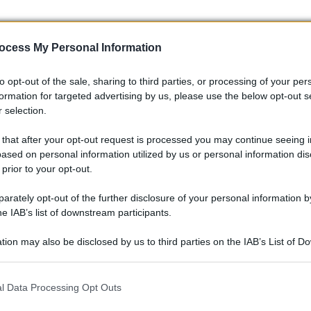
ocess My Personal Information
to opt-out of the sale, sharing to third parties, or processing of your per
formation for targeted advertising by us, please use the below opt-out s
 selection.
 that after your opt-out request is processed you may continue seeing i
ased on personal information utilized by us or personal information dis
 prior to your opt-out.
rately opt-out of the further disclosure of your personal information by
he IAB’s list of downstream participants.
tion may also be disclosed by us to third parties on the IAB’s List of 
 that may further disclose it to other third parties.
 that this website/app uses one or more Google services and may gath
l Data Processing Opt Outs
including but not limited to your visit or usage behaviour. You may click 
 to Google and its third-party tags to use your data for below specifi