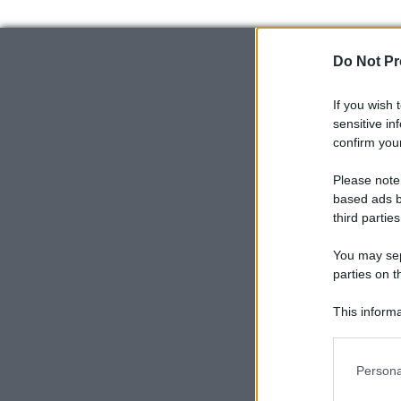
Do Not Pr
If you wish 
sensitive in
confirm your
Please note
based ads b
third parties
You may sepa
parties on t
This informa
Participants
Please note
Persona
information 
deny consent