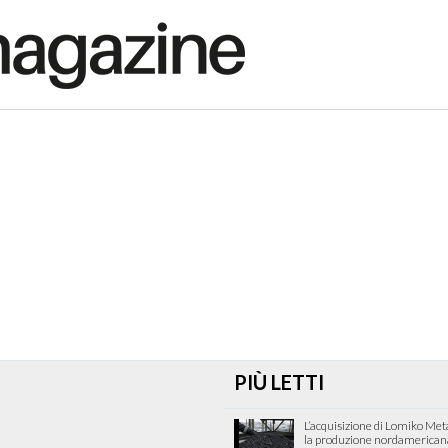
PIÙ LETTI
L’acquisizione di Lomiko Met
la produzione nordamericana 