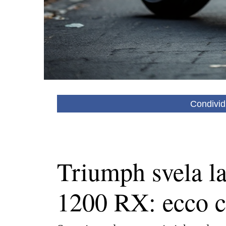
Condivid
Triumph svela l
1200 RX: ecco co