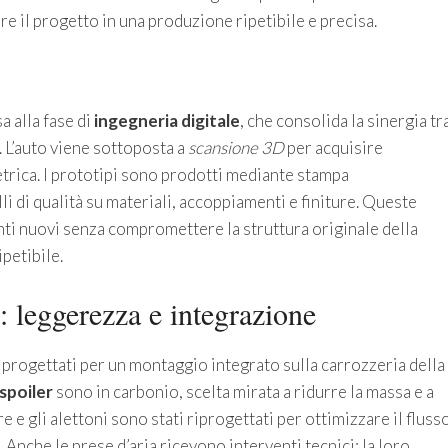
e il progetto in una produzione ripetibile e precisa.
a alla fase di
ingegneria digitale
, che consolida la sinergia tr
 L’auto viene sottoposta a
scansione 3D
per acquisire
trica. I prototipi sono prodotti mediante stampa
li di qualità su materiali, accoppiamenti e finiture. Queste
i nuovi senza compromettere la struttura originale della
ipetibile.
: leggerezza e integrazione
rogettati per un montaggio integrato sulla carrozzeria della
spoiler
sono in carbonio, scelta mirata a ridurre la massa e a
e e gli alettoni sono stati riprogettati per ottimizzare il fluss
à. Anche le prese d’aria ricevono interventi tecnici: la loro