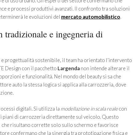
lo e di uso urbano. Gli esperti del settore confermano che
nce e processi produttivi avanzati. Il confronto tra soluzioni
terminerà le evoluzioni del
mercato automobilistico
.
 tradizionale e ingegneria di
 e progettualità sostenibile, il team ha orientato l’intervento
RTE Design con il pacchetto
Largenda
non intende alterare il
porzioni e funzionalità. Nel mondo del beauty si sa che
ettore auto la stessa logica si applica alla carrozzeria, dove
ezione.
cessi digitali. Si utilizza la
modellazione in scala reale
con
dei piani di carrozzeria direttamente sul veicolo. Questo
i che risultano corrette solo sullo schermo e favorisce
ttore confermano che la sinergia tra prototipazione fisica e