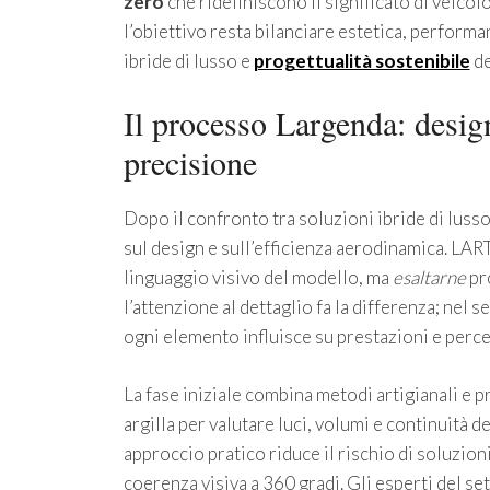
zero
che ridefiniscono il significato di veico
l’obiettivo resta bilanciare estetica, performa
ibride di lusso e
progettualità sostenibile
de
Il processo Largenda: design
precisione
Dopo il confronto tra soluzioni ibride di lusso
sul design e sull’efficienza aerodinamica. LA
linguaggio visivo del modello, ma
esaltarne
pro
l’attenzione al dettaglio fa la differenza; nel s
ogni elemento influisce su prestazioni e perc
La fase iniziale combina metodi artigianali e pro
argilla per valutare luci, volumi e continuità 
approccio pratico riduce il rischio di soluzion
coerenza visiva a 360 gradi. Gli esperti del se