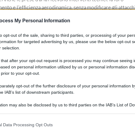
mento e l’efficienza aerodinamica, senza modificare gli attacch
’integrità strutturale e forniscono dati per una produzione
ocess My Personal Information
to opt-out of the sale, sharing to third parties, or processing of your per
e know-how
formation for targeted advertising by us, please use the below opt-out s
 selection.
ione dei componenti interamente in Germania. Le lavorazioni
 that after your opt-out request is processed you may continue seeing i
iscono marchi di alta gamma come
Koenigsegg
,
Porsche
e
ased on personal information utilized by us or personal information dis
ocessi di produzione avanzati per il
carbonio
e un controllo
 prior to your opt-out.
r interventi su modelli a vocazione sportiva come la Urus
’integrità strutturale e permettono una produzione ripetibile
rately opt-out of the further disclosure of your personal information by
he IAB’s list of downstream participants.
tion may also be disclosed by us to third parties on the IAB’s List of 
 that may further disclose it to other third parties.
 that this website/app uses one or more Google services and may gath
l Data Processing Opt Outs
including but not limited to your visit or usage behaviour. You may click 
 to Google and its third-party tags to use your data for below specifi