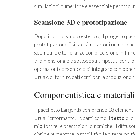
simulazioni numeriche è essenziale per tradurr
Scansione 3D e prototipazione
Dopo il primo studio estetico, il progetto pass
prototipazione fisica e simulazioni numeriche.
geometrie e tolleranze con precisione millime
tridimensionale e sottoposti a ripetuti control
operazioni consentono di integrare component
Urus e di fornire dati certi per la produzione r
Componentistica e materiali
Il pacchetto Largenda comprende 18 elementi p
Urus Performante. Le parti come il
tetto
e lo
migliorare le prestazioni dinamiche. Il diffusor
d’aria e aumentare la stabilità alle alte velocit