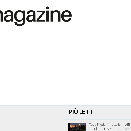
PIÙ LETTI
Tesla Model Y: tutte le modif
debutto al restyling Juniper