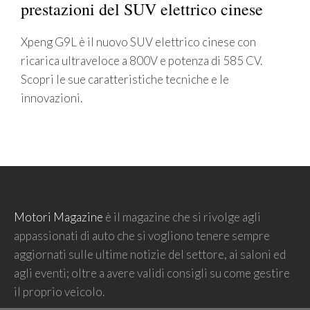
prestazioni del SUV elettrico cinese
Xpeng G9L è il nuovo SUV elettrico cinese con
ricarica ultraveloce a 800V e potenza di 585 CV.
Scopri le sue caratteristiche tecniche e le
innovazioni.
Motori Magazine
è il magazine che si rivolge agli
appassionati di auto che si vogliono tenere sempre
aggiornati sulle ultime notizie del settore, ai saloni ed
agli eventi; oltre a avere validi consigli su come gestire
il proprio veicolo.