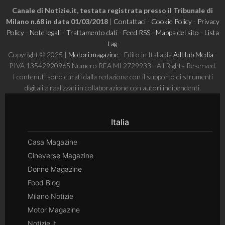
Canale di Notizie.it, testata registrata presso il Tribunale di
Milano n.68 in data 01/03/2018
|
Contattaci
-
Cookie Policy
-
Privacy
Policy
-
Note legali
-
Trattamento dati
-
Feed RSS
-
Mappa del sito
-
Lista
tag
Copyright © 2025 |
Motori magazine
- Edito in Italia da
AdHub Media
-
P.IVA 13542920965 Numero REA MI 2729933 - All Rights Reserved.
I contenuti sono curati dalla redazione con il supporto di strumenti
digitali e realizzati in collaborazione con autori indipendenti.
Italia
Casa Magazine
Cineverse Magazine
Donne Magazine
Food Blog
Milano Notizie
Motor Magazine
Notizie.it