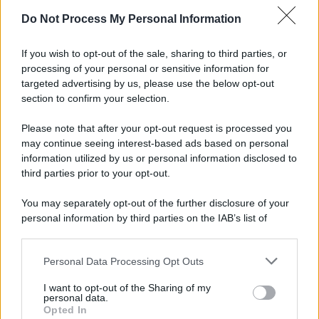
Newz Illinois
Do Not Process My Personal Information
Newz Ohio
Gameland
If you wish to opt-out of the sale, sharing to third parties, or
Hig Tech Mag
processing of your personal or sensitive information for
targeted advertising by us, please use the below opt-out
Scoop Mag
section to confirm your selection.
Lgbtqia News
Motors Magazine 365
Please note that after your opt-out request is processed you
may continue seeing interest-based ads based on personal
Day Travel 365
information utilized by us or personal information disclosed to
Home Magazine 365
third parties prior to your opt-out.
Cineverse Magazine
SecondHomeMagazine
You may separately opt-out of the further disclosure of your
personal information by third parties on the IAB’s list of
downstream participants.
Personal Data Processing Opt Outs
This information may also be disclosed by us to third parties
Francia
on the IAB’s List of Downstream Participants that may further
I want to opt-out of the Sharing of my
disclose it to other third parties.
personal data.
InvestirMag
Opted In
Please note that this website/app uses one or more Google