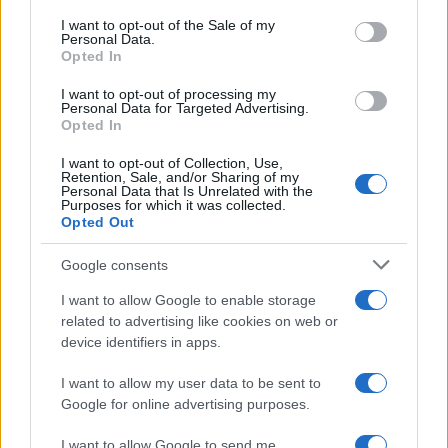
services and may gather and store information including but
Germania
I want to opt-out of the Sale of my
Personal Data.
not limited to your visit or usage behaviour. You may click to
Opted In
Investieren24
grant or deny consent to Google and its third-party tags to
use your data for below specified purposes in below Google
I want to opt-out of processing my
consent section.
UK
Personal Data for Targeted Advertising.
Opted In
News Hub UK
I want to opt-out of Collection, Use,
Lgbtq News
Retention, Sale, and/or Sharing of my
Personal Data that Is Unrelated with the
Purposes for which it was collected.
Opted Out
Olanda
Investeren 24
Google consents
NL Newz
I want to allow Google to enable storage
related to advertising like cookies on web or
device identifiers in apps.
I want to allow my user data to be sent to
Google for online advertising purposes.
I want to allow Google to send me