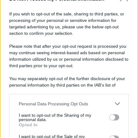
Newz Illinois
If you wish to opt-out of the sale, sharing to third parties, or
Newz Ohio
processing of your personal or sensitive information for
Gameland
targeted advertising by us, please use the below opt-out
Hig Tech Mag
section to confirm your selection.
Scoop Mag
Please note that after your opt-out request is processed you
Lgbtqia News
may continue seeing interest-based ads based on personal
Motors Magazine 365
information utilized by us or personal information disclosed to
Day Travel 365
third parties prior to your opt-out.
Home Magazine 365
You may separately opt-out of the further disclosure of your
Cineverse Magazine
personal information by third parties on the IAB’s list of
SecondHomeMagazine
downstream participants.
Personal Data Processing Opt Outs
This information may also be disclosed by us to third parties
on the IAB’s List of Downstream Participants that may further
I want to opt-out of the Sharing of my
disclose it to other third parties.
personal data.
Francia
Opted In
Please note that this website/app uses one or more Google
InvestirMag
services and may gather and store information including but
I want to opt-out of the Sale of my