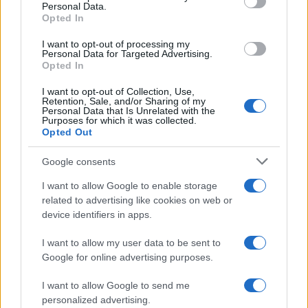
Personal Data.
not limited to your visit or usage behaviour. You may click to
Opted In
Germania
grant or deny consent to Google and its third-party tags to
use your data for below specified purposes in below Google
I want to opt-out of processing my
Investieren24
consent section.
Personal Data for Targeted Advertising.
Opted In
UK
I want to opt-out of Collection, Use,
Retention, Sale, and/or Sharing of my
News Hub UK
Personal Data that Is Unrelated with the
Purposes for which it was collected.
Lgbtq News
Opted Out
Olanda
Google consents
I want to allow Google to enable storage
Investeren 24
related to advertising like cookies on web or
NL Newz
device identifiers in apps.
I want to allow my user data to be sent to
Google for online advertising purposes.
I want to allow Google to send me
personalized advertising.