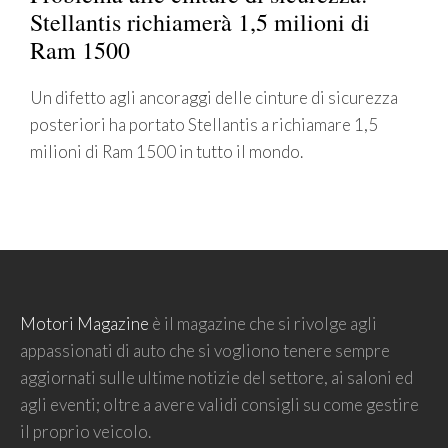
Stellantis richiamerà 1,5 milioni di
Ram 1500
Un difetto agli ancoraggi delle cinture di sicurezza
posteriori ha portato Stellantis a richiamare 1,5
milioni di Ram 1500 in tutto il mondo.
Motori Magazine
è il magazine che si rivolge agli
appassionati di auto che si vogliono tenere sempre
aggiornati sulle ultime notizie del settore, ai saloni ed
agli eventi; oltre a avere validi consigli su come gestire
il proprio veicolo.