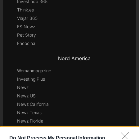
Investindo 365
Think.es
Viajar 365
ES Newz
Pet Story
Encocina
Nord America
Womanmagazine
Investing Plus
Newz
Newz US
Newz California
Newz Texas
Newz Florida
Newz New York
Newz Pennsylvania
Do Not Process My Personal Information