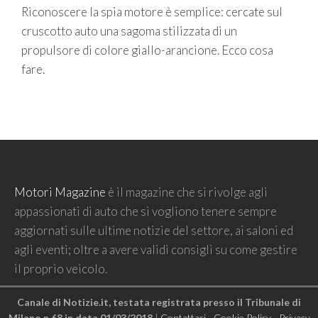
Riconoscere la spia motore è semplice: cercate sul
cruscotto auto una sagoma stilizzata di un
propulsore di colore giallo-arancione. Ecco cosa
fare.
Motori Magazine
è il magazine che si rivolge agli
appassionati di auto che si vogliono tenere sempre
aggiornati sulle ultime notizie del settore, ai saloni ed
agli eventi; oltre a avere validi consigli su come gestire
il proprio veicolo.
Canale di Notizie.it, testata registrata presso il Tribunale di
Milano n.68 in data 01/03/2018
|
Contattaci
-
Cookie Policy
-
Privacy