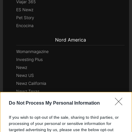
Viajar 365
ES Newz
Pet Story
Encocina
Nord America
Womanmagazine
Investing Plus
Newz
Newz US
Newz California
Newz Texas
Newz Florida
Do Not Process My Personal Information
Newz New York
Newz Pennsylvania
If you wish to opt-out of the sale, sharing to third parties, or
Newz Illinois
processing of your personal or sensitive information for
targeted advertising by us, please use the below opt-out
Newz Ohio