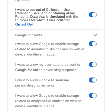
Opted In
Investieren24
I want to opt-out of Collection, Use,
Retention, Sale, and/or Sharing of my
UK
Personal Data that Is Unrelated with the
Purposes for which it was collected.
Opted Out
News Hub UK
Lgbtq News
Google consents
I want to allow Google to enable storage
Olanda
related to advertising like cookies on web or
device identifiers in apps.
Investeren 24
NL Newz
I want to allow my user data to be sent to
Google for online advertising purposes.
I want to allow Google to send me
personalized advertising.
I want to allow Google to enable storage
related to analytics like cookies on web or
device identifiers in apps.