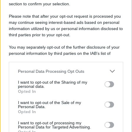
section to confirm your selection.
Gameland
Hig Tech Mag
Please note that after your opt-out request is processed you
may continue seeing interest-based ads based on personal
Scoop Mag
information utilized by us or personal information disclosed to
Lgbtqia News
third parties prior to your opt-out.
Motors Magazine 365
Day Travel 365
You may separately opt-out of the further disclosure of your
personal information by third parties on the IAB’s list of
Home Magazine 365
downstream participants.
Cineverse Magazine
SecondHomeMagazine
Personal Data Processing Opt Outs
This information may also be disclosed by us to third parties
on the IAB’s List of Downstream Participants that may further
I want to opt-out of the Sharing of my
disclose it to other third parties.
personal data.
Opted In
Please note that this website/app uses one or more Google
Francia
services and may gather and store information including but
I want to opt-out of the Sale of my
Personal Data.
not limited to your visit or usage behaviour. You may click to
InvestirMag
Opted In
grant or deny consent to Google and its third-party tags to
use your data for below specified purposes in below Google
I want to opt-out of processing my
Germania
consent section.
Personal Data for Targeted Advertising.