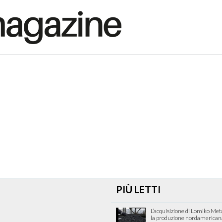
PIÙ LETTI
L’acquisizione di Lomiko Met
la produzione nordamericana 