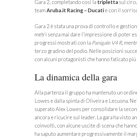
Gara 2, completando così la
tripletta
sul circ
team
Aruba.it Racing – Ducati
e con il sorriso
Gara 2 è stata una prova di controllo e gestion
metri senza mai dare l’impressione di poter es
progressi mostrati con la
Panigale V4 R
, mentr
terzo gradino del podio. Nelle posizioni succe
con alcuni protagonisti che hanno faticato più 
La dinamica della gara
Alla partenza il gruppo ha mantenuto un ordi
Lowes e dalla spinta di Oliveira e Lecuona. Nei
superato Alex Lowes per consolidare la second
ancora e ricucire sul leader. La gara ha visto a
coinvolti, con alcune uscite di scena che hanno 
ha saputo aumentare progressivamente il margi