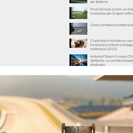
per batterie
Friuli Venezia Giulia: un mo
innovativo per lo sport nelle
Come cambiare la batteria d
Crash test in miniatura: co
funzionano cinture e airbag 
mattoncini LEGO
Antonio Filosa è il nuovo CE
Stellantis: un cambio di lead
strategico