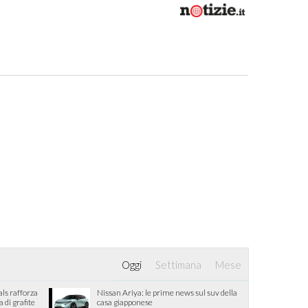
Oggi
Settimana
Mese
als rafforza
Nissan Ariya: le prime news sul suv della
di grafite
casa giapponese