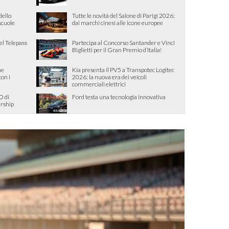
dello
Tutte le novità del Salone di Parigi 2026:
 scuole
dai marchi cinesi alle icone europee
el Telepass
Partecipa al Concorso Santander e Vinci
Biglietti per il Gran Premio d’Italia!
me
Kia presenta il PV5 a Transpotec Logitec
con i
2026: la nuova era dei veicoli
commerciali elettrici
O di
Ford testa una tecnologia innovativa
ership