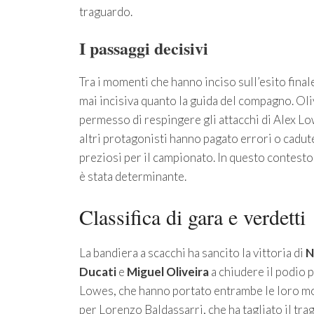
traguardo.
I passaggi decisivi
Tra i momenti che hanno inciso sull’esito final
mai incisiva quanto la guida del compagno. Oliv
permesso di respingere gli attacchi di Alex Lo
altri protagonisti hanno pagato errori o cadute
preziosi per il campionato. In questo contesto,
è stata determinante.
Classifica di gara e verdetti
La bandiera a scacchi ha sancito la vittoria di
N
Ducati
e
Miguel Oliveira
a chiudere il podio 
Lowes, che hanno portato entrambe le loro mot
per Lorenzo Baldassarri, che ha tagliato il tra