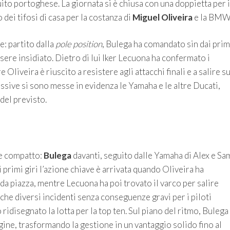
uito portoghese. La giornata si è chiusa con una doppietta per i
 dei tifosi di casa per la costanza di
Miguel Oliveira
e la BMW
e: partito dalla
pole position
, Bulega ha comandato sin dai prim
sere insidiato. Dietro di lui Iker Lecuona ha confermato i
e Oliveira è riuscito a resistere agli attacchi finali e a salire su
ssive si sono messe in evidenza le Yamaha e le altre Ducati,
del previsto.
ne compatto:
Bulega
davanti, seguito dalle Yamaha di Alex e Sa
 primi giri l’azione chiave è arrivata quando Oliveira ha
a piazza, mentre Lecuona ha poi trovato il varco per salire
nche diversi incidenti senza conseguenze gravi per i piloti
ridisegnato la lotta per la top ten. Sul piano del ritmo, Bulega
ne, trasformando la gestione in un vantaggio solido fino al