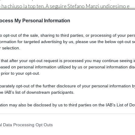
 ha chiuso la top ten. A seguire Stefano Manzi undicesimo e
o spunti per le prossime tappe del campionato.
ocess My Personal Information
to opt-out of the sale, sharing to third parties, or processing of your per
formation for targeted advertising by us, please use the below opt-out s
pria leadership nel
Mondiale Superbike
e mette ulteriore
 selection.
ati nei round europei sta creando un vantaggio morale e
Racing – Ducati
si tratta di una conferma della bontà del
 that after your opt-out request is processed you may continue seeing i
ased on personal information utilized by us or personal information dis
nigale V4 R
su circuiti con caratteristiche diverse. Dall’altra
 prior to your opt-out.
 della squadra BMW, che firma tre podi nell’intero weekend sul
rately opt-out of the further disclosure of your personal information by
he IAB’s list of downstream participants.
tion may also be disclosed by us to third parties on the IAB’s List of 
 that may further disclose it to other third parties.
 that this website/app uses one or more Google services and may gath
l Data Processing Opt Outs
including but not limited to your visit or usage behaviour. You may click 
 to Google and its third-party tags to use your data for below specifi