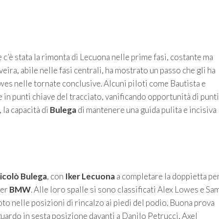
e c’è stata la rimonta di Lecuona nelle prime fasi, costante ma
eira, abile nelle fasi centrali, ha mostrato un passo che gli ha
wes nelle tornate conclusive. Alcuni piloti come Bautista e
 in punti chiave del tracciato, vanificando opportunità di punti
 la capacità di
Bulega
di mantenere una guida pulita e incisiva
icolò Bulega
, con
Iker Lecuona
a completare la doppietta pe
per
BMW
. Alle loro spalle si sono classificati Alex Lowes e Sa
o nelle posizioni di rincalzo ai piedi del podio. Buona prova
guardo in sesta posizione davanti a Danilo Petrucci, Axel