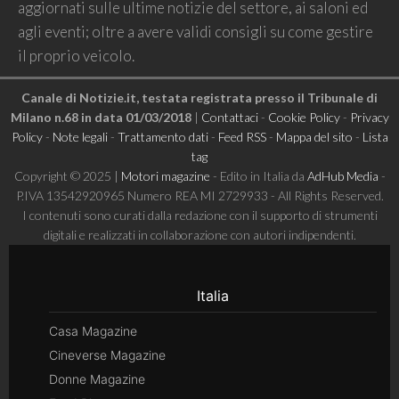
aggiornati sulle ultime notizie del settore, ai saloni ed
agli eventi; oltre a avere validi consigli su come gestire
il proprio veicolo.
Canale di Notizie.it, testata registrata presso il Tribunale di
Milano n.68 in data 01/03/2018
|
Contattaci
-
Cookie Policy
-
Privacy
Policy
-
Note legali
-
Trattamento dati
-
Feed RSS
-
Mappa del sito
-
Lista
tag
Copyright © 2025 |
Motori magazine
- Edito in Italia da
AdHub Media
-
P.IVA 13542920965 Numero REA MI 2729933 - All Rights Reserved.
I contenuti sono curati dalla redazione con il supporto di strumenti
digitali e realizzati in collaborazione con autori indipendenti.
Italia
Casa Magazine
Cineverse Magazine
Donne Magazine