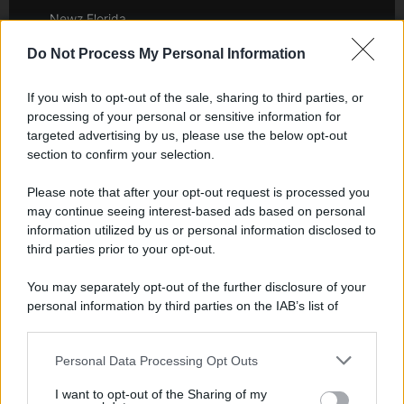
Newz Florida
Newz New York
Do Not Process My Personal Information
Newz Pennsylvania
Newz Illinois
If you wish to opt-out of the sale, sharing to third parties, or
Newz Ohio
processing of your personal or sensitive information for
targeted advertising by us, please use the below opt-out
Gameland
section to confirm your selection.
Hig Tech Mag
Scoop Mag
Please note that after your opt-out request is processed you
may continue seeing interest-based ads based on personal
Lgbtqia News
information utilized by us or personal information disclosed to
Motors Magazine 365
third parties prior to your opt-out.
Day Travel 365
Home Magazine 365
You may separately opt-out of the further disclosure of your
personal information by third parties on the IAB’s list of
Cineverse Magazine
downstream participants.
SecondHomeMagazine
Personal Data Processing Opt Outs
This information may also be disclosed by us to third parties
on the IAB’s List of Downstream Participants that may further
I want to opt-out of the Sharing of my
disclose it to other third parties.