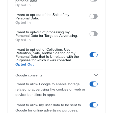
personal data.
Opted In
Francia
Please note that this website/app uses one or more Google
services and may gather and store information including but
I want to opt-out of the Sale of my
InvestirMag
Personal Data.
not limited to your visit or usage behaviour. You may click to
Opted In
grant or deny consent to Google and its third-party tags to
Germania
use your data for below specified purposes in below Google
I want to opt-out of processing my
consent section.
Personal Data for Targeted Advertising.
Investieren24
Opted In
I want to opt-out of Collection, Use,
UK
Retention, Sale, and/or Sharing of my
Personal Data that Is Unrelated with the
News Hub UK
Purposes for which it was collected.
Opted Out
Lgbtq News
Google consents
Olanda
I want to allow Google to enable storage
Investeren 24
related to advertising like cookies on web or
device identifiers in apps.
NL Newz
I want to allow my user data to be sent to
Google for online advertising purposes.