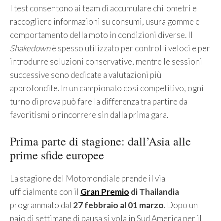
I test consentono ai team di accumulare chilometri e
raccogliere informazioni su consumi, usura gomme e
comportamento della moto in condizioni diverse. Il
Shakedown
è spesso utilizzato per controlli veloci e per
introdurre soluzioni conservative, mentre le sessioni
successive sono dedicate a valutazioni più
approfondite. In un campionato così competitivo, ogni
turno di prova può fare la differenza tra partire da
favoritismi o rincorrere sin dalla prima gara.
Prima parte di stagione: dall’Asia alle
prime sfide europee
La stagione del Motomondiale prende il via
ufficialmente con il
Gran Premio
di Thailandia
programmato dal
27 febbraio al 01 marzo
. Dopo un
paio di settimane di pausa si vola in Sud America per il