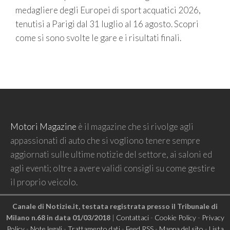
medagliere degli Europei di sport acquatici 2026,
tenutisi a Parigi dal 31 luglio al 16 agosto. Scopri
come si sono svolte le gare e i risultati finali.
Motori Magazine
è il magazine che si rivolge agli
appassionati di auto che si vogliono tenere sempre
aggiornati sulle ultime notizie del settore, ai saloni ed
agli eventi; oltre a avere validi consigli su come gestire
il proprio veicolo.
Canale di Notizie.it, testata registrata presso il Tribunale di
Milano n.68 in data 01/03/2018
|
Contattaci
-
Cookie Policy
-
Privacy
Policy
-
Note legali
-
Trattamento dati
-
Feed RSS
-
Mappa del sito
-
Lista