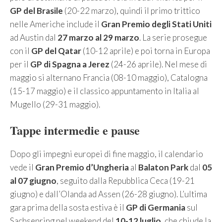
GP del Brasile
(20-22 marzo), quindi il primo trittico
nelle Americhe include il
Gran Premio degli Stati Uniti
ad Austin dal
27 marzo al 29 marzo
. La serie prosegue
con il
GP del Qatar
(10-12 aprile) e poi torna in Europa
per il
GP di Spagna a Jerez
(24-26 aprile). Nel mese di
maggio si alternano Francia (08-10 maggio), Catalogna
(15-17 maggio) e il classico appuntamento in Italia al
Mugello (29-31 maggio).
Tappe intermedie e pause
Dopo gli impegni europei di fine maggio, il calendario
vede il
Gran Premio d’Ungheria
al
Balaton Park
dal
05
al 07 giugno
, seguito dalla Repubblica Ceca (19-21
giugno) e dall’Olanda ad Assen (26-28 giugno). L’ultima
gara prima della sosta estiva è il
GP di Germania
sul
Sachsenring nel weekend del
10-12 luglio
, che chiude la