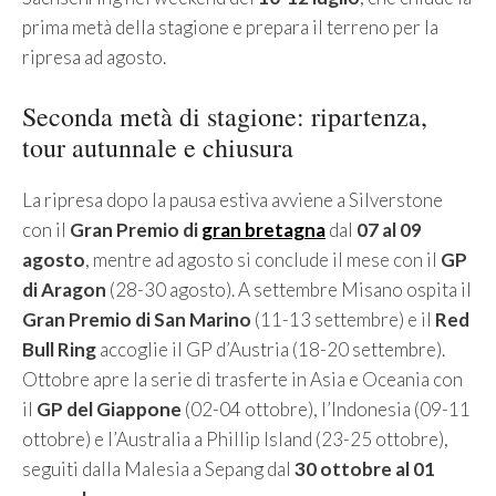
prima metà della stagione e prepara il terreno per la
ripresa ad agosto.
Seconda metà di stagione: ripartenza,
tour autunnale e chiusura
La ripresa dopo la pausa estiva avviene a Silverstone
con il
Gran Premio di
gran bretagna
dal
07 al 09
agosto
, mentre ad agosto si conclude il mese con il
GP
di Aragon
(28-30 agosto). A settembre Misano ospita il
Gran Premio di San Marino
(11-13 settembre) e il
Red
Bull Ring
accoglie il GP d’Austria (18-20 settembre).
Ottobre apre la serie di trasferte in Asia e Oceania con
il
GP del Giappone
(02-04 ottobre), l’Indonesia (09-11
ottobre) e l’Australia a Phillip Island (23-25 ottobre),
seguiti dalla Malesia a Sepang dal
30 ottobre al 01