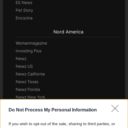
ES Newz
Pet Story
Encocina
Nord America
Womanmagazine
Investing Plus
Newz
Newz US
Newz California
Newz Texas
Newz Florida
Newz New York
Newz Pennsylvania
Do Not Process My Personal Information
Newz Illinois
Newz Ohio
If you wish to opt-out of the sale, sharing to third parties, or
Gameland