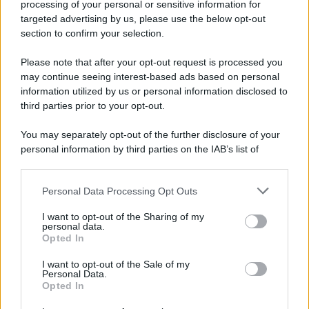
processing of your personal or sensitive information for
Hig Tech Mag
targeted advertising by us, please use the below opt-out
section to confirm your selection.
Scoop Mag
Lgbtqia News
Please note that after your opt-out request is processed you
Motors Magazine 365
may continue seeing interest-based ads based on personal
information utilized by us or personal information disclosed to
Day Travel 365
third parties prior to your opt-out.
Home Magazine 365
Cineverse Magazine
You may separately opt-out of the further disclosure of your
SecondHomeMagazine
personal information by third parties on the IAB’s list of
downstream participants.
Personal Data Processing Opt Outs
This information may also be disclosed by us to third parties
on the IAB’s List of Downstream Participants that may further
Francia
I want to opt-out of the Sharing of my
disclose it to other third parties.
personal data.
Opted In
InvestirMag
Please note that this website/app uses one or more Google
services and may gather and store information including but
I want to opt-out of the Sale of my
Personal Data.
not limited to your visit or usage behaviour. You may click to
Germania
Opted In
grant or deny consent to Google and its third-party tags to
use your data for below specified purposes in below Google
Investieren24