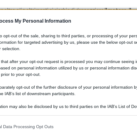
e altro olio altrimenti si rischia di danneggiare
il motore, il
ocess My Personal Information
to opt-out of the sale, sharing to third parties, or processing of your per
formation for targeted advertising by us, please use the below opt-out s
 selection.
 that after your opt-out request is processed you may continue seeing i
ased on personal information utilized by us or personal information dis
 prior to your opt-out.
rately opt-out of the further disclosure of your personal information by
he IAB’s list of downstream participants.
tion may also be disclosed by us to third parties on the IAB’s List of 
 that may further disclose it to other third parties.
 that this website/app uses one or more Google services and may gath
l Data Processing Opt Outs
including but not limited to your visit or usage behaviour. You may click 
iquido di raffreddamento
 to Google and its third-party tags to use your data for below specifi