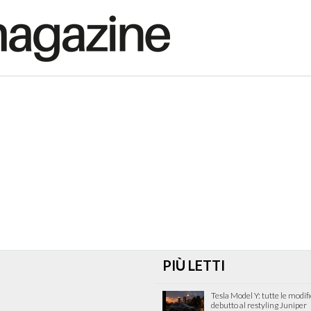
PIÙ LETTI
Tesla Model Y: tutte le modif
debutto al restyling Juniper