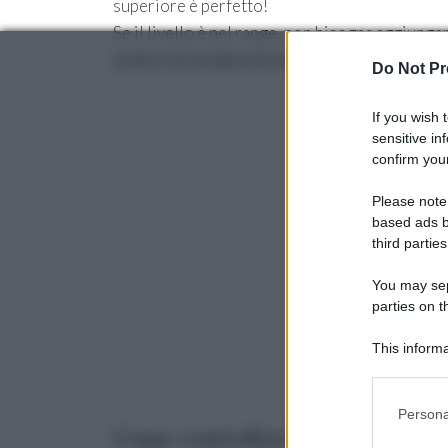
superiore è perfetto!
Se il livello è nel range, non bisogna aggiunger
turbo e il catalizzatore.
Do Not Pr
If you wish 
sensitive in
confirm your
Please note
based ads b
third parties
You may sepa
parties on t
This informa
Participants
Please note
Persona
information 
Come controllare il livello del l
deny consent