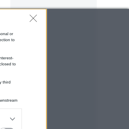
sonal or
ection to
nterest-
closed to
 third
Downstream
er and store
to grant or
ed purposes