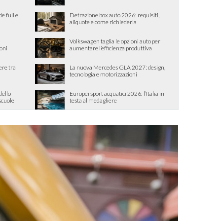
de full e
Detrazione box auto 2026: requisiti,
aliquote e come richiederla
Volkswagen taglia le opzioni auto per
ioni
aumentare l’efficienza produttiva
ere tra
La nuova Mercedes GLA 2027: design,
tecnologia e motorizzazioni
dello
Europei sport acquatici 2026: l’Italia in
 scuole
testa al medagliere