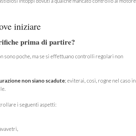
astidiosi intoppi dovuti a qualche mancato controllo al motore
ove iniziare
rifiche prima di partire?
on sono poche, ma se si effettuano controlli regolari non
icurazione non siano scadute
; eviterai, così, rogne nel caso in
le.
llare i seguenti aspetti:
avavetri,