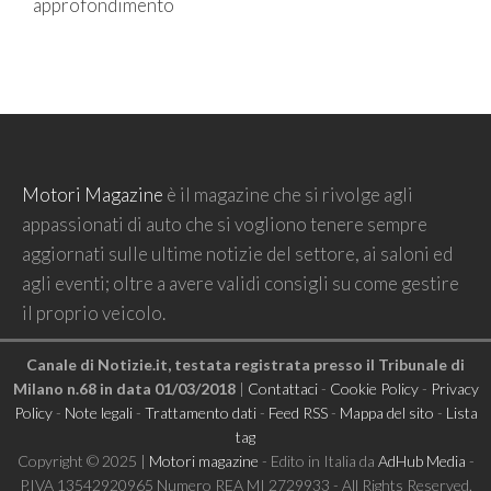
approfondimento
Motori Magazine
è il magazine che si rivolge agli
appassionati di auto che si vogliono tenere sempre
aggiornati sulle ultime notizie del settore, ai saloni ed
agli eventi; oltre a avere validi consigli su come gestire
il proprio veicolo.
Canale di Notizie.it, testata registrata presso il Tribunale di
Milano n.68 in data 01/03/2018
|
Contattaci
-
Cookie Policy
-
Privacy
Policy
-
Note legali
-
Trattamento dati
-
Feed RSS
-
Mappa del sito
-
Lista
tag
Copyright © 2025 |
Motori magazine
- Edito in Italia da
AdHub Media
-
P.IVA 13542920965 Numero REA MI 2729933 - All Rights Reserved.