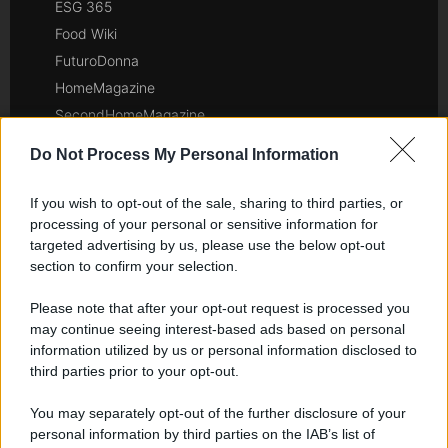
ESG 365
Food Wiki
FuturoDonna
HomeMagazine
SecondHomeMagazine
Do Not Process My Personal Information
If you wish to opt-out of the sale, sharing to third parties, or
Spagna e America Latina
processing of your personal or sensitive information for
targeted advertising by us, please use the below opt-out
Actualidad
section to confirm your selection.
Finanzas 24
Investindo 365
Please note that after your opt-out request is processed you
may continue seeing interest-based ads based on personal
Think.es
information utilized by us or personal information disclosed to
Viajar 365
third parties prior to your opt-out.
ES Newz
You may separately opt-out of the further disclosure of your
Pet Story
personal information by third parties on the IAB’s list of
Encocina