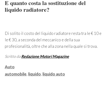
E quanto costa la sostituzione del
liquido radiatore?
Di solito il costo del liquido radiatore resta tra le € 10 e
le € 30, a seconda del meccanico e della sua
profesionalità, oltre che alla zona nella quale si trova.
Scritto da
Redazione Motori Magazine
Categorie
Auto
Tag
automobile
,
liquido
,
liquido auto