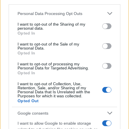
downstream participants.
Nord America
Personal Data Processing Opt Outs
This information may also be disclosed by us to third parties
on the IAB’s List of Downstream Participants that may further
Womanmagazine
I want to opt-out of the Sharing of my
disclose it to other third parties.
personal data.
Investing Plus
Opted In
Please note that this website/app uses one or more Google
Newz
services and may gather and store information including but
I want to opt-out of the Sale of my
Newz US
Personal Data.
not limited to your visit or usage behaviour. You may click to
Opted In
Newz California
grant or deny consent to Google and its third-party tags to
use your data for below specified purposes in below Google
Newz Texas
I want to opt-out of processing my
consent section.
Personal Data for Targeted Advertising.
Newz Florida
Opted In
Newz New York
I want to opt-out of Collection, Use,
Newz Pennsylvania
Retention, Sale, and/or Sharing of my
Personal Data that Is Unrelated with the
Newz Illinois
Purposes for which it was collected.
Opted Out
Newz Ohio
Gameland
Google consents
Hig Tech Mag
I want to allow Google to enable storage
Scoop Mag