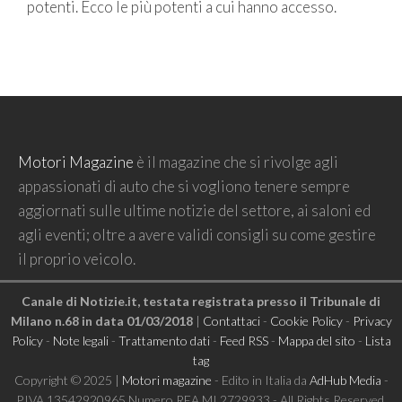
potenti. Ecco le più potenti a cui hanno accesso.
Motori Magazine
è il magazine che si rivolge agli
appassionati di auto che si vogliono tenere sempre
aggiornati sulle ultime notizie del settore, ai saloni ed
agli eventi; oltre a avere validi consigli su come gestire
il proprio veicolo.
Canale di Notizie.it, testata registrata presso il Tribunale di
Milano n.68 in data 01/03/2018
|
Contattaci
-
Cookie Policy
-
Privacy
Policy
-
Note legali
-
Trattamento dati
-
Feed RSS
-
Mappa del sito
-
Lista
tag
Copyright © 2025 |
Motori magazine
- Edito in Italia da
AdHub Media
-
P.IVA 13542920965 Numero REA MI 2729933 - All Rights Reserved.