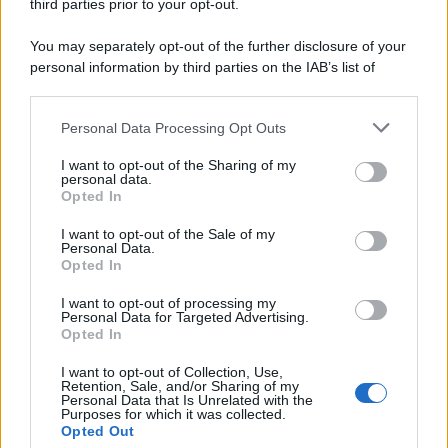
third parties prior to your opt-out.
Lgbtqia News
Motors Magazine 365
You may separately opt-out of the further disclosure of your
personal information by third parties on the IAB’s list of
Day Travel 365
downstream participants.
Home Magazine 365
Cineverse Magazine
Personal Data Processing Opt Outs
This information may also be disclosed by us to third parties
SecondHomeMagazine
on the IAB’s List of Downstream Participants that may further
I want to opt-out of the Sharing of my
disclose it to other third parties.
personal data.
Opted In
Please note that this website/app uses one or more Google
services and may gather and store information including but
I want to opt-out of the Sale of my
Francia
Personal Data.
not limited to your visit or usage behaviour. You may click to
Opted In
grant or deny consent to Google and its third-party tags to
InvestirMag
use your data for below specified purposes in below Google
I want to opt-out of processing my
consent section.
Personal Data for Targeted Advertising.
Germania
Opted In
I want to opt-out of Collection, Use,
Investieren24
Retention, Sale, and/or Sharing of my
Personal Data that Is Unrelated with the
Purposes for which it was collected.
UK
Opted Out