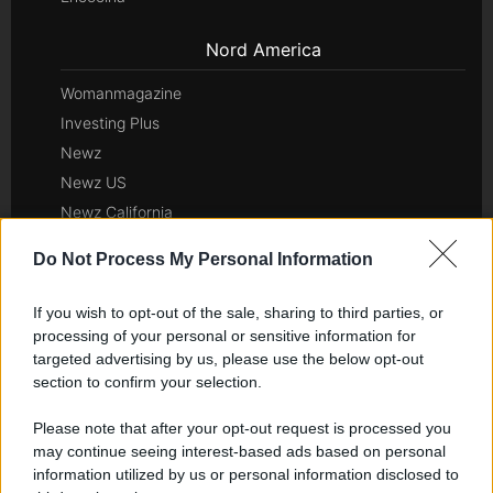
Nord America
Womanmagazine
Investing Plus
Newz
Newz US
Newz California
Newz Texas
Do Not Process My Personal Information
Newz Florida
Newz New York
If you wish to opt-out of the sale, sharing to third parties, or
Newz Pennsylvania
processing of your personal or sensitive information for
targeted advertising by us, please use the below opt-out
Newz Illinois
section to confirm your selection.
Newz Ohio
Gameland
Please note that after your opt-out request is processed you
Hig Tech Mag
may continue seeing interest-based ads based on personal
information utilized by us or personal information disclosed to
Scoop Mag