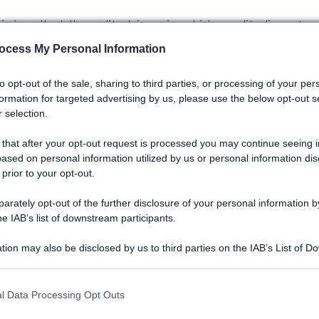
ioè quello della perdita dei copricerchi. La perdita di questo
riati modi, sicuramente uno tra i più diffusi è quello che ved
ocess My Personal Information
on conseguente perdita inesorabile, che se non immediata
to opt-out of the sale, sharing to third parties, or processing of your per
formation for targeted advertising by us, please use the below opt-out s
 selection.
ei copricerchi è quello dettato dal montaggio di
accessori no
te o di qualità relativamente bassa. La qualità non è
 that after your opt-out request is processed you may continue seeing i
ma con una nota positiva generale; copricerchi non adeguati o
ased on personal information utilized by us or personal information dis
 prior to your opt-out.
za di non poter essere fissati saldamente sui cerchi, con
rately opt-out of the further disclosure of your personal information by
he IAB’s list of downstream participants.
perdita degli stessi?
tion may also be disclosed by us to third parties on the IAB’s List of 
 that may further disclose it to other third parties.
ere il problema, tutto ciò di cui abbiamo bisogno sono delle
 that this website/app uses one or more Google services and may gath
 fori dei copricerchi e quelli dei cerchi, cercare delle
l Data Processing Opt Outs
including but not limited to your visit or usage behaviour. You may click 
chio, tramite le fascette, possa essere ancorato al cerchio.
 to Google and its third-party tags to use your data for below specifi