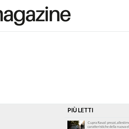
PIÙ LETTI
Cupra Raval: prezzi, allestim
caratteristiche della nuova e