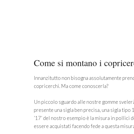
Come si montano i copricer
Innanzitutto non bisogna assolutamente pren
copricerchi. Ma come conoscerla?
Un piccolo sguardo alle nostre gomme svelerà 
presente una sigla ben precisa, una sigla tipo
’17’ del nostro esempio è la misura in pollici 
essere acquistati facendo fede a questa misura