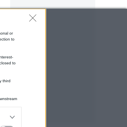
e
sonal or
ection to
n
nterest-
closed to
 third
Downstream
er and store
to grant or
ed purposes