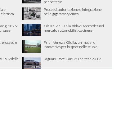
per batterie
ia e
Processi, automazione e integrazione
 elettrica
nelle gigafactory cinesi
Parigi 2026:
Ola Källenius e la sfida di Mercedes nel
europee
mercato automobilistico cinese
: processi e
Friuli Venezia Giulia: un modello
innovativo per lo sport nelle scuole
sul suv della
Jaguar I-Pace Car Of The Year 2019