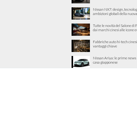
Nissan NX7: design, tecnolog
ambizioni globali della nuova
Tutte le novità del Salone di 
dai marchi cinesi alle icone 
Fabbriche auto hi-tech cinesi
vantaggi chiave
Nissan Ariya: le prime news 
casa giapponese