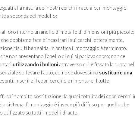
uati alla misura dei nostri cerchi in acciaio, il montaggio
inte a seconda del modello:
al loro interno un anello di metallo di dimensioni più piccole;
 che dobbiamo fare è incastrarli sui cerchi letteralmente,
ione risulti ben salda. In pratica il montaggio è terminato.
che non presentano l’anello di cui si parlava sopra; non ce
ontati
utilizzando i bulloni
attraverso cui è fissata la ruota nel
ssenziale sollevare l’auto, come se dovessimo
sostituire una
resenti, inserire il copricerchio e rimontare il tutto.
fusa in ambito sostituzione; la quasi totalità dei copricerchi i
do sistema di montaggio è invece più diffuso per quello che
utilizzato su tutti i modelli di auto.