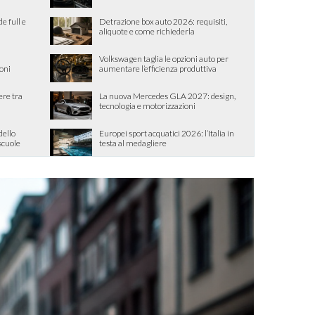
de full e
Detrazione box auto 2026: requisiti,
aliquote e come richiederla
Volkswagen taglia le opzioni auto per
ioni
aumentare l’efficienza produttiva
ere tra
La nuova Mercedes GLA 2027: design,
tecnologia e motorizzazioni
dello
Europei sport acquatici 2026: l’Italia in
 scuole
testa al medagliere