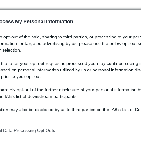
ocess My Personal Information
to opt-out of the sale, sharing to third parties, or processing of your per
formation for targeted advertising by us, please use the below opt-out s
 selection.
 that after your opt-out request is processed you may continue seeing i
ased on personal information utilized by us or personal information dis
 prior to your opt-out.
rately opt-out of the further disclosure of your personal information by
he IAB’s list of downstream participants.
tion may also be disclosed by us to third parties on the IAB’s List of 
 that may further disclose it to other third parties.
 that this website/app uses one or more Google services and may gath
l Data Processing Opt Outs
including but not limited to your visit or usage behaviour. You may click 
 to Google and its third-party tags to use your data for below specifi