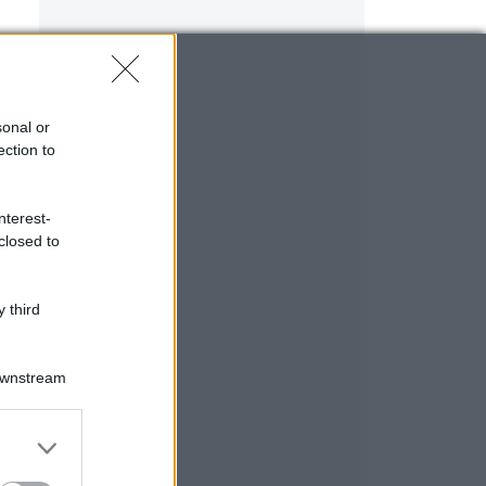
sonal or
ection to
nterest-
closed to
 third
Downstream
er and store
to grant or
ed purposes