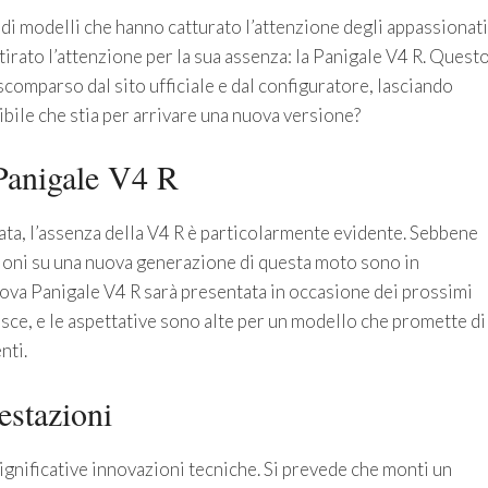
 di modelli che hanno catturato l’attenzione degli appassionati
ttirato l’attenzione per la sua assenza: la Panigale V4 R. Quest
comparso dal sito ufficiale e dal configuratore, lasciando
ibile che stia per arrivare una nuova versione?
 Panigale V4 R
ta, l’assenza della V4 R è particolarmente evidente. Sebbene
azioni su una nuova generazione di questa moto sono in
uova Panigale V4 R sarà presentata in occasione dei prossimi
esce, e le aspettative sono alte per un modello che promette di
nti.
estazioni
gnificative innovazioni tecniche. Si prevede che monti un