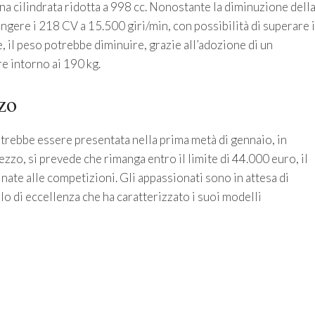
a cilindrata ridotta a 998 cc. Nonostante la diminuzione dell
ungere i 218 CV a 15.500 giri/min, con possibilità di superare i
, il peso potrebbe diminuire, grazie all’adozione di un
e intorno ai 190 kg.
zo
trebbe essere presentata nella prima metà di gennaio, in
ezzo, si prevede che rimanga entro il limite di 44.000 euro, il
ate alle competizioni. Gli appassionati sono in attesa di
llo di eccellenza che ha caratterizzato i suoi modelli