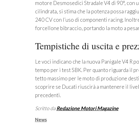
motore Desmosedici Stradale V4 di 90°, con un
cilindrata, si stima che la potenza possa raggi
240 CV con l’uso di componenti racing. Inoltre
forcellone bibraccio, portando la moto a pesar
Tempistiche di uscita e prez
Le voci indicano che la nuova Panigale V4 R po
tempo per i test SBK. Per quanto riguarda il pr
tetto massimo per le moto di produzione destin
scoprire se Ducati riuscirà a mantenere il live
precedenti.
Scritto da
Redazione Motori Magazine
Categorie
News