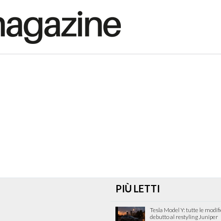
PIÙ LETTI
Tesla Model Y: tutte le modif
debutto al restyling Juniper