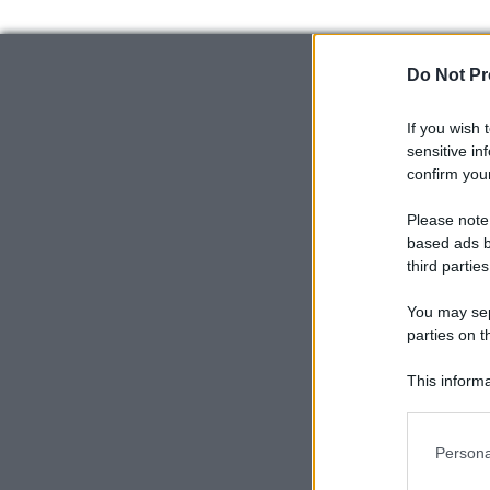
Do Not Pr
If you wish 
sensitive in
confirm your
Please note
based ads b
third parties
You may sepa
parties on t
This informa
Participants
Please note
Persona
information 
deny consent