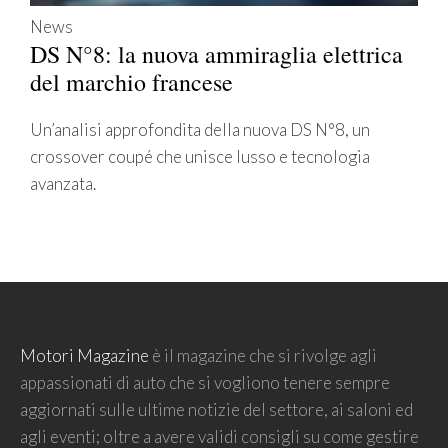
News
DS N°8: la nuova ammiraglia elettrica
del marchio francese
Un’analisi approfondita della nuova DS N°8, un
crossover coupé che unisce lusso e tecnologia
avanzata.
Motori Magazine
è il magazine che si rivolge agli
appassionati di auto che si vogliono tenere sempre
aggiornati sulle ultime notizie del settore, ai saloni ed
agli eventi; oltre a avere validi consigli su come gestire