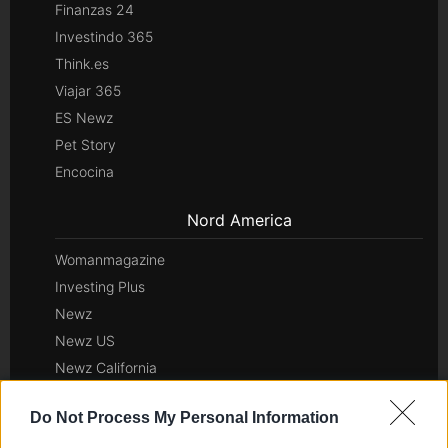
Finanzas 24
Investindo 365
Think.es
Viajar 365
ES Newz
Pet Story
Encocina
Nord America
Womanmagazine
Investing Plus
Newz
Newz US
Newz California
Newz Texas
Do Not Process My Personal Information
Newz Florida