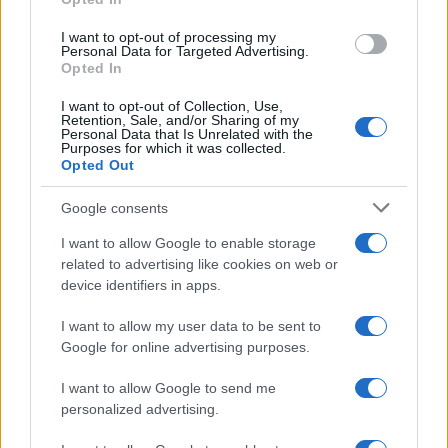
grant or deny consent to Google and its third-party tags to
InvestirMag
use your data for below specified purposes in below Google
I want to opt-out of processing my
consent section.
Personal Data for Targeted Advertising.
Germania
Opted In
Investieren24
I want to opt-out of Collection, Use,
Retention, Sale, and/or Sharing of my
Personal Data that Is Unrelated with the
Purposes for which it was collected.
UK
Opted Out
News Hub UK
Google consents
Lgbtq News
I want to allow Google to enable storage
related to advertising like cookies on web or
Olanda
device identifiers in apps.
Investeren 24
I want to allow my user data to be sent to
NL Newz
Google for online advertising purposes.
I want to allow Google to send me
personalized advertising.