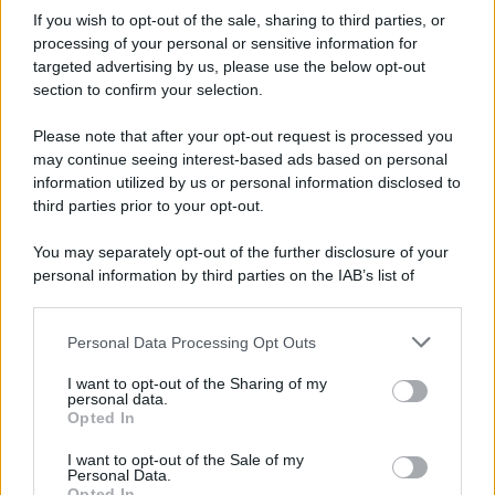
Newz New York
If you wish to opt-out of the sale, sharing to third parties, or
Newz Pennsylvania
processing of your personal or sensitive information for
Newz Illinois
targeted advertising by us, please use the below opt-out
section to confirm your selection.
Newz Ohio
Gameland
Please note that after your opt-out request is processed you
Hig Tech Mag
may continue seeing interest-based ads based on personal
Scoop Mag
information utilized by us or personal information disclosed to
third parties prior to your opt-out.
Lgbtqia News
Motors Magazine 365
You may separately opt-out of the further disclosure of your
Day Travel 365
personal information by third parties on the IAB’s list of
downstream participants.
Home Magazine 365
Cineverse Magazine
Personal Data Processing Opt Outs
This information may also be disclosed by us to third parties
SecondHomeMagazine
on the IAB’s List of Downstream Participants that may further
I want to opt-out of the Sharing of my
disclose it to other third parties.
personal data.
Opted In
Please note that this website/app uses one or more Google
services and may gather and store information including but
I want to opt-out of the Sale of my
Francia
Personal Data.
not limited to your visit or usage behaviour. You may click to
Opted In