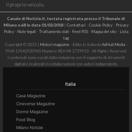
il proprio veicolo.
Canale di Notizie.it, testata registrata presso il Tribunale di
Milano n.68 in data 01/03/2018
|
Contattaci
-
Cookie Policy
-
Privacy
Policy
-
Note legali
-
Trattamento dati
-
Feed RSS
-
Mappa del sito
-
Lista
tag
Copyright © 2025 |
Motori magazine
- Edito in Italia da
AdHub Media
-
P.IVA 13542920965 Numero REA MI 2729933 - All Rights Reserved.
I contenuti sono curati dalla redazione con il supporto di strumenti
digitali e realizzati in collaborazione con autori indipendenti.
Italia
Casa Magazine
Cineverse Magazine
Donne Magazine
Food Blog
Milano Notizie