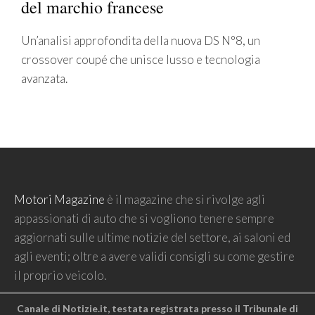
del marchio francese
Un’analisi approfondita della nuova DS N°8, un
crossover coupé che unisce lusso e tecnologia
avanzata.
Motori Magazine
è il magazine che si rivolge agli
appassionati di auto che si vogliono tenere sempre
aggiornati sulle ultime notizie del settore, ai saloni ed
agli eventi; oltre a avere validi consigli su come gestire
il proprio veicolo.
Canale di Notizie.it, testata registrata presso il Tribunale di