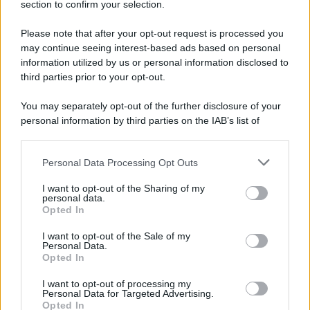
section to confirm your selection.
Newz Ohio
Gameland
Please note that after your opt-out request is processed you
Hig Tech Mag
may continue seeing interest-based ads based on personal
information utilized by us or personal information disclosed to
Scoop Mag
third parties prior to your opt-out.
Lgbtqia News
Motors Magazine 365
You may separately opt-out of the further disclosure of your
Day Travel 365
personal information by third parties on the IAB’s list of
downstream participants.
Home Magazine 365
Cineverse Magazine
Personal Data Processing Opt Outs
This information may also be disclosed by us to third parties
SecondHomeMagazine
on the IAB’s List of Downstream Participants that may further
I want to opt-out of the Sharing of my
disclose it to other third parties.
personal data.
Opted In
Please note that this website/app uses one or more Google
services and may gather and store information including but
I want to opt-out of the Sale of my
Francia
Personal Data.
not limited to your visit or usage behaviour. You may click to
Opted In
grant or deny consent to Google and its third-party tags to
InvestirMag
use your data for below specified purposes in below Google
I want to opt-out of processing my
consent section.
Personal Data for Targeted Advertising.
Germania
Opted In