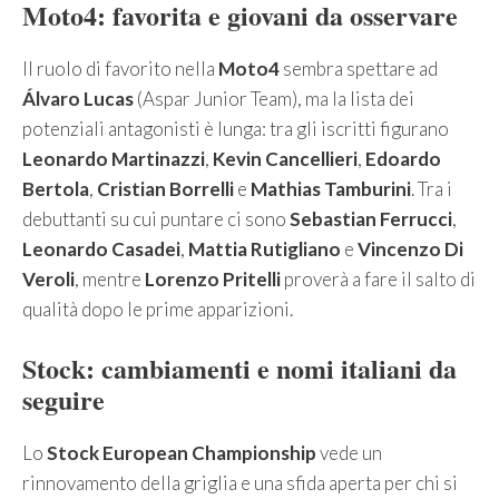
Moto4: favorita e giovani da osservare
Il ruolo di favorito nella
Moto4
sembra spettare ad
Álvaro Lucas
(Aspar Junior Team), ma la lista dei
potenziali antagonisti è lunga: tra gli iscritti figurano
Leonardo Martinazzi
,
Kevin Cancellieri
,
Edoardo
Bertola
,
Cristian Borrelli
e
Mathias Tamburini
. Tra i
debuttanti su cui puntare ci sono
Sebastian Ferrucci
,
Leonardo Casadei
,
Mattia Rutigliano
e
Vincenzo Di
Veroli
, mentre
Lorenzo Pritelli
proverà a fare il salto di
qualità dopo le prime apparizioni.
Stock: cambiamenti e nomi italiani da
seguire
Lo
Stock European Championship
vede un
rinnovamento della griglia e una sfida aperta per chi si