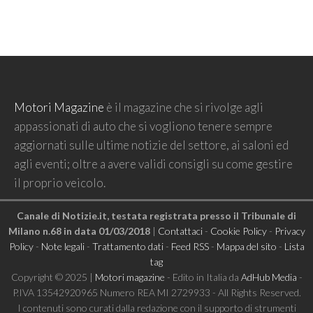
Motori Magazine
è il magazine che si rivolge agli
appassionati di auto che si vogliono tenere sempre
aggiornati sulle ultime notizie del settore, ai saloni ed
agli eventi; oltre a avere validi consigli su come gestire
il proprio veicolo.
Canale di Notizie.it, testata registrata presso il Tribunale di
Milano n.68 in data 01/03/2018
|
Contattaci
-
Cookie Policy
-
Privacy
Policy
-
Note legali
-
Trattamento dati
-
Feed RSS
-
Mappa del sito
-
Lista
tag
Copyright © 2025 |
Motori magazine
- Edito in Italia da
AdHub Media
-
P.IVA 13542920965 Numero REA MI 2729933 - All Rights Reserved.
I contenuti sono curati dalla redazione con il supporto di strumenti