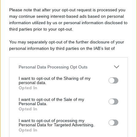
Motors Magazine 365
Please note that after your opt-out request is processed you
Day Travel 365
may continue seeing interest-based ads based on personal
Home Magazine 365
information utilized by us or personal information disclosed to
Cineverse Magazine
third parties prior to your opt-out.
SecondHomeMagazine
You may separately opt-out of the further disclosure of your
personal information by third parties on the IAB’s list of
downstream participants.
Personal Data Processing Opt Outs
Francia
This information may also be disclosed by us to third parties
on the IAB’s List of Downstream Participants that may further
I want to opt-out of the Sharing of my
InvestirMag
disclose it to other third parties.
personal data.
Opted In
Please note that this website/app uses one or more Google
Germania
services and may gather and store information including but
I want to opt-out of the Sale of my
Personal Data.
not limited to your visit or usage behaviour. You may click to
Investieren24
Opted In
grant or deny consent to Google and its third-party tags to
use your data for below specified purposes in below Google
I want to opt-out of processing my
UK
consent section.
Personal Data for Targeted Advertising.
Opted In
News Hub UK