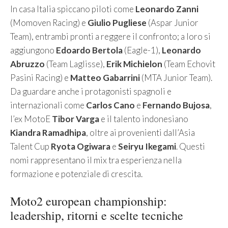
In casa Italia spiccano piloti come
Leonardo Zanni
(Momoven Racing) e
Giulio Pugliese
(Aspar Junior
Team), entrambi pronti a reggere il confronto; a loro si
aggiungono
Edoardo Bertola
(Eagle-1),
Leonardo
Abruzzo
(Team Laglisse),
Erik Michielon
(Team Echovit
Pasini Racing) e
Matteo Gabarrini
(MTA Junior Team).
Da guardare anche i protagonisti spagnoli e
internazionali come
Carlos Cano
e
Fernando Bujosa
,
l’ex MotoE
Tibor Varga
e il talento indonesiano
Kiandra Ramadhipa
, oltre ai provenienti dall’Asia
Talent Cup
Ryota Ogiwara
e
Seiryu Ikegami
. Questi
nomi rappresentano il mix tra esperienza nella
formazione e potenziale di crescita.
Moto2 european championship:
leadership, ritorni e scelte tecniche