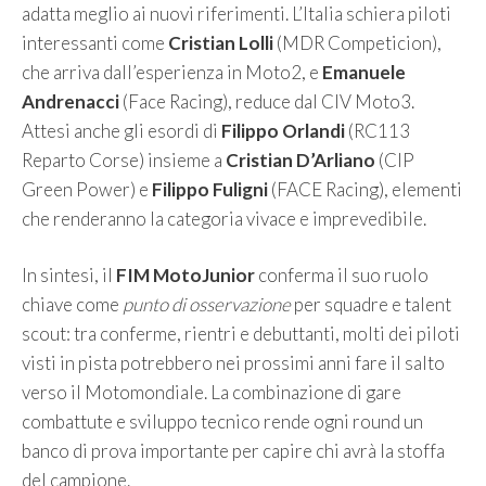
adatta meglio ai nuovi riferimenti. L’Italia schiera piloti
interessanti come
Cristian Lolli
(MDR Competicion),
che arriva dall’esperienza in Moto2, e
Emanuele
Andrenacci
(Face Racing), reduce dal CIV Moto3.
Attesi anche gli esordi di
Filippo Orlandi
(RC113
Reparto Corse) insieme a
Cristian D’Arliano
(CIP
Green Power) e
Filippo Fuligni
(FACE Racing), elementi
che renderanno la categoria vivace e imprevedibile.
In sintesi, il
FIM MotoJunior
conferma il suo ruolo
chiave come
punto di osservazione
per squadre e talent
scout: tra conferme, rientri e debuttanti, molti dei piloti
visti in pista potrebbero nei prossimi anni fare il salto
verso il Motomondiale. La combinazione di gare
combattute e sviluppo tecnico rende ogni round un
banco di prova importante per capire chi avrà la stoffa
del campione.