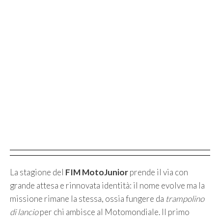
La stagione del
FIM MotoJunior
prende il via con
grande attesa e rinnovata identità: il nome evolve ma la
missione rimane la stessa, ossia fungere da
trampolino
di lancio
per chi ambisce al Motomondiale. Il primo