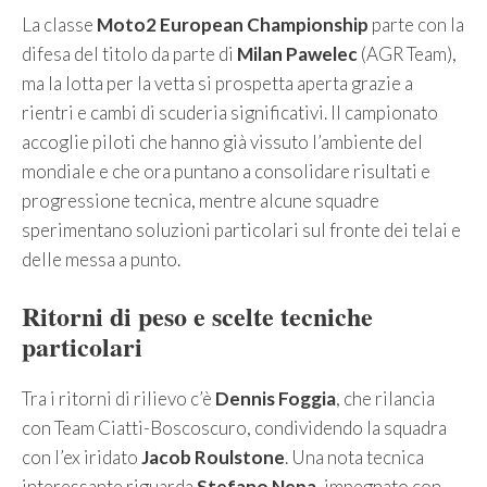
La classe
Moto2 European Championship
parte con la
difesa del titolo da parte di
Milan Pawelec
(AGR Team),
ma la lotta per la vetta si prospetta aperta grazie a
rientri e cambi di scuderia significativi. Il campionato
accoglie piloti che hanno già vissuto l’ambiente del
mondiale e che ora puntano a consolidare risultati e
progressione tecnica, mentre alcune squadre
sperimentano soluzioni particolari sul fronte dei telai e
delle messa a punto.
Ritorni di peso e scelte tecniche
particolari
Tra i ritorni di rilievo c’è
Dennis Foggia
, che rilancia
con Team Ciatti-Boscoscuro, condividendo la squadra
con l’ex iridato
Jacob Roulstone
. Una nota tecnica
interessante riguarda
Stefano Nepa
, impegnato con