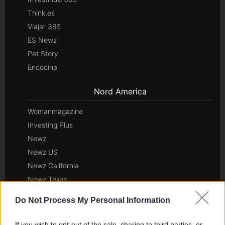
Think.es
Viajar 365
ES Newz
Pet Story
Encocina
Nord America
Womanmagazine
Investing Plus
Newz
Newz US
Newz California
Newz Texas
Newz Florida
Do Not Process My Personal Information
Newz New York
Newz Pennsylvania
If you wish to opt-out of the sale, sharing to third parties, or