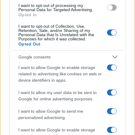
use your data for below specified purposes in below Google
I want to opt-out of processing my
Germania
consent section.
Personal Data for Targeted Advertising.
Opted In
Investieren24
I want to opt-out of Collection, Use,
Retention, Sale, and/or Sharing of my
UK
Personal Data that Is Unrelated with the
Purposes for which it was collected.
Opted Out
News Hub UK
Lgbtq News
Google consents
I want to allow Google to enable storage
Olanda
related to advertising like cookies on web or
device identifiers in apps.
Investeren 24
NL Newz
I want to allow my user data to be sent to
Google for online advertising purposes.
I want to allow Google to send me
personalized advertising.
I want to allow Google to enable storage