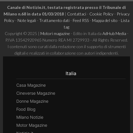
Canale di Notizie.it, testata registrata presso il Tribunale di
Milano n.68 in data 01/03/2018
|
Contattaci
-
Cookie Policy
-
Privacy
Policy
-
Note legali
-
Trattamento dati
-
Feed RSS
-
Mappa del sito
-
Lista
tag
Copyright © 2025 |
Motori magazine
- Edito in Italia da
AdHub Media
-
P.IVA 13542920965 Numero REA MI 2729933 - All Rights Reserved.
I contenuti sono curati dalla redazione con il supporto di strumenti
digitali e realizzati in collaborazione con autori indipendenti.
Italia
Casa Magazine
Cineverse Magazine
Donne Magazine
Food Blog
Milano Notizie
Motor Magazine