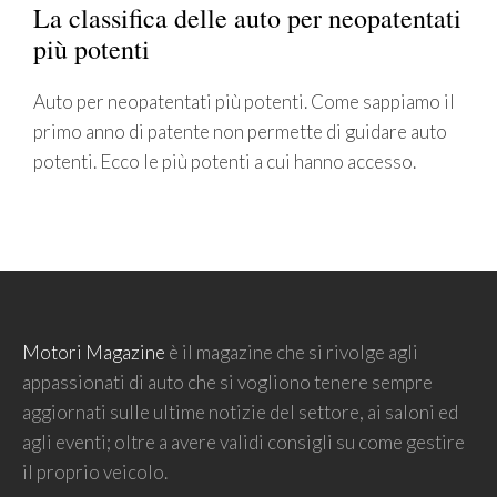
La classifica delle auto per neopatentati
più potenti
Auto per neopatentati più potenti. Come sappiamo il
primo anno di patente non permette di guidare auto
potenti. Ecco le più potenti a cui hanno accesso.
Motori Magazine
è il magazine che si rivolge agli
appassionati di auto che si vogliono tenere sempre
aggiornati sulle ultime notizie del settore, ai saloni ed
agli eventi; oltre a avere validi consigli su come gestire
il proprio veicolo.