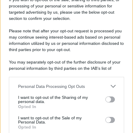
Newz Illinois
processing of your personal or sensitive information for
targeted advertising by us, please use the below opt-out
Newz Ohio
section to confirm your selection.
Gameland
Hig Tech Mag
Please note that after your opt-out request is processed you
Scoop Mag
may continue seeing interest-based ads based on personal
information utilized by us or personal information disclosed to
Lgbtqia News
third parties prior to your opt-out.
Motors Magazine 365
Day Travel 365
You may separately opt-out of the further disclosure of your
personal information by third parties on the IAB’s list of
Home Magazine 365
downstream participants.
Cineverse Magazine
SecondHomeMagazine
Personal Data Processing Opt Outs
This information may also be disclosed by us to third parties
on the IAB’s List of Downstream Participants that may further
I want to opt-out of the Sharing of my
disclose it to other third parties.
personal data.
Opted In
Please note that this website/app uses one or more Google
Francia
services and may gather and store information including but
I want to opt-out of the Sale of my
Personal Data.
not limited to your visit or usage behaviour. You may click to
InvestirMag
Opted In
grant or deny consent to Google and its third-party tags to