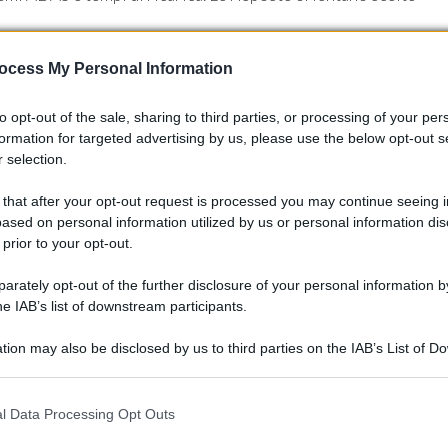
t e sfruttare i turni
ocess My Personal Information
to opt-out of the sale, sharing to third parties, or processing of your per
tare appena entrati, tramite
app ufficiale
o desk, massimizza le
formation for targeted advertising by us, please use the below opt-out s
re in anticipo patente, eventuale cauzione digitale e liberatori
 selection.
re il percorso foto/video: esterni, bagagliaio, seduta
 that after your opt-out request is processed you may continue seeing i
ecare minuti. Durante il test, valutare visibilità, risposta del
ased on personal information utilized by us or personal information dis
o, annotare a caldo pro e contro. Se un modello è molto
 prior to your opt-out.
 file più snelle e personale più disponibile per domande
rately opt-out of the further disclosure of your personal information by
he IAB’s list of downstream participants.
tion may also be disclosed by us to third parties on the IAB’s List of 
 that may further disclose it to other third parties.
 that this website/app uses one or more Google services and may gath
l Data Processing Opt Outs
including but not limited to your visit or usage behaviour. You may click 
 to Google and its third-party tags to use your data for below specifi