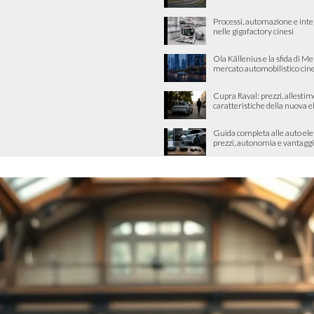
Processi, automazione e int
nelle gigafactory cinesi
Ola Källenius e la sfida di M
mercato automobilistico cin
Cupra Raval: prezzi, allestim
caratteristiche della nuova e
Guida completa alle auto ele
prezzi, autonomia e vantaggi