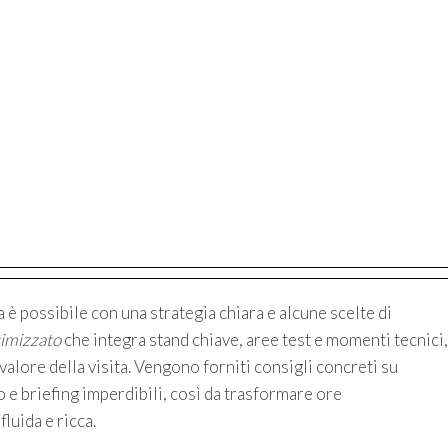
 è possibile con una strategia chiara e alcune scelte di
timizzato
che integra stand chiave, aree test e momenti tecnici,
alore della visita. Vengono forniti consigli concreti su
o e briefing imperdibili, così da trasformare ore
luida e ricca.