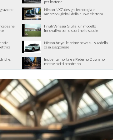
per batterie
egrazione
Nissan NX7: design, tecnologia e
ambizioni globali della nuova elettrica
ercedes nel
Friuli Venezia Giulia: un modello
ese
innovativo per lo sport nelle scuole
enti e
Nissan Ariya: le prime news sul suv della
lettrica
casa giapponese
ttriche:
Incidente mortale a Paderno Dugnano:
moto e bici si scontrano