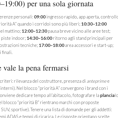
0–19:00) per una sola giornata
eferenze personali:
09:00
ingresso rapido, app aperta, controll
orità A” quando i corridoi sono più liberi;
10:30–12:00
el mattino;
12:00–12:30
pausa breve vicino alle aree test;
e piste indoor;
14:30–16:00
ritorno agli stand principali per
ostrazioni tecniche;
17:00–18:00
area accessori e start-up;
finali.
e vale la pena fermarsi
 criteri: rilevanza del costruttore, presenza di
anteprime
e
interni). Nel blocco “priorità A” convergono i brand con i
 conviene dedicare tempo all’abitacolo, fotografare la
plancia
l
Nel blocco “priorità B” rientrano marchi con proposte
 SUV, sportive). Tenere una lista di domande per gli addetti:
temi ADAS e tempi di ricarica. Le risposte orientano scelte