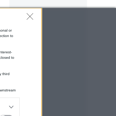
sonal or
ection to
a
nterest-
closed to
 third
Downstream
er and store
to grant or
ed purposes