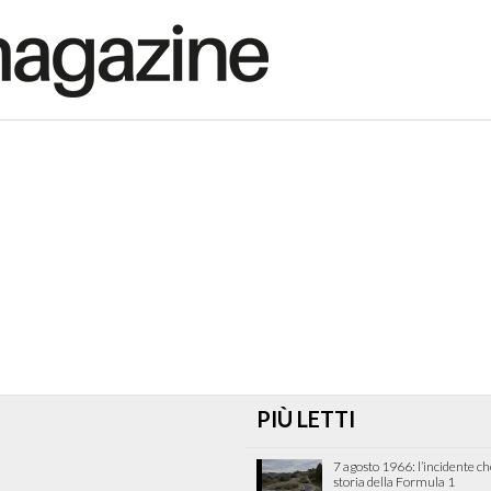
PIÙ LETTI
7 agosto 1966: l’incidente c
storia della Formula 1