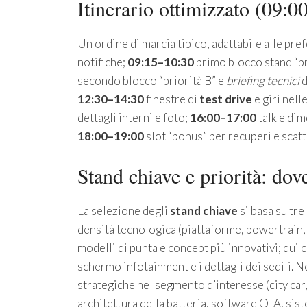
Itinerario ottimizzato (09:0
Un ordine di marcia tipico, adattabile alle pr
notifiche;
09:15–10:30
primo blocco stand “pri
secondo blocco “priorità B” e
briefing tecnici
d
12:30–14:30
finestre di
test drive
e giri nell
dettagli interni e foto;
16:00–17:00
talk e dim
18:00–19:00
slot “bonus” per recuperi e scatti 
Stand chiave e priorità: dov
La selezione degli
stand chiave
si basa su tre
densità tecnologica (piattaforme, powertrain, 
modelli di punta e concept più innovativi; qui
schermo infotainment e i dettagli dei sedili. 
strategiche nel segmento d’interesse (city car,
architettura della batteria, software OTA, sis