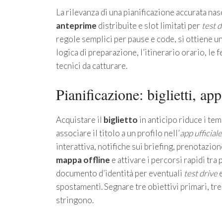
La rilevanza di una pianificazione accurata nas
anteprime
distribuite e slot limitati per
test d
regole semplici per pause e code, si ottiene un
logica di preparazione, l’itinerario orario, le 
tecnici da catturare.
Pianificazione: biglietti, ap
Acquistare il
biglietto
in anticipo riduce i tem
associare il titolo a un profilo nell’
app ufficiale
interattiva, notifiche sui briefing, prenotazione
mappa offline
e attivare i percorsi rapidi tra
documento d’identità per eventuali
test drive
e
spostamenti. Segnare tre obiettivi primari, tre
stringono.