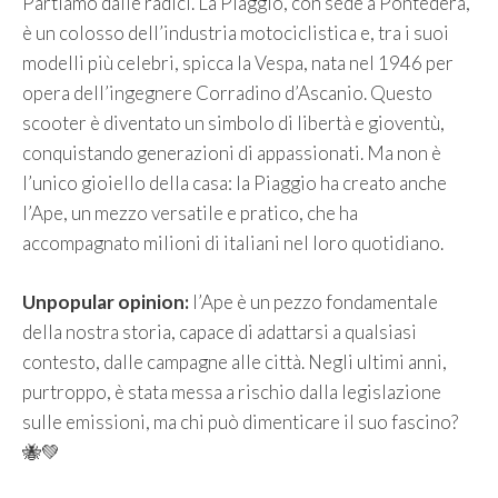
Partiamo dalle radici. La Piaggio, con sede a Pontedera,
è un colosso dell’industria motociclistica e, tra i suoi
modelli più celebri, spicca la Vespa, nata nel 1946 per
opera dell’ingegnere Corradino d’Ascanio. Questo
scooter è diventato un simbolo di libertà e gioventù,
conquistando generazioni di appassionati. Ma non è
l’unico gioiello della casa: la Piaggio ha creato anche
l’Ape, un mezzo versatile e pratico, che ha
accompagnato milioni di italiani nel loro quotidiano.
Unpopular opinion:
l’Ape è un pezzo fondamentale
della nostra storia, capace di adattarsi a qualsiasi
contesto, dalle campagne alle città. Negli ultimi anni,
purtroppo, è stata messa a rischio dalla legislazione
sulle emissioni, ma chi può dimenticare il suo fascino?
🐝💚