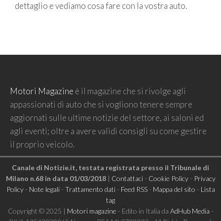
dettaglio e vediamo cosa fare con la vostra auto.
Motori Magazine
è il magazine che si rivolge agli
appassionati di auto che si vogliono tenere sempre
aggiornati sulle ultime notizie del settore, ai saloni ed
agli eventi; oltre a avere validi consigli su come gestire
il proprio veicolo.
Canale di Notizie.it, testata registrata presso il Tribunale di
Milano n.68 in data 01/03/2018
|
Contattaci
-
Cookie Policy
-
Privacy
Policy
-
Note legali
-
Trattamento dati
-
Feed RSS
-
Mappa del sito
-
Lista
tag
Copyright © 2025 |
Motori magazine
- Edito in Italia da
AdHub Media
-