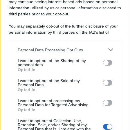
may continue seeing interest-based ads based on personal
Lgbtqia News
information utilized by us or personal information disclosed to
Motors Magazine 365
third parties prior to your opt-out.
Day Travel 365
You may separately opt-out of the further disclosure of your
Home Magazine 365
personal information by third parties on the IAB’s list of
Cineverse Magazine
downstream participants.
SecondHomeMagazine
Personal Data Processing Opt Outs
This information may also be disclosed by us to third parties
on the IAB’s List of Downstream Participants that may further
I want to opt-out of the Sharing of my
disclose it to other third parties.
personal data.
Opted In
Francia
Please note that this website/app uses one or more Google
services and may gather and store information including but
I want to opt-out of the Sale of my
InvestirMag
Personal Data.
not limited to your visit or usage behaviour. You may click to
Opted In
grant or deny consent to Google and its third-party tags to
use your data for below specified purposes in below Google
Germania
I want to opt-out of processing my
consent section.
Personal Data for Targeted Advertising.
Opted In
Investieren24
I want to opt-out of Collection, Use,
UK
Retention, Sale, and/or Sharing of my
Personal Data that Is Unrelated with the