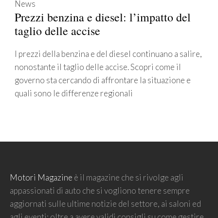
News
Prezzi benzina e diesel: l’impatto del
taglio delle accise
I prezzi della benzina e del diesel continuano a salire,
nonostante il taglio delle accise. Scopri come il
governo sta cercando di affrontare la situazione e
quali sono le differenze regionali
Motori Magazine
è il magazine che si rivolge agli
appassionati di auto che si vogliono tenere sempre
aggiornati sulle ultime notizie del settore, ai saloni ed
agli eventi; oltre a avere validi consigli su come gestire