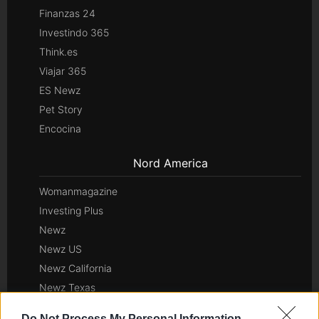
Finanzas 24
Investindo 365
Think.es
Viajar 365
ES Newz
Pet Story
Encocina
Nord America
Womanmagazine
Investing Plus
Newz
Newz US
Newz California
Newz Texas
Newz Florida
Do Not Process My Personal Information