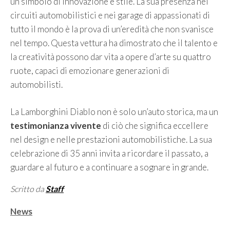
un simbolo di innovazione e stile. La sua presenza nei
circuiti automobilistici e nei garage di appassionati di
tutto il mondo è la prova di un’eredità che non svanisce
nel tempo. Questa vettura ha dimostrato che il talento e
la creatività possono dar vita a opere d’arte su quattro
ruote, capaci di emozionare generazioni di
automobilisti.
La Lamborghini Diablo non è solo un’auto storica, ma un
testimonianza vivente
di ciò che significa eccellere
nel design e nelle prestazioni automobilistiche. La sua
celebrazione di 35 anni invita a ricordare il passato, a
guardare al futuro e a continuare a sognare in grande.
Scritto da
Staff
Categorie
News