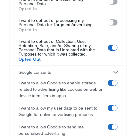
Personal Data.
not limited to your visit or usage behaviour. You may click to
InvestirMag
Opted In
grant or deny consent to Google and its third-party tags to
use your data for below specified purposes in below Google
I want to opt-out of processing my
Germania
consent section.
Personal Data for Targeted Advertising.
Opted In
Investieren24
I want to opt-out of Collection, Use,
Retention, Sale, and/or Sharing of my
UK
Personal Data that Is Unrelated with the
Purposes for which it was collected.
Opted Out
News Hub UK
Lgbtq News
Google consents
Olanda
I want to allow Google to enable storage
related to advertising like cookies on web or
Investeren 24
device identifiers in apps.
NL Newz
I want to allow my user data to be sent to
Google for online advertising purposes.
I want to allow Google to send me
personalized advertising.