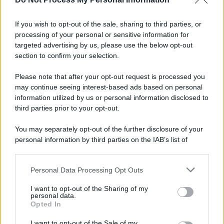
Newz New York
Newz Pennsylvania
If you wish to opt-out of the sale, sharing to third parties, or
Newz Illinois
processing of your personal or sensitive information for
Newz Ohio
targeted advertising by us, please use the below opt-out
section to confirm your selection.
Gameland
Hig Tech Mag
Please note that after your opt-out request is processed you
Scoop Mag
may continue seeing interest-based ads based on personal
information utilized by us or personal information disclosed to
Lgbtqia News
third parties prior to your opt-out.
Motors Magazine 365
Day Travel 365
You may separately opt-out of the further disclosure of your
Home Magazine 365
personal information by third parties on the IAB’s list of
downstream participants.
Cineverse Magazine
SecondHomeMagazine
Personal Data Processing Opt Outs
This information may also be disclosed by us to third parties
on the IAB’s List of Downstream Participants that may further
I want to opt-out of the Sharing of my
disclose it to other third parties.
personal data.
Opted In
Please note that this website/app uses one or more Google
Francia
services and may gather and store information including but
I want to opt-out of the Sale of my