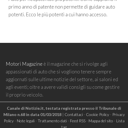
primo anno di patente non permette di guidare auto
potenti. Ecco le più potenti a cui hanno accesso.
Motori Magazine
è il magazine che si rivolge agli
appassionati di auto che si vogliono tenere sempre
aggiornati sulle ultime notizie del settore, ai saloni ed
agli eventi; oltre a avere validi consigli su come gestire
il proprio veicolo.
Canale di Notizie.it, testata registrata presso il Tribunale di
Milano n.68 in data 01/03/2018
|
Contattaci
-
Cookie Policy
-
Privacy
Policy
-
Note legali
-
Trattamento dati
-
Feed RSS
-
Mappa del sito
-
Lista
tag