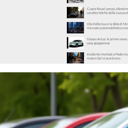
Cupra Raval: prezzi, allestim
caratteristiche della nuova e
Ola Källenius e la sfida di M
mercato automobilistico cin
Nissan Ariya: le prime news 
casa giapponese
Incidente mortale a Padern
moto e bici si scontrano