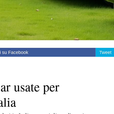
i su Facebook
Tweet
ar usate per
alia