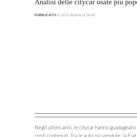
Analisi delle citycar usate più popo
PUBBLICATO
IL 13/11/2024 ALLE 18:43
Negli ultimi anni, le citycar hanno guadagnato u
costi contenuti. Tra le auto più vendute, la Fi