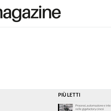
PIÙ LETTI
Processi, automazione e int
nelle gigafactory cinesi