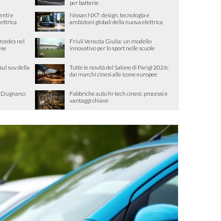
per batterie
enti e
Nissan NX7: design, tecnologia e
lettrica
ambizioni globali della nuova elettrica
ercedes nel
Friuli Venezia Giulia: un modello
ese
innovativo per lo sport nelle scuole
sul suv della
Tutte le novità del Salone di Parigi 2026:
dai marchi cinesi alle icone europee
o Dugnano:
Fabbriche auto hi-tech cinesi: processi e
vantaggi chiave