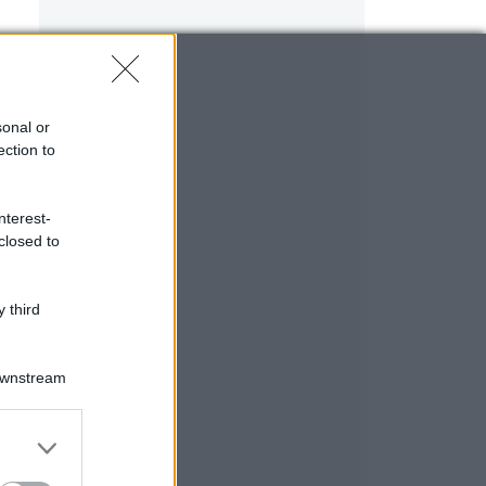
sonal or
ection to
nterest-
closed to
 third
Downstream
er and store
to grant or
ed purposes