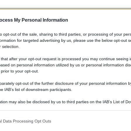
ocess My Personal Information
to opt-out of the sale, sharing to third parties, or processing of your per
formation for targeted advertising by us, please use the below opt-out s
 selection.
 that after your opt-out request is processed you may continue seeing i
ased on personal information utilized by us or personal information dis
 prior to your opt-out.
rately opt-out of the further disclosure of your personal information by
he IAB’s list of downstream participants.
tion may also be disclosed by us to third parties on the IAB’s List of 
 that may further disclose it to other third parties.
 that this website/app uses one or more Google services and may gath
l Data Processing Opt Outs
including but not limited to your visit or usage behaviour. You may click 
 to Google and its third-party tags to use your data for below specifi