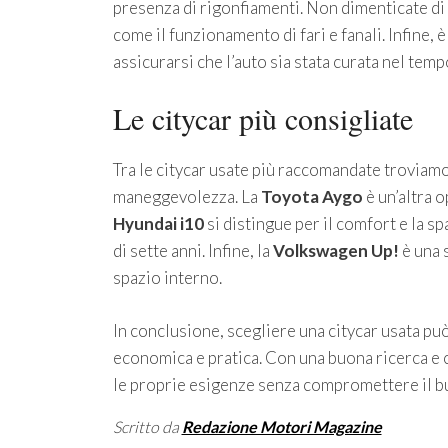
presenza di rigonfiamenti. Non dimenticate di c
come il funzionamento di fari e fanali. Infine,
assicurarsi che l’auto sia stata curata nel temp
Le citycar più consigliate
Tra le citycar usate più raccomandate troviamo
maneggevolezza. La
Toyota Aygo
è un’altra o
Hyundai i10
si distingue per il comfort e la sp
di sette anni. Infine, la
Volkswagen Up!
è una 
spazio interno.
In conclusione, scegliere una citycar usata pu
economica e pratica. Con una buona ricerca e c
le proprie esigenze senza compromettere il b
Scritto da
Redazione Motori Magazine