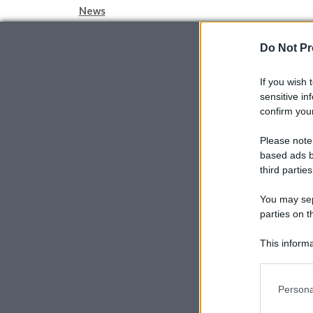
Categorie
News
Do Not Pr
If you wish 
sensitive in
confirm your
Please note
based ads b
third parties
You may sepa
parties on t
This informa
Participants
Please note
Persona
information 
deny consent