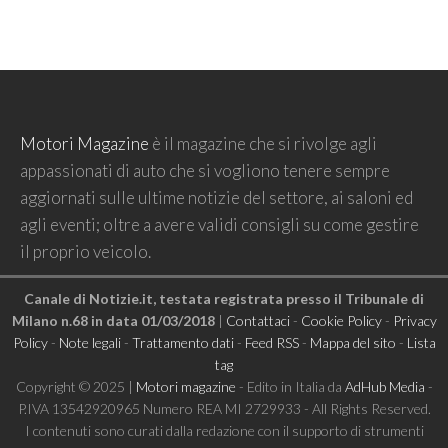
Motori Magazine
è il magazine che si rivolge agli
appassionati di auto che si vogliono tenere sempre
aggiornati sulle ultime notizie del settore, ai saloni ed
agli eventi; oltre a avere validi consigli su come gestire
il proprio veicolo.
Canale di Notizie.it, testata registrata presso il Tribunale di
Milano n.68 in data 01/03/2018
|
Contattaci
-
Cookie Policy
-
Privacy
Policy
-
Note legali
-
Trattamento dati
-
Feed RSS
-
Mappa del sito
-
Lista
tag
Copyright © 2025 |
Motori magazine
- Edito in Italia da
AdHub Media
-
P.IVA 13542920965 Numero REA MI 2729933 - All Rights Reserved.
I contenuti sono curati dalla redazione con il supporto di strumenti