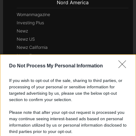
Nord America
Womanmagazine
Investing Plus
Newz
Newz US
Newz California
Newz Texas
Newz Florida
Do Not Process My Personal Information
Newz New York
Newz Pennsylvania
If you wish to opt-out of the sale, sharing to third parties, or
processing of your personal or sensitive information for
Newz Illinois
targeted advertising by us, please use the below opt-out
Newz Ohio
section to confirm your selection.
Gameland
Please note that after your opt-out request is processed you
Hig Tech Mag
may continue seeing interest-based ads based on personal
Scoop Mag
information utilized by us or personal information disclosed to
Lgbtqia News
third parties prior to your opt-out.