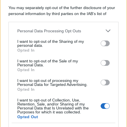
Motors Magazine 365
You may separately opt-out of the further disclosure of your
Day Travel 365
personal information by third parties on the IAB’s list of
Home Magazine 365
downstream participants.
Cineverse Magazine
Personal Data Processing Opt Outs
This information may also be disclosed by us to third parties
SecondHomeMagazine
on the IAB’s List of Downstream Participants that may further
I want to opt-out of the Sharing of my
disclose it to other third parties.
personal data.
Opted In
Please note that this website/app uses one or more Google
Francia
services and may gather and store information including but
I want to opt-out of the Sale of my
Personal Data.
not limited to your visit or usage behaviour. You may click to
Opted In
InvestirMag
grant or deny consent to Google and its third-party tags to
use your data for below specified purposes in below Google
I want to opt-out of processing my
consent section.
Germania
Personal Data for Targeted Advertising.
Opted In
Investieren24
I want to opt-out of Collection, Use,
Retention, Sale, and/or Sharing of my
Personal Data that Is Unrelated with the
UK
Purposes for which it was collected.
Opted Out
News Hub UK