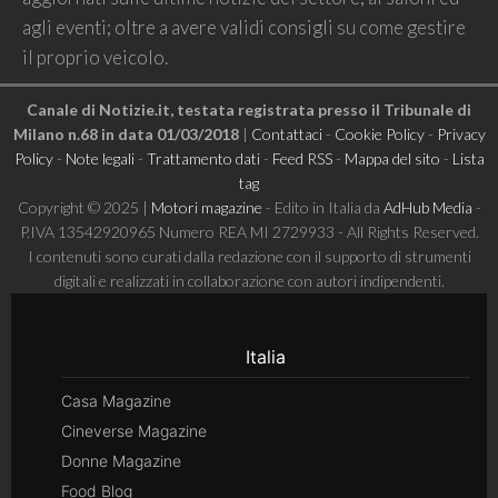
agli eventi; oltre a avere validi consigli su come gestire
il proprio veicolo.
Canale di Notizie.it, testata registrata presso il Tribunale di
Milano n.68 in data 01/03/2018
|
Contattaci
-
Cookie Policy
-
Privacy
Policy
-
Note legali
-
Trattamento dati
-
Feed RSS
-
Mappa del sito
-
Lista
tag
Copyright © 2025 |
Motori magazine
- Edito in Italia da
AdHub Media
-
P.IVA 13542920965 Numero REA MI 2729933 - All Rights Reserved.
I contenuti sono curati dalla redazione con il supporto di strumenti
digitali e realizzati in collaborazione con autori indipendenti.
Italia
Casa Magazine
Cineverse Magazine
Donne Magazine
Food Blog