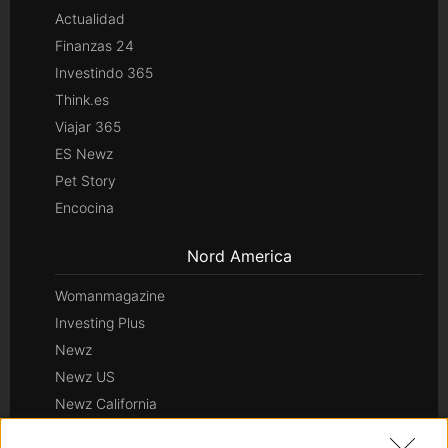
Actualidad
Finanzas 24
Investindo 365
Think.es
Viajar 365
ES Newz
Pet Story
Encocina
Nord America
Womanmagazine
Investing Plus
Newz
Newz US
Newz California
Newz Texas