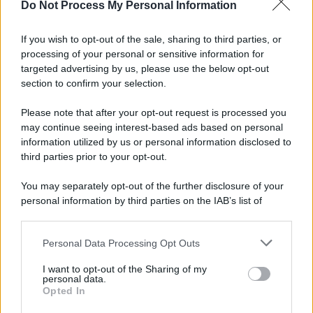
Do Not Process My Personal Information
Newz Florida
Newz New York
If you wish to opt-out of the sale, sharing to third parties, or
Newz Pennsylvania
processing of your personal or sensitive information for
Newz Illinois
targeted advertising by us, please use the below opt-out
Newz Ohio
section to confirm your selection.
Gameland
Please note that after your opt-out request is processed you
Hig Tech Mag
may continue seeing interest-based ads based on personal
Scoop Mag
information utilized by us or personal information disclosed to
third parties prior to your opt-out.
Lgbtqia News
Motors Magazine 365
You may separately opt-out of the further disclosure of your
Day Travel 365
personal information by third parties on the IAB’s list of
Home Magazine 365
downstream participants.
Cineverse Magazine
Personal Data Processing Opt Outs
This information may also be disclosed by us to third parties
SecondHomeMagazine
on the IAB’s List of Downstream Participants that may further
I want to opt-out of the Sharing of my
disclose it to other third parties.
personal data.
Opted In
Please note that this website/app uses one or more Google