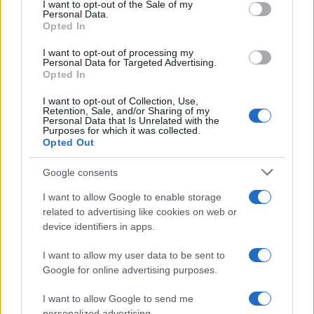
services and may gather and store information including but
I want to opt-out of the Sale of my
Francia
Personal Data.
not limited to your visit or usage behaviour. You may click to
Opted In
grant or deny consent to Google and its third-party tags to
InvestirMag
use your data for below specified purposes in below Google
I want to opt-out of processing my
consent section.
Personal Data for Targeted Advertising.
Germania
Opted In
Investieren24
I want to opt-out of Collection, Use,
Retention, Sale, and/or Sharing of my
Personal Data that Is Unrelated with the
UK
Purposes for which it was collected.
Opted Out
News Hub UK
Google consents
Lgbtq News
I want to allow Google to enable storage
Olanda
related to advertising like cookies on web or
device identifiers in apps.
Investeren 24
I want to allow my user data to be sent to
NL Newz
Google for online advertising purposes.
I want to allow Google to send me
personalized advertising.