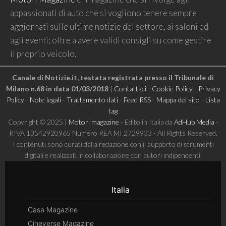
appassionati di auto che si vogliono tenere sempre
aggiornati sulle ultime notizie del settore, ai saloni ed
agli eventi; oltre a avere validi consigli su come gestire
il proprio veicolo.
Canale di Notizie.it, testata registrata presso il Tribunale di
Milano n.68 in data 01/03/2018
|
Contattaci
-
Cookie Policy
-
Privacy
Policy
-
Note legali
-
Trattamento dati
-
Feed RSS
-
Mappa del sito
-
Lista
tag
Copyright © 2025 |
Motori magazine
- Edito in Italia da
AdHub Media
-
P.IVA 13542920965 Numero REA MI 2729933 - All Rights Reserved.
I contenuti sono curati dalla redazione con il supporto di strumenti
digitali e realizzati in collaborazione con autori indipendenti.
Italia
Casa Magazine
Cineverse Magazine