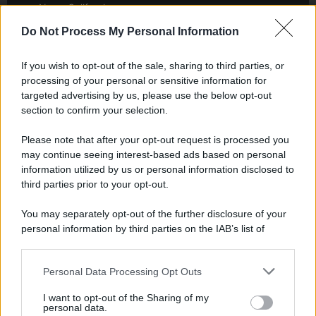
Newz California
Newz Texas
Do Not Process My Personal Information
Newz Florida
Newz New York
If you wish to opt-out of the sale, sharing to third parties, or
processing of your personal or sensitive information for
Newz Pennsylvania
targeted advertising by us, please use the below opt-out
Newz Illinois
section to confirm your selection.
Newz Ohio
Please note that after your opt-out request is processed you
Gameland
may continue seeing interest-based ads based on personal
Hig Tech Mag
information utilized by us or personal information disclosed to
Scoop Mag
third parties prior to your opt-out.
Lgbtqia News
You may separately opt-out of the further disclosure of your
Motors Magazine 365
personal information by third parties on the IAB’s list of
Day Travel 365
downstream participants.
Home Magazine 365
Personal Data Processing Opt Outs
This information may also be disclosed by us to third parties
Cineverse Magazine
on the IAB’s List of Downstream Participants that may further
SecondHomeMagazine
I want to opt-out of the Sharing of my
disclose it to other third parties.
personal data.