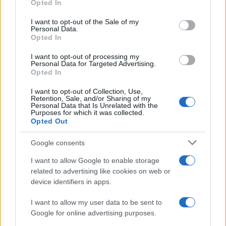
Opted In
Please note that this website/app uses one or more Google
services and may gather and store information including but
I want to opt-out of the Sale of my
Personal Data.
not limited to your visit or usage behaviour. You may click to
Francia
Opted In
grant or deny consent to Google and its third-party tags to
use your data for below specified purposes in below Google
InvestirMag
I want to opt-out of processing my
consent section.
Personal Data for Targeted Advertising.
Opted In
Germania
I want to opt-out of Collection, Use,
Investieren24
Retention, Sale, and/or Sharing of my
Personal Data that Is Unrelated with the
Purposes for which it was collected.
UK
Opted Out
News Hub UK
Google consents
Lgbtq News
I want to allow Google to enable storage
related to advertising like cookies on web or
Olanda
device identifiers in apps.
Investeren 24
I want to allow my user data to be sent to
Google for online advertising purposes.
NL Newz