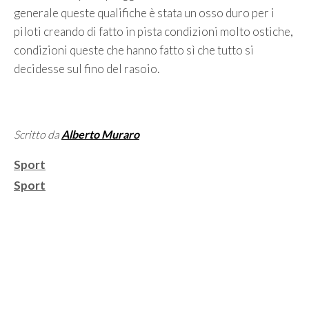
generale queste qualifiche è stata un osso duro per i
piloti creando di fatto in pista condizioni molto ostiche,
condizioni queste che hanno fatto sì che tutto si
decidesse sul fino del rasoio.
Scritto da
Alberto Muraro
Categorie
Sport
Tag
Sport