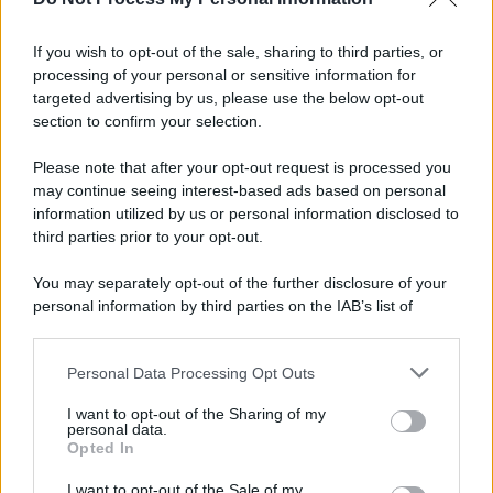
Newz Ohio
Gameland
If you wish to opt-out of the sale, sharing to third parties, or
Hig Tech Mag
processing of your personal or sensitive information for
targeted advertising by us, please use the below opt-out
Scoop Mag
section to confirm your selection.
Lgbtqia News
Motors Magazine 365
Please note that after your opt-out request is processed you
may continue seeing interest-based ads based on personal
Day Travel 365
information utilized by us or personal information disclosed to
Home Magazine 365
third parties prior to your opt-out.
Cineverse Magazine
SecondHomeMagazine
You may separately opt-out of the further disclosure of your
personal information by third parties on the IAB’s list of
downstream participants.
Personal Data Processing Opt Outs
This information may also be disclosed by us to third parties
Francia
on the IAB’s List of Downstream Participants that may further
I want to opt-out of the Sharing of my
disclose it to other third parties.
personal data.
InvestirMag
Opted In
Please note that this website/app uses one or more Google
services and may gather and store information including but
Germania
I want to opt-out of the Sale of my