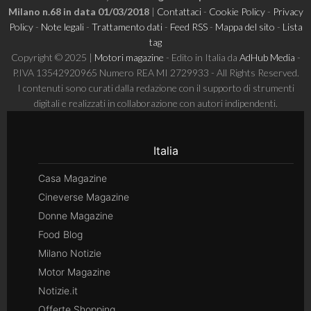
Milano n.68 in data 01/03/2018
|
Contattaci
-
Cookie Policy
-
Privacy
Policy
-
Note legali
-
Trattamento dati
-
Feed RSS
-
Mappa del sito
-
Lista
tag
Copyright © 2025 |
Motori magazine
- Edito in Italia da
AdHub Media
-
P.IVA 13542920965 Numero REA MI 2729933 - All Rights Reserved.
I contenuti sono curati dalla redazione con il supporto di strumenti
digitali e realizzati in collaborazione con autori indipendenti.
Italia
Casa Magazine
Cineverse Magazine
Donne Magazine
Food Blog
Milano Notizie
Motor Magazine
Notizie.it
Offerte Shopping