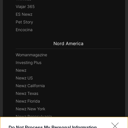
Viajar 365
ES Newz
Pet Story
Encocina
Nord America
Womanmagazine
Investing Plus
Newz
Newz US
Newz California
Newz Texas
Newz Florida
Newz New York
Newz Pennsylvania
Newz Illinois
Do Not Process My Personal Information