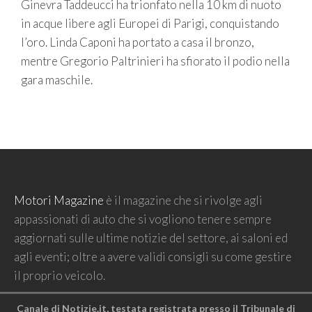
Ginevra Taddeucci ha trionfato nella 10 km di nuoto
in acque libere agli Europei di Parigi, conquistando
l’oro. Linda Caponi ha portato a casa il bronzo,
mentre Gregorio Paltrinieri ha sfiorato il podio nella
gara maschile.
Motori Magazine
è il magazine che si rivolge agli
appassionati di auto che si vogliono tenere sempre
aggiornati sulle ultime notizie del settore, ai saloni ed
agli eventi; oltre a avere validi consigli su come gestire
il proprio veicolo.
Canale di Notizie.it, testata registrata presso il Tribunale di