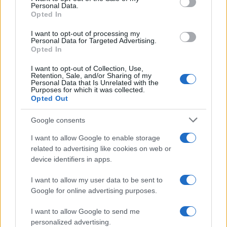
Personal Data.
not limited to your visit or usage behaviour. You may click to
Opted In
grant or deny consent to Google and its third-party tags to
Investieren24
use your data for below specified purposes in below Google
I want to opt-out of processing my
consent section.
Personal Data for Targeted Advertising.
UK
Opted In
News Hub UK
I want to opt-out of Collection, Use,
Lgbtq News
Retention, Sale, and/or Sharing of my
Personal Data that Is Unrelated with the
Purposes for which it was collected.
Opted Out
Olanda
Google consents
Investeren 24
NL Newz
I want to allow Google to enable storage
related to advertising like cookies on web or
device identifiers in apps.
I want to allow my user data to be sent to
Google for online advertising purposes.
I want to allow Google to send me
personalized advertising.