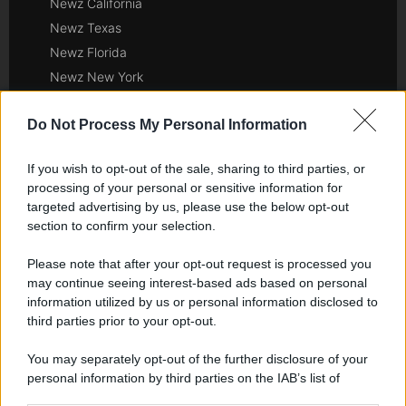
Newz California
Newz Texas
Newz Florida
Newz New York
Newz Pennsylvania
Do Not Process My Personal Information
Newz Illinois
Newz Ohio
If you wish to opt-out of the sale, sharing to third parties, or
Gameland
processing of your personal or sensitive information for
Hig Tech Mag
targeted advertising by us, please use the below opt-out
Scoop Mag
section to confirm your selection.
Lgbtqia News
Please note that after your opt-out request is processed you
Motors Magazine 365
may continue seeing interest-based ads based on personal
Day Travel 365
information utilized by us or personal information disclosed to
third parties prior to your opt-out.
Home Magazine 365
Cineverse Magazine
You may separately opt-out of the further disclosure of your
SecondHomeMagazine
personal information by third parties on the IAB’s list of
downstream participants.