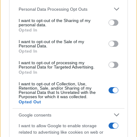
Personal Data Processing Opt Outs
This information may also be disclosed by us to third parties
on the IAB’s List of Downstream Participants that may further
Francia
I want to opt-out of the Sharing of my
disclose it to other third parties.
personal data.
Opted In
InvestirMag
Please note that this website/app uses one or more Google
services and may gather and store information including but
I want to opt-out of the Sale of my
Germania
Personal Data.
not limited to your visit or usage behaviour. You may click to
Opted In
grant or deny consent to Google and its third-party tags to
Investieren24
use your data for below specified purposes in below Google
I want to opt-out of processing my
consent section.
Personal Data for Targeted Advertising.
UK
Opted In
I want to opt-out of Collection, Use,
News Hub UK
Retention, Sale, and/or Sharing of my
Lgbtq News
Personal Data that Is Unrelated with the
Purposes for which it was collected.
Opted Out
Olanda
Google consents
Investeren 24
I want to allow Google to enable storage
NL Newz
related to advertising like cookies on web or