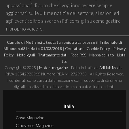
appassionati di auto che si vogliono tenere sempre
aggiornati sulle ultime notizie del settore, ai saloni ed
agli eventi; oltre a avere validi consigli su come gestire
il proprio veicolo.
Canale di Notizie.it, testata registrata presso il Tribunale di
Milano n.68 in data 01/03/2018
|
Contattaci
-
Cookie Policy
-
Privacy
Policy
-
Note legali
-
Trattamento dati
-
Feed RSS
-
Mappa del sito
-
Lista
tag
Copyright © 2025 |
Motori magazine
- Edito in Italia da
AdHub Media
-
P.IVA 13542920965 Numero REA MI 2729933 - All Rights Reserved.
I contenuti sono curati dalla redazione con il supporto di strumenti
digitali e realizzati in collaborazione con autori indipendenti.
Italia
Casa Magazine
Cineverse Magazine