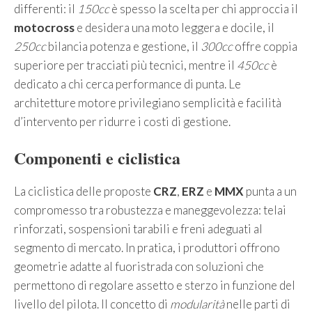
differenti: il
150cc
è spesso la scelta per chi approccia il
motocross
e desidera una moto leggera e docile, il
250cc
bilancia potenza e gestione, il
300cc
offre coppia
superiore per tracciati più tecnici, mentre il
450cc
è
dedicato a chi cerca performance di punta. Le
architetture motore privilegiano semplicità e facilità
d’intervento per ridurre i costi di gestione.
Componenti e ciclistica
La ciclistica delle proposte
CRZ
,
ERZ
e
MMX
punta a un
compromesso tra robustezza e maneggevolezza: telai
rinforzati, sospensioni tarabili e freni adeguati al
segmento di mercato. In pratica, i produttori offrono
geometrie adatte al fuoristrada con soluzioni che
permettono di regolare assetto e sterzo in funzione del
livello del pilota. Il concetto di
modularità
nelle parti di